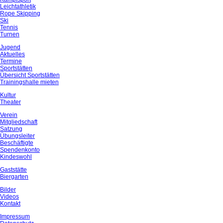
Leichtathletik
Rope Skipping
Ski
Tennis
Turnen
Jugend
Aktuelles
Termine
Sportstätten
Übersicht Sportstätten
Trainingshalle mieten
Kultur
Theater
Verein
Mitgliedschaft
Satzung
Übungsleiter
Beschäftigte
Spendenkonto
Kindeswohl
Gaststätte
Biergarten
Bilder
Videos
Kontakt
Impressum