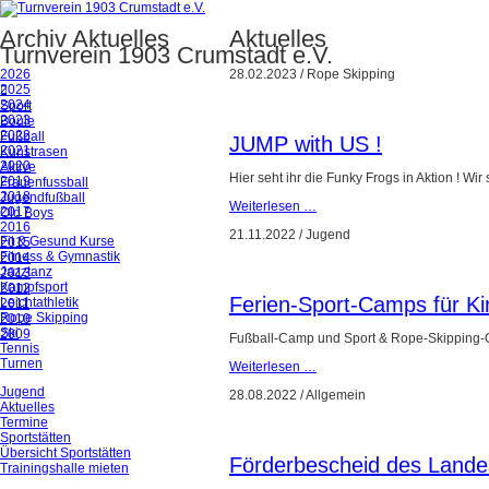
Archiv Aktuelles
Aktuelles
Turnverein 1903 Crumstadt e.V.
2026
28.02.2023
/
Rope Skipping
2025
2024
Sport
2023
Boule
2022
Fußball
JUMP with US !
2021
Kunstrasen
2020
Aktive
Hier seht ihr die Funky Frogs in Aktion ! W
2019
Frauenfussball
2018
Jugendfußball
Weiterlesen …
2017
Old Boys
2016
21.11.2022
/
Jugend
Fit & Gesund Kurse
2015
Fitness & Gymnastik
2014
Jazztanz
2013
Kampfsport
2012
Ferien-Sport-Camps für K
Leichtathletik
2011
Rope Skipping
2010
Ski
2009
Fußball-Camp und Sport & Rope-Skipping-Ca
Tennis
Turnen
Weiterlesen …
Jugend
28.08.2022
/
Allgemein
Aktuelles
Termine
Sportstätten
Übersicht Sportstätten
Förderbescheid des Land
Trainingshalle mieten