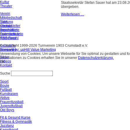
Kultur
Staatssekretär Stefan Sauer hat am 23.08.
Theater
übergeben.
Verein
Weiterlesen …
Mitgliedschaft
Satzung
Start
Übungsleiter
Kontakt
Beschäftigte
Impressum
Spendenkonto
Datenschutz
Kindeswohl
RSS-Feed
Gaststätte
© Copyright 1999-2026 Turnverein 1903 Crumstadt e.V.
Biergarten
powered by: upHill Value Marketing
Verwendung von Cookies: Um unsere Webseite für Sie optimal zu gestalten und f
Bilder
Informationen zu Cookies erhalten Sie in unserer
Datenschutzerklärung.
Videos
OK
Kontakt
Suche
Sport
Boule
Fußball
Kunstrasen
Aktive
Frauenfussball
Jugendfußball
Old Boys
Fit & Gesund Kurse
Fitness & Gymnastik
Jazztanz
Kampfsport