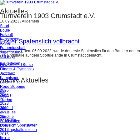
Aktuelles
Turnverein 1903 Crumstadt e.V.
10.09.2023
/
Allgemein
Sport
Boule
Fußball
Kunstrasen
Erster Spatenstich vollbracht
Aktive
Frauenfussball
Am Dienstag, dem 05.09.2023, wurde der erste Spatenstich für den Bau der neuen
Jugendfußball
Trainingshalle auf dem Sportgelände in Crumstadt gemacht.
Old Boys
Weiterlesen …
Fit & Gesund Kurse
Fitness & Gymnastik
Jazztanz
Kampfsport
Archiv Aktuelles
Leichtathletik
Rope Skipping
2026
Ski
2025
Tennis
2024
Turnen
2023
Jugend
2022
Aktuelles
2021
Termine
2020
Sportstätten
2019
Übersicht Sportstätten
2018
Trainingshalle mieten
2017
2016
Kultur
2015