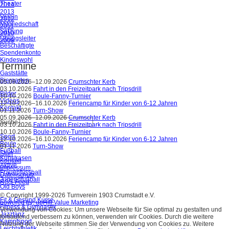
Theater
2014
2013
Verein
2012
Mitgliedschaft
2011
Satzung
2010
Übungsleiter
2009
Beschäftigte
Spendenkonto
Kindeswohl
Termine
Gaststätte
Biergarten
05.09.2026–12.09.2026
Crumschter Kerb
03.10.2026
Fahrt in den Freizeitpark nach Tripsdrill
Bilder
10.10.2026
Boule-Fanny-Turnier
Videos
12.10.2026–16.10.2026
Feriencamp für Kinder von 6-12 Jahren
Kontakt
01.11.2026
Turn-Show
05.09.2026–12.09.2026
Crumschter Kerb
Suche
03.10.2026
Fahrt in den Freizeitpark nach Tripsdrill
10.10.2026
Boule-Fanny-Turnier
Sport
12.10.2026–16.10.2026
Feriencamp für Kinder von 6-12 Jahren
Boule
01.11.2026
Turn-Show
Fußball
Start
Kunstrasen
Kontakt
Aktive
Impressum
Frauenfussball
Datenschutz
Jugendfußball
RSS-Feed
Old Boys
© Copyright 1999-2026 Turnverein 1903 Crumstadt e.V.
Fit & Gesund Kurse
powered by: upHill Value Marketing
Fitness & Gymnastik
Verwendung von Cookies: Um unsere Webseite für Sie optimal zu gestalten und
Jazztanz
fortlaufend verbessern zu können, verwenden wir Cookies. Durch die weitere
Kampfsport
Nutzung der Webseite stimmen Sie der Verwendung von Cookies zu. Weitere
Leichtathletik