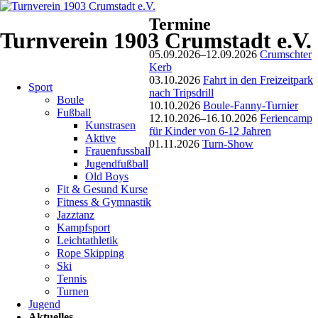
Termine
Aktuelles
Turnverein 1903 Crumstadt e.V.
05.09.2026–12.09.2026
Crumschter
Kerb
Navigation
02.02.2026
03.10.2026
Fahrt in den Freizeitpark
Sport
überspringen
/
nach Tripsdrill
Boule
Allgemein
10.10.2026
Boule-Fanny-Turnier
Fußball
12.10.2026–16.10.2026
Feriencamp
Kunstrasen
für Kinder von 6-12 Jahren
Aktive
01.11.2026
Turn-Show
Frauenfussball
Kindermaskenball
Jugendfußball
am
Old Boys
Fit & Gesund Kurse
Rosenmontag
Fitness & Gymnastik
Jazztanz
Am
Kampfsport
16.
Leichtathletik
Februar
Rope Skipping
ab
Ski
14:11
Tennis
Uhr
Turnen
im
Jugend
großen
Aktuelles