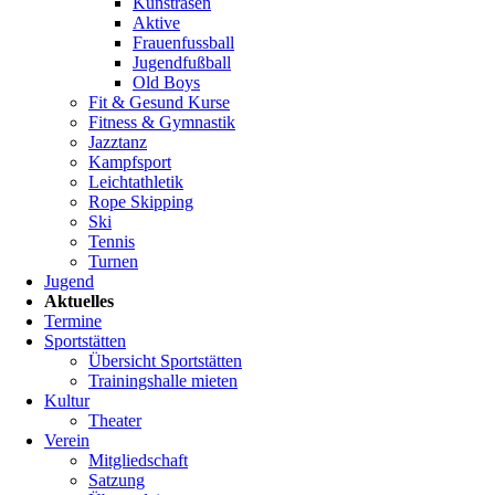
Kunstrasen
Landeskinderturnfest
Aktive
nach
Frauenfussball
Limburg!
Jugendfußball
Old Boys
Fit & Gesund Kurse
Fitness & Gymnastik
Weiterlesen
Jazztanz
…
Kampfsport
Landeskinderturnfest
Leichtathletik
Limburg
26.01.2026
Rope Skipping
/
Ski
Fußball
Tennis
Turnen
Jugend
Aktuelles
Mädchenfußball
Termine
Sportstätten
beim
Übersicht Sportstätten
TV
Trainingshalle mieten
Kultur
Crumstadt
Theater
Verein
Der
Mitgliedschaft
Mädchenfußball
Satzung