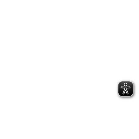
...
Bilder
von
Tina
Gürtler,
Jenny
Menzer,
Grit
Fischer,
Stefan
Hoffmann
und
Klaus
Schneider.
10.01.2026
/
Bildergalerien
Familienfahrt
der