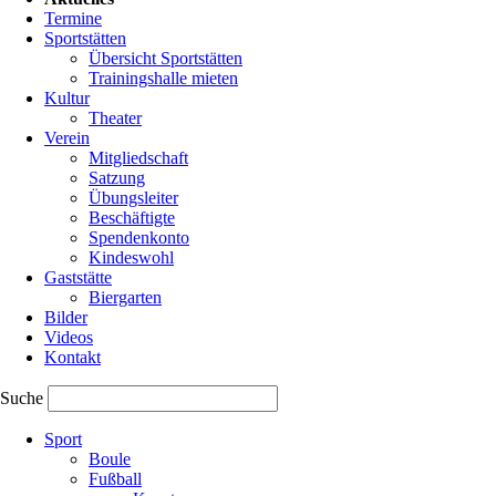
Saal
Termine
der
Sportstätten
Turnhalle.
Übersicht Sportstätten
Trainingshalle mieten
Weiterlesen
Kultur
…
Theater
Kindermaskenball
Verein
am
Mitgliedschaft
29.01.2026
Rosenmontag
Satzung
/
Übungsleiter
Turnen
Beschäftigte
Spendenkonto
Kindeswohl
Gaststätte
Landeskinderturnfest
Biergarten
Limburg
Bilder
Videos
Kontakt
Vom
15-
Suche
17.05.2026
Navigation
fahren
Sport
überspringen
wir
Boule
auf
Fußball
das