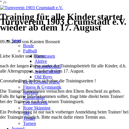
" />
Training für alle Kinder startet
Turnverein 1903 Crumstadt e.V.
wieder ab dem 17. August
Navigation
Sport
überspringen
09.08.2020
von
Karsten Brosseit
Boule
Fußball
Liebe Kinder und Eltern,
Kunstrasen
Aktive
nach der langen Pause startet der Trainingsbetrieb für alle Kinder, d.h.
Frauenfussball
alle Altersgruppen, wieder ab dem 17. August.
Jugendfußball
Old Boys
Coronabedingt ändern sich aber die Trainingszeiten !
Fit & Gesund Kurse
Fitness & Gymnastik
Die Trainer/Trainerinnen versuchen den Eltern Bescheid zu geben.
Jazztanz
Falls Ihr keine Info bekommen solltet, fragt bitte direkt beim Trainer/
Kampfsport
bei der Trainerin nach der neuen Trainingszeit.
Leichtathletik
Rope Skipping
Ein Probetraining ist nur nach vorheriger Anmeldung beim Trainer/ bei
Ski
der Trainerin möglich. Bitte macht dafür einen Termin aus.
Tennis
Turnen
Jugend