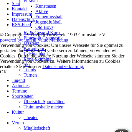
Fußball
Start
überspringen
Kunstrasen
Kontakt
Aktive
Impressum
Frauenfussball
Datenschutz
Jugendfußball
RSS-Feed
Old Boys
Fit & Gesund Kurse
© Copyright 1999-2026 Turnverein 1903 Crumstadt e.V.
Fitness & Gymnastik
powered by: upHill Value Marketing
Jazztanz
Verwendung von Cookies: Um unsere Webseite für Sie optimal zu
Kampfsport
gestalten und fortlaufend verbessern zu können, verwenden wir
Leichtathletik
Cookies. Durch die weitere Nutzung der Webseite stimmen Sie der
Rope Skipping
Verwendung von Cookies zu. Weitere Informationen zu Cookies
Ski
erhalten Sie in unserer
Datenschutzerklärung.
Tennis
OK
Turnen
Jugend
Aktuelles
Termine
Sportstätten
Übersicht Sportstätten
Trainingshalle mieten
Kultur
Theater
Verein
Mitgliedschaft