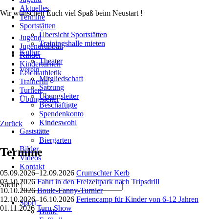
Aktuelles
Wir wünschen Euch viel Spaß beim Neustart !
Termine
Sportstätten
Übersicht Sportstätten
Jugend
Trainingshalle mieten
Jugendfußball
Kultur
Kinder
Theater
Kinderturnen
Verein
Leichtathletik
Mitgliedschaft
TrainerIn
Satzung
Turnen
Übungsleiter
Übungsleiter
Beschäftigte
Spendenkonto
Kindeswohl
Zurück
Gaststätte
Biergarten
Bilder
Termine
Videos
Kontakt
05.09.2026–12.09.2026
Crumschter Kerb
03.10.2026
Fahrt in den Freizeitpark nach Tripsdrill
Suche
10.10.2026
Boule-Fanny-Turnier
Navigation
12.10.2026–16.10.2026
Feriencamp für Kinder von 6-12 Jahren
Sport
überspringen
01.11.2026
Turn-Show
Boule
Navigation