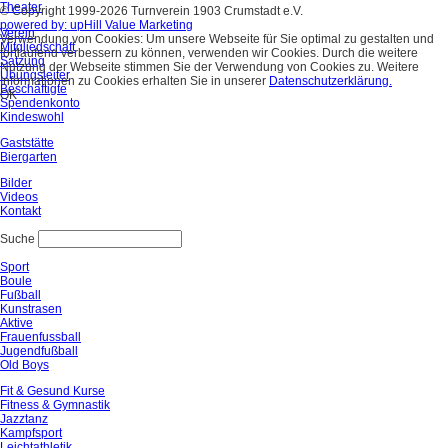
Theater
© Copyright 1999-2026 Turnverein 1903 Crumstadt e.V.
powered by: upHill Value Marketing
Verein
Verwendung von Cookies: Um unsere Webseite für Sie optimal zu gestalten und
Mitgliedschaft
fortlaufend verbessern zu können, verwenden wir Cookies. Durch die weitere
Satzung
Nutzung der Webseite stimmen Sie der Verwendung von Cookies zu. Weitere
Übungsleiter
Informationen zu Cookies erhalten Sie in unserer
Datenschutzerklärung.
Beschäftigte
OK
Spendenkonto
Kindeswohl
Gaststätte
Biergarten
Bilder
Videos
Kontakt
Suche
Sport
Boule
Fußball
Kunstrasen
Aktive
Frauenfussball
Jugendfußball
Old Boys
Fit & Gesund Kurse
Fitness & Gymnastik
Jazztanz
Kampfsport
Leichtathletik