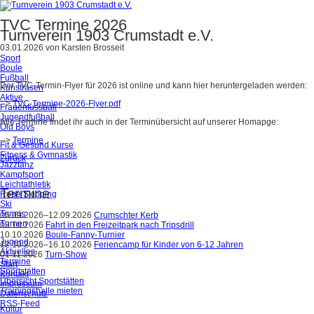
TVC Termine 2026
Turnverein 1903 Crumstadt e.V.
03.01.2026
von
Karsten Brosseit
Sport
Boule
Fußball
Der TVC-Termin-Flyer für 2026 ist online und kann hier heruntergeladen werden:
Kunstrasen
Aktive
-->
TVC-Termine-2026-Flyer.pdf
Frauenfussball
Jugendfußball
Alle Termine findet ihr auch in der Terminübersicht auf unserer Homapge:
Old Boys
-->
Termine
Fit & Gesund Kurse
Fitness & Gymnastik
Zurück
Jazztanz
Kampfsport
Leichtathletik
Termine
Rope Skipping
Ski
Tennis
05.09.2026–12.09.2026
Crumschter Kerb
Turnen
03.10.2026
Fahrt in den Freizeitpark nach Tripsdrill
10.10.2026
Boule-Fanny-Turnier
Jugend
12.10.2026–16.10.2026
Feriencamp für Kinder von 6-12 Jahren
Aktuelles
01.11.2026
Turn-Show
Termine
Start
Sportstätten
Kontakt
Übersicht Sportstätten
Impressum
Trainingshalle mieten
Datenschutz
RSS-Feed
Kultur