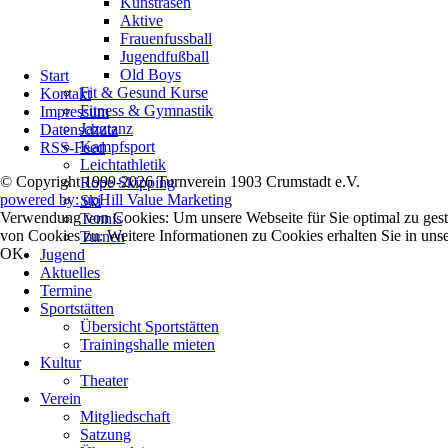
Kunstrasen
Aktive
Frauenfussball
Jugendfußball
Navigation
Old Boys
Start
überspringen
Fit & Gesund Kurse
Kontakt
Fitness & Gymnastik
Impressum
Jazztanz
Datenschutz
Kampfsport
RSS-Feed
Leichtathletik
© Copyright 1999-2026 Turnverein 1903 Crumstadt e.V.
Rope Skipping
powered by: upHill Value Marketing
Ski
Verwendung von Cookies: Um unsere Webseite für Sie optimal zu gest
Tennis
von Cookies zu. Weitere Informationen zu Cookies erhalten Sie in uns
Turnen
OK
Jugend
Aktuelles
Termine
Sportstätten
Übersicht Sportstätten
Trainingshalle mieten
Kultur
Theater
Verein
Mitgliedschaft
Satzung