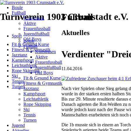
Navigation
Boule
überspringen
Fußball
Turnverein 1903 Crumstadt e.V.
Fußball
Kunstrasen
Aktive
Frauenfussball
Navigation
Aktuelles
Jugendfußball
Sport
überspringen
Old Boys
Boule
Fit & Gesund Kurse
Fußball
Fitness & Gymnastik
Verdienter "Drei
Kunstrasen
Jazztanz
Aktive
Kampfsport
Frauenfussball
Leichtathletik
Jugendfußball
11.04.2016
Rope Skipping
Old Boys
Ski
Fit & Gesund Kurse
Tennis
Fitness & Gymnastik
Turnen
Nach vier Spielen ohne Sieg gelang d
Jazztanz
wurde in der starken ersten halben Stu
Kampfsport
Bis zur 29. Minute resultierte darau
Leichtathletik
Danach agierten die Rot-Weißen zu na
Rope Skipping
wurde jedoch kurz nach der Pause wie
Ski
Mannschaften erarbeiteten sich noch d
Tennis
Turnen
Die 1b musste sich in einem an Torch
Jugend
Spielerisch agierten beide Teams auf
Aktuelles