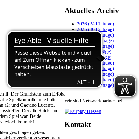
Aktuelles-Archiv
2026 (24 Einträge)
2025 (30 Einträge)
2024 (27 Einträge)
2023 (11 Einträge)
2022 (20 Einträge)
2021 (7 Einträge)
2020 (9 Einträge)
2019 (34 Einträge)
2018 (49 Einträge)
2017 (59 Einträge)
2016 (45 Einträge)
2015 (16 Einträge)
en II. Der Grundstein zum Erfolg
die Spielkontrolle inne hatte.
Wir sind Netzwerkpartner bei
ann (2) und Gaetano Lucente.
sstreffer. Der alte Spielstand
 dem Spiel war. Beide
es jedoch beim 4:1.
Kontakt
elden geschlagen geben.
t sicher verdient gewesen wäre.