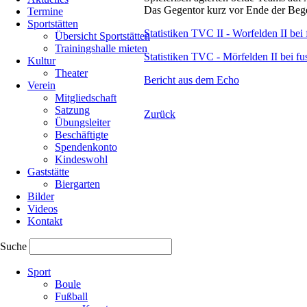
Das Gegentor kurz vor Ende der Bege
Termine
Sportstätten
Statistiken TVC II - Worfelden II bei 
Übersicht Sportstätten
Trainingshalle mieten
Statistiken TVC - Mörfelden II bei fu
Kultur
Theater
Bericht aus dem Echo
Verein
Mitgliedschaft
Satzung
Zurück
Übungsleiter
Beschäftigte
Spendenkonto
Kindeswohl
Gaststätte
Biergarten
Bilder
Videos
Kontakt
Suche
Navigation
Sport
überspringen
Boule
Fußball