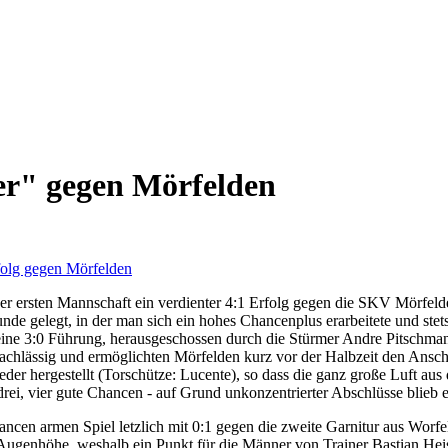
er" gegen Mörfelden
er ersten Mannschaft ein verdienter 4:1 Erfolg gegen die SKV Mörfeld
nde gelegt, in der man sich ein hohes Chancenplus erarbeitete und stets 
s eine 3:0 Führung, herausgeschossen durch die Stürmer Andre Pitschm
chlässig und ermöglichten Mörfelden kurz vor der Halbzeit den Anschlu
der hergestellt (Torschütze: Lucente), so dass die ganz große Luft aus
rei, vier gute Chancen - auf Grund unkonzentrierter Abschlüsse blieb 
ancen armen Spiel letzlich mit 0:1 gegen die zweite Garnitur aus Worf
 Augenhöhe, weshalb ein Punkt für die Männer von Trainer Bastian Heis