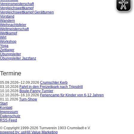
Vereinsmeisterschaft
Vergleichswettkampf
Vergleichswettkampf Gerätturnen
Vorstand
Wandern
Weihnachtsfeier
Weltmeisterschaft
Wettkampf
Wirt
Workshop
Yoga
Zeltlager
Übungsleiter
Übungsleiter Jazztanz
Termine
05.09.2026–12.09.2026
Crumschter Kerb
03.10.2026
Fahrt in den Freizeitpark nach Tripsdrill
10.10.2026
Boule-Fanny-Turnier
12.10.2026–16.10.2026
Feriencamp für Kinder von 6-12 Jahren
01.11.2026
Turn-Show
Start
Kontakt
Impressum
Datenschutz
RSS-Feed
© Copyright 1999-2026 Turnverein 1903 Crumstadt e.V.
powered by: upHill Value Marketing