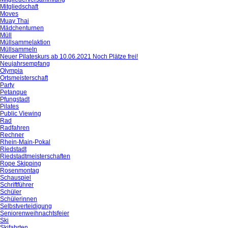
Mitgliedschaft
Moves
Muay Thai
Mädchenturnen
Müll
Müllsammelaktion
Müllsammeln
Neuer Pilateskurs ab 10.06.2021 Noch Plätze frei!
Neujahrsempfang
Olympia
Ortsmeisterschaft
Party
Petanque
Pfungstadt
Pilates
Public Viewing
Rad
Radfahren
Rechner
Rhein-Main-Pokal
Riedstadt
Riedstadtmeisterschaften
Rope Skipping
Rosenmontag
Schauspiel
Schriftführer
Schüler
Schülerinnen
Selbstverteidigung
Seniorenweihnachtsfeier
Ski
Skifahrten