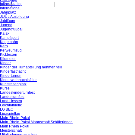
Inline-Skating
Suche
International
Jahnplatz
JL/ÜL Ausbildung
Jubiläum
Jugend
Jugendfußball
Kajak
Kampfsport
Kegelbahn
Kerb
Kerweumzug
Kickboxen
Kilometer
Kinder
Kinder der Turnabteilung nehmen teil!
Kinderfastnacht
Kinderturnen
Kinderweihnachtsfeier
Kunstrasenplatz
Kurse
Landeskinderturnfest
Landesturnfest
Land Hessen
Leichtathletik
LG BEC
Ligaspieltag
Main-Rhein-Pokal
Main-Rhein-Pokal Mannschaft Schülerinnen
Main Rhein Pokal
Meisterschaft
Mitgliederversammlung