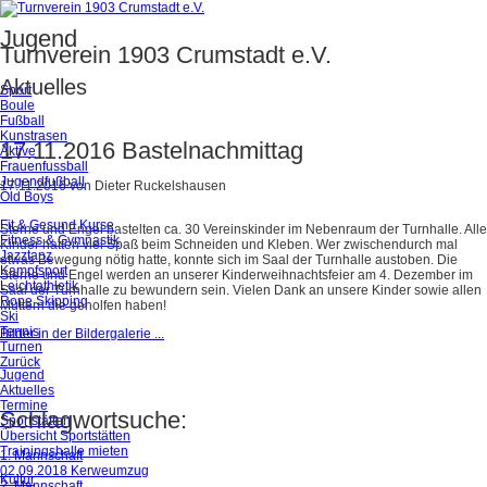
Jugend
Turnverein 1903 Crumstadt e.V.
Aktuelles
Sport
Boule
Fußball
Kunstrasen
17.11.2016 Bastelnachmittag
Aktive
Frauenfussball
Jugendfußball
17.11.2016
von
Dieter Ruckelshausen
Old Boys
Fit & Gesund Kurse
Sterne und Engel bastelten ca. 30 Vereinskinder im Nebenraum der Turnhalle. Alle
Fitness & Gymnastik
Kinder hatten viel Spaß beim Schneiden und Kleben. Wer zwischendurch mal
Jazztanz
etwas Bewegung nötig hatte, konnte sich im Saal der Turnhalle austoben. Die
Kampfsport
Sterne und Engel werden an unserer Kinderweihnachtsfeier am 4. Dezember im
Leichtathletik
Saal der Turnhalle zu bewundern sein. Vielen Dank an unsere Kinder sowie allen
Rope Skipping
Müttern die geholfen haben!
Ski
Tennis
Bilder in der Bildergalerie ...
Turnen
Zurück
Jugend
Aktuelles
Termine
Schlagwortsuche:
Sportstätten
Übersicht Sportstätten
Trainingshalle mieten
1. Mannschaft
02.09.2018 Kerweumzug
Kultur
2. Mannschaft