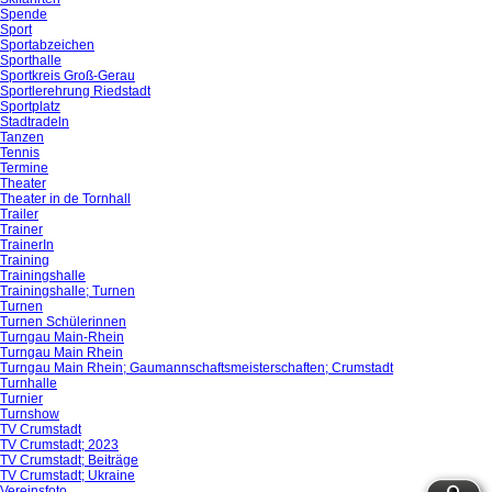
Spende
Sport
Sportabzeichen
Sporthalle
Sportkreis Groß-Gerau
Sportlerehrung Riedstadt
Sportplatz
Stadtradeln
Tanzen
Tennis
Termine
Theater
Theater in de Tornhall
Trailer
Trainer
TrainerIn
Training
Trainingshalle
Trainingshalle; Turnen
Turnen
Turnen Schülerinnen
Turngau Main-Rhein
Turngau Main Rhein
Turngau Main Rhein; Gaumannschaftsmeisterschaften; Crumstadt
Turnhalle
Turnier
Turnshow
TV Crumstadt
TV Crumstadt; 2023
TV Crumstadt; Beiträge
TV Crumstadt; Ukraine
Vereinsfoto