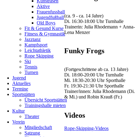
Kunstrasen
aus
Aktive
9
Frauenfussball
Vereinen
(ca. 9 - ca. 14 Jahre)
Jugendfußball
gut
Di. 16:30-18:00 Uhr Turnhalle
Old Boys
besuchte
Trainerin: Julia Rhodemann + Anna-
Fit & Gesund Kurse
Wettkampf
Lena Menzer
Fitness & Gymnastik
wurde
Jazztanz
in
Kampfsport
der
Funky Frogs
Leichtathletik
Sporthalle
Rope Skipping
„Dicker
Ski
Busch“
Tennis
in
(Fortgeschrittene ab ca. 13 Jahre)
Turnen
Rüsselsheim
Di. 18:00-20:00 Uhr Turnhalle
Jugend
durchgeführt.
Mi. 18:30-20:30 Uhr Sporthalle
Aktuelles
Fr. 19:30-21:30 Uhr Sporthalle
Termine
Die
Trainer/innen: Julia Rhodemann (Di.
Sportstätten
Funky
& Mi.) und Robin Krauß (Fr.)
Übersicht Sportstätten
Frogs
Trainingshalle mieten
waren
Kultur
mit
Videos
Theater
nur
Verein
8
Mitgliedschaft
Teilnehmern
Rope-Skipping-Videos
Satzung
am