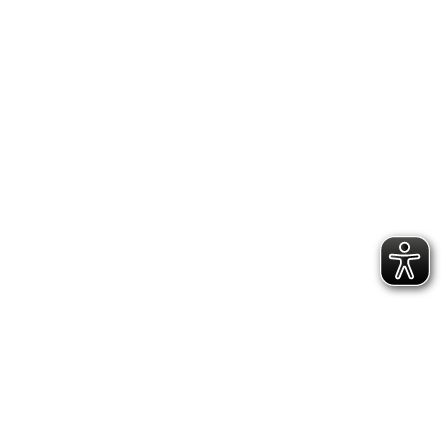
Scharffetter
1408,5
Punkte
12.
Shani
Burret
1354,5
Punkte
17.
Selina
Hain
1207,5
Punkte
20.
Lea
Steuernagel
1041,0
Punkte
AK
IVw
8-
11
Jahre
8.