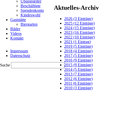
Übungsleiter
Start,
Beschäftigte
einige
Aktuelles-Archiv
Spendenkonto
Springer
Kindeswohl
fielen
2026 (3 Einträge)
Gaststätte
wegen
2025 (12 Einträge)
Biergarten
Krankheit
2024 (15 Einträge)
Bilder
aus.
2023 (16 Einträge)
Videos
2022 (10 Einträge)
Die
Kontakt
2021 (1 Eintrag)
Springerinnen
2019 (5 Einträge)
Navigation
hatten
2018 (4 Einträge)
Impressum
überspringen
in
2017 (5 Einträge)
Datenschutz
den
2016 (9 Einträge)
letzten
2015 (9 Einträge)
Suche
Wochen
2014 (5 Einträge)
ihren
2013 (7 Einträge)
Freestyle
2012 (6 Einträge)
intensiv
2011 (6 Einträge)
vorbereitet,
2010 (3 Einträge)
es
galt
für
jeden
die
passende