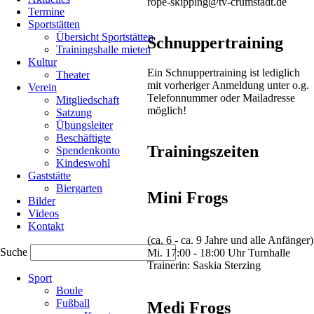
rope-skipping@tv-crumstadt.de
Termine
Sportstätten
Übersicht Sportstätten
Schnuppertraining
Mit
Trainingshalle mieten
guten
Kultur
Wettkampfergebnissen
Ein Schnuppertraining ist lediglich
Theater
kehrten
mit vorheriger Anmeldung unter o.g.
Verein
die
Telefonnummer oder Mailadresse
Mitgliedschaft
Funky
möglich!
Satzung
Frogs
Übungsleiter
von
Beschäftigte
den
Trainingszeiten
Spendenkonto
diesjährigen
Kindeswohl
Gaumeisterschaften
Gaststätte
im
Biergarten
Rope
Mini Frogs
Bilder
Skipping
Videos
nach
Kontakt
Hause
(ca. 6 - ca. 9 Jahre und alle Anfänger)
zurück.
Suche
Mi. 17:00 - 18:00 Uhr Turnhalle
Trainerin: Saskia Sterzing
Navigation
Der
Sport
überspringen
von
Boule
71
Fußball
Teilnehmern
Medi Frogs