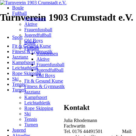
Navigation
Boule
überspringen
Fußball
Turnverein 1903 Crumstadt e.V.
Kunstrasen
Gaumeisterschaf
Aktive
Frauenfussball
im
Navigation
Jugendfußball
Sport
überspringen
Old Boys
Boule
Rope
Fit & Gesund Kurse
Fußball
Fitness & Gymnastik
Kunstrasen
Skipping
Jazztanz
Aktive
Kampfsport
Frauenfussball
Turngau
Leichtathletik
Jugendfußball
Rope Skipping
Old Boys
Main-
Ski
Fit & Gesund Kurse
Tennis
Fitness & Gymnastik
Rhein
Turnen
Jazztanz
Kampfsport
2018
Leichtathletik
Kontakt
Rope Skipping
Ski
01.10.2018
Tennis
Julia Rhodemann
von
Turnen
Fachwartin
Dieter
Jugend
Tel. 0176 44491501 Mail:
Ruckelshausen
Aktuelles