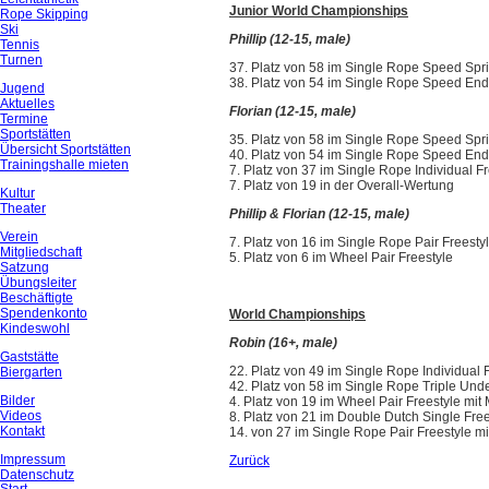
Junior World Championships
Rope Skipping
Ski
Phillip (12-15, male)
Tennis
Turnen
37. Platz von 58 im Single Rope Speed Spri
38. Platz von 54 im Single Rope Speed En
Jugend
Aktuelles
Florian (12-15, male)
Termine
Sportstätten
35. Platz von 58 im Single Rope Speed Spri
Übersicht Sportstätten
40. Platz von 54 im Single Rope Speed En
Trainingshalle mieten
7. Platz von 37 im Single Rope Individual F
7. Platz von 19 in der Overall-Wertung
Kultur
Theater
Phillip & Florian (12-15, male)
Verein
7. Platz von 16 im Single Rope Pair Freesty
Mitgliedschaft
5. Platz von 6 im Wheel Pair Freestyle
Satzung
Übungsleiter
Beschäftigte
Spendenkonto
World Championships
Kindeswohl
Robin (16+, male)
Gaststätte
22. Platz von 49 im Single Rope Individual 
Biergarten
42. Platz von 58 im Single Rope Triple Und
Bilder
4. Platz von 19 im Wheel Pair Freestyle mit 
Videos
8. Platz von 21 im Double Dutch Single Free
Kontakt
14. von 27 im Single Rope Pair Freestyle mi
Impressum
Zurück
Datenschutz