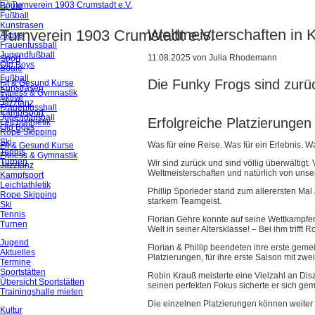
Boule
Fußball
Kunstrasen
Weltmeisterschaften in 
Turnverein 1903 Crumstadt e.V.
Aktive
Frauenfussball
Jugendfußball
11.08.2025
von
Julia Rhodemann
Sport
Old Boys
Boule
Fußball
Die Funky Frogs sind zurü
Fit & Gesund Kurse
Kunstrasen
Fitness & Gymnastik
Aktive
Jazztanz
Frauenfussball
Kampfsport
Jugendfußball
Erfolgreiche Platzierungen
Leichtathletik
Old Boys
Rope Skipping
Ski
Was für eine Reise. Was für ein Erlebnis. W
Fit & Gesund Kurse
Tennis
Fitness & Gymnastik
Turnen
Wir sind zurück und sind völlig überwälti
Jazztanz
Weltmeisterschaften und natürlich von uns
Kampfsport
Leichtathletik
Phillip Sporleder stand zum allerersten Mal
Rope Skipping
starkem Teamgeist.
Ski
Tennis
Florian Gehre konnte auf seine Wettkampferf
Turnen
Welt in seiner Altersklasse! – Bei ihm trifft 
Jugend
Florian & Phillip beendeten ihre erste ge
Aktuelles
Platzierungen, für ihre erste Saison mit zw
Termine
Sportstätten
Robin Krauß meisterte eine Vielzahl an Dis
Übersicht Sportstätten
seinen perfekten Fokus sicherte er sich gem
Trainingshalle mieten
Die einzelnen Platzierungen können weite
Kultur