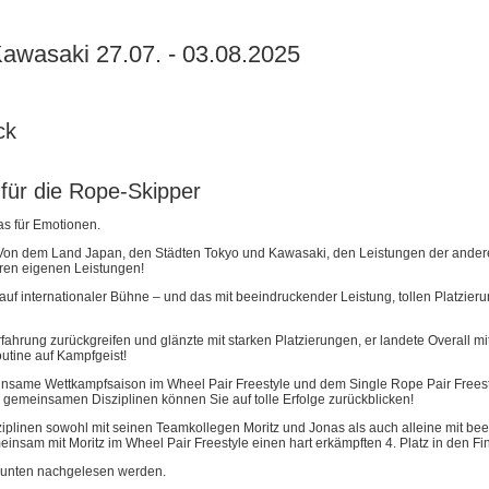
Kawasaki 27.07. - 03.08.2025
ck
 für die Rope-Skipper
as für Emotionen.
gt. Von dem Land Japan, den Städten Tokyo und Kawasaki, den Leistungen der ande
eren eigenen Leistungen!
 auf internationaler Bühne – und das mit beeindruckender Leistung, tollen Platzier
ahrung zurückgreifen und glänzte mit starken Platzierungen, er landete Overall mi
Routine auf Kampfgeist!
meinsame Wettkampfsaison im Wheel Pair Freestyle und dem Single Rope Pair Frees
ei gemeinsamen Disziplinen können Sie auf tolle Erfolge zurückblicken!
ziplinen sowohl mit seinen Teamkollegen Moritz und Jonas als auch alleine mit be
einsam mit Moritz im Wheel Pair Freestyle einen hart erkämpften 4. Platz in den Fin
r unten nachgelesen werden.