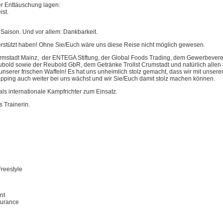
r Enttäuschung lagen:
ist.
e Saison. Und vor allem: Dankbarkeit.
erstützt haben! Ohne Sie/Euch wäre uns diese Reise nicht möglich gewesen.
mstadt Mainz, der ENTEGA Stiftung, der Global Foods Trading, dem Gewerbeverein
old sowie der Reubold GbR, dem Getränke Trollst Crumstadt und natürlich allen
serer frischen Waffeln! Es hat uns unheimlich stolz gemacht, dass wir mit unserem
ping auch weiter bei uns wächst und wir Sie/Euch damit stolz machen können.
 internationale Kampfrichter zum Einsatz.
 Trainerin.
Freestyle
nt
durance