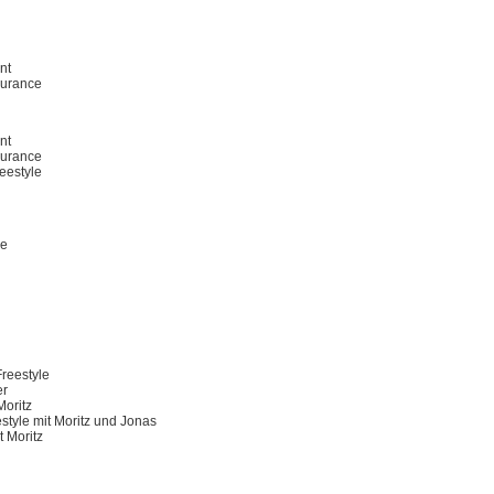
nt
durance
nt
durance
reestyle
le
Freestyle
er
Moritz
style mit Moritz und Jonas
t Moritz