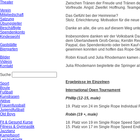
Theater
Zwischen Tränen der Freude und Tränen de
Vorfreude. Angst. Zweifel. Hoffnung. Teamge
Verein
Mitgliedschaft
Das Gefühl bei der Heimreise?
Satzung
Stolz. Erleichterung. Motivation für die neu
Übungsleiter
Beschäftigte
Danke an alle, die uns auf diesem Weg unt
Spendenkonto
Insbesondere danken wir der Volksbank Dar
Kindeswohl
dem Überlandwerk Groß-Gerau, Kerstin Reub
Gaststätte
Paypal, das Spendenkonto oder beim Kauf un
Biergarten
gewinnen konnten und hoffen das Rope-Skip
Bilder
Robin Krauß und Julia Rhodemann kamen als
Videos
Julia Rhodemann begleitete die Springer als
Kontakt
Suche
Ergebnisse im Einzelnen
Sport
Boule
International Open Tournament
Fußball
Kunstrasen
Phillip (12-15, male)
Aktive
Frauenfussball
19. Platz von 24 im Single Rope Individual 
Jugendfußball
Old Boys
Robin (19 +, male)
Fit & Gesund Kurse
18. Platz von 19 im Single Rope Speed Spri
Fitness & Gymnastik
15. Platz von 17 im Single Rope Speed En
Jazztanz
Kampfsport
Leichtathletik