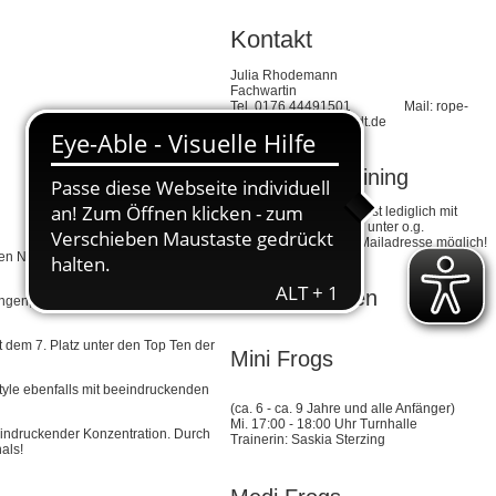
Kontakt
Julia Rhodemann
Fachwartin
Tel. 0176 44491501 Mail: rope-
skipping@tv-crumstadt.de
Schnuppertraining
Ein Schnuppertraining ist lediglich mit
vorheriger Anmeldung unter o.g.
Telefonnummer oder Mailadresse möglich!
ren Nationen während der
Trainingszeiten
ungen, unheimlich viel Spaß und
t dem 7. Platz unter den Top Ten der
Mini Frogs
tyle ebenfalls mit beeindruckenden
(ca. 6 - ca. 9 Jahre und alle Anfänger)
Mi. 17:00 - 18:00 Uhr Turnhalle
eindruckender Konzentration. Durch
Trainerin: Saskia Sterzing
als!