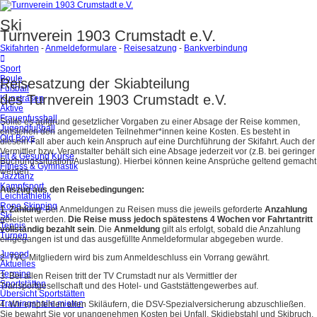
Ski
Turnverein 1903 Crumstadt e.V.
Skifahrten
-
Anmeldeformulare
-
Reisesatzung
-
Bankverbindung
Sport
Boule
Reisesatzung der Skiabteilung
Fußball
des Turnverein 1903 Crumstadt e.V.
Kunstrasen
Aktive
Frauenfussball
Sollte es aufgrund gesetzlicher Vorgaben zu einer Absage der Reise kommen,
Jugendfußball
entstehen den angemeldeten Teilnehmer*innen keine Kosten. Es besteht in
Old Boys
diesem Fall aber auch kein Anspruch auf eine Durchführung der Skifahrt. Auch der
Vermittler bzw. Veranstalter behält sich eine Absage jederzeit vor (z.B. bei geringer
Fit & Gesund Kurse
Buchungssituation/Auslastung). Hierbei können keine Ansprüche geltend gemacht
Fitness & Gymnastik
werden.
Jazztanz
Kampfsport
Auszug aus den Reisebedingungen:
Leichtathletik
Rope Skipping
1. Zahlung
: Bei Anmeldungen zu Reisen muss die jeweils geforderte
Anzahlung
Ski
geleistet werden.
Die Reise muss jedoch spätestens 4 Wochen vor Fahrtantritt
Tennis
vollständig bezahlt sein
. Die
Anmeldung
gilt als erfolgt, sobald die Anzahlung
Turnen
eingegangen ist und das ausgefüllte Anmeldeformular abgegeben wurde.
Jugend
2. TVC-Mitgliedern wird bis zum Anmeldeschluss ein Vorrang gewährt.
Aktuelles
Termine
3. Bei allen Reisen tritt der TV Crumstadt nur als Vermittler der
Sportstätten
Transportgesellschaft und des Hotel- und Gaststättengewerbes auf.
Übersicht Sportstätten
Trainingshalle mieten
4. Wir empfehlen allen Skiläufern, die DSV-Spezialversicherung abzuschließen.
Sie bewahrt Sie vor unangenehmen Kosten bei Unfall, Skidiebstahl und Skibruch.