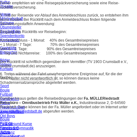
Kultur
Ferner empfehlen wir eine Reisegepäckversicherung sowie eine Reise­
Theater
rücktrittsversicherung.
Verein
5. Tritt der Reisende vor Ablauf des Anmeldeschluss zurück, so entstehen ihm
Mitgliedschaft
keine Kosten. Bei Rücktritt nach dem An­meldeschluss finden folgende
Satzung
Stornierungsstaffeln Anwendung:
Übungsleiter
Beschäftigte
Eingang des Rücktritts vor Reisebeginn:
Spendenkonto
Kindeswohl
Anmeldeschluss - 1 Monat: 40% des Gesamtreisepreises
< 1 Monat - 7 Tage: 70% des Gesamtreisepreises
Gaststätte
Vom 6. - 2. Tage: 90% des Gesamtreisepreises
Biergarten
1. Tag und Nichtanreise: 100% des Gesamtreisepreises
Bilder
Der Rücktritt ist schriftlich gegenüber dem Vermittler (TV 1903 Crumstadt e.V.,
Videos
ski@tv-crumstadt.de) anzuzeigen.
Kontakt
6. Treten während der Fahrt unvorhergesehene Ereignisse auf, für die der
Suche
Veranstalter nicht verantwortlich ist, so können daraus keine
Schadensersatzansprüche abgeleitet werden.
Sport
Boule
Fußball
Darüber hinaus gelten die Reisebedingungen der
Fa. MÜLLERiedstadt
Kunstrasen
Reisebüro – Omnibusbetrieb Fritz Müller e.K.
, Industriestrasse 2, D-64560
Aktive
Riedstadt. Diese können bei der Fa. Müller angefordert oder im Internet unter
Frauenfussball
www.mueller-riedstadt.de
abgerufen werden.
Jugendfußball
Old Boys
Boule
Fußball
Fit & Gesund Kurse
Kunstrasen
Fitness & Gymnastik
Aktive
Jazztanz
Frauenfussball
Kampfsport