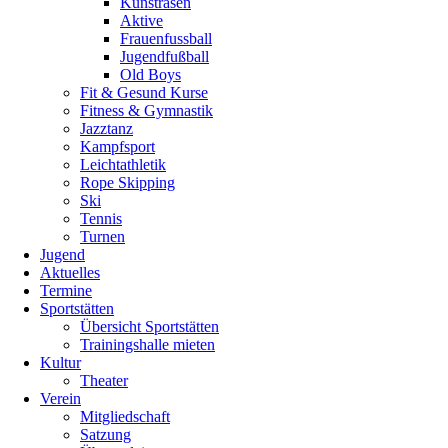
Kunstrasen
Aktive
Frauenfussball
Jugendfußball
Old Boys
Fit & Gesund Kurse
Fitness & Gymnastik
Jazztanz
Kampfsport
Leichtathletik
Rope Skipping
Ski
Tennis
Turnen
Jugend
Aktuelles
Termine
Sportstätten
Übersicht Sportstätten
Trainingshalle mieten
Kultur
Theater
Verein
Mitgliedschaft
Satzung