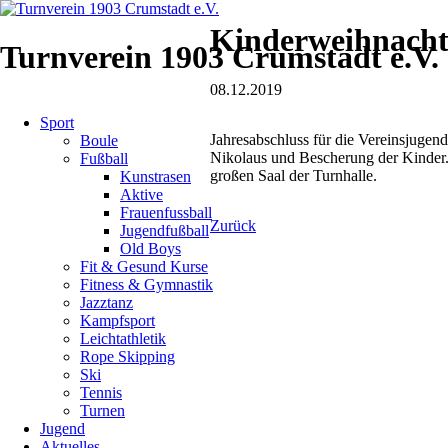
Kinderweihnacht
Turnverein 1903 Crumstadt e.V.
08.12.2019
Navigation
Sport
überspringen
Jahresabschluss für die Vereinsjuge
Boule
Nikolaus und Bescherung der Kinder
Fußball
großen Saal der Turnhalle.
Kunstrasen
Aktive
Frauenfussball
Zurück
Jugendfußball
Old Boys
Fit & Gesund Kurse
Fitness & Gymnastik
Jazztanz
Kampfsport
Leichtathletik
Rope Skipping
Ski
Tennis
Turnen
Jugend
Aktuelles