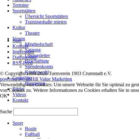
Termine
Sportstätten
Übersicht Sportstätten
Trainingshalle mieten
Kultur
Theater
Navigation
Verein
Start
überspringen
Mitgliedschaft
Kontakt
Satzung
Impressum
Übungsleiter
Datenschutz
Beschäftigte
RSS-Feed
Spendenkonto
Kindeswohl
© Copyright 1999-2026 Turnverein 1903 Crumstadt e.V.
Gaststätte
powered by: upHill Value Marketing
Biergarten
Verwendung von Cookies: Um unsere Webseite für Sie optimal zu gest
Bilder
von Cookies zu. Weitere Informationen zu Cookies erhalten Sie in uns
Videos
OK
Kontakt
Suche
Navigation
Sport
überspringen
Boule
Fußball