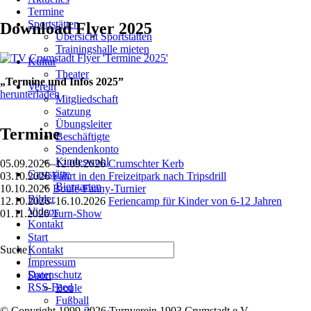
Termine
Sportstätten
Download Flyer 2025
Übersicht Sportstätten
Trainingshalle mieten
Kultur
Theater
„Termine und Infos 2025”
Verein
herunterladen
Mitgliedschaft
Satzung
Übungsleiter
Termine
Beschäftigte
Spendenkonto
Kindeswohl
05.09.2026–12.09.2026
Crumschter Kerb
Gaststätte
03.10.2026
Fahrt in den Freizeitpark nach Tripsdrill
Biergarten
10.10.2026
Boule-Fanny-Turnier
Bilder
12.10.2026–16.10.2026
Feriencamp für Kinder von 6-12 Jahren
Videos
01.11.2026
Turn-Show
Kontakt
Navigation
Start
überspringen
Suche
Kontakt
Impressum
Navigation
Datenschutz
Sport
überspringen
RSS-Feed
Boule
Fußball
© Copyright 1999-2026 Turnverein 1903 Crumstadt e.V.