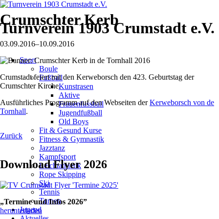
Crumschter Kerb
Turnverein 1903 Crumstadt e.V.
03.09.2016–10.09.2016
Navigation
Sport
überspringen
Boule
Crumstadt feiert mit den Kerweborsch den 423. Geburtstag der
Fußball
Crumschter Kirche.
Kunstrasen
Aktive
Ausführliches Programm auf den Webseiten der
Kerweborsch von de
Frauenfussball
Tornhall
.
Jugendfußball
Old Boys
Fit & Gesund Kurse
Zurück
Fitness & Gymnastik
Jazztanz
Kampfsport
Download Flyer 2026
Leichtathletik
Rope Skipping
Ski
Tennis
Turnen
„Termine und Infos 2026”
Jugend
herunterladen
Aktuelles