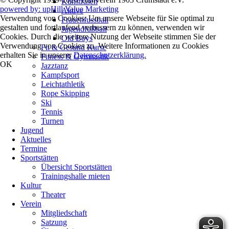
Kunstrasen
powered by: upHill Value Marketing
Aktive
Verwendung von Cookies: Um unsere Webseite für Sie optimal zu
Frauenfussball
gestalten und fortlaufend verbessern zu können, verwenden wir
Jugendfußball
Cookies. Durch die weitere Nutzung der Webseite stimmen Sie der
Old Boys
Verwendung von Cookies zu. Weitere Informationen zu Cookies
Fit & Gesund Kurse
erhalten Sie in unserer
Datenschutzerklärung.
Fitness & Gymnastik
OK
Jazztanz
Kampfsport
Leichtathletik
Rope Skipping
Ski
Tennis
Turnen
Jugend
Aktuelles
Termine
Sportstätten
Übersicht Sportstätten
Trainingshalle mieten
Kultur
Theater
Verein
Mitgliedschaft
Satzung