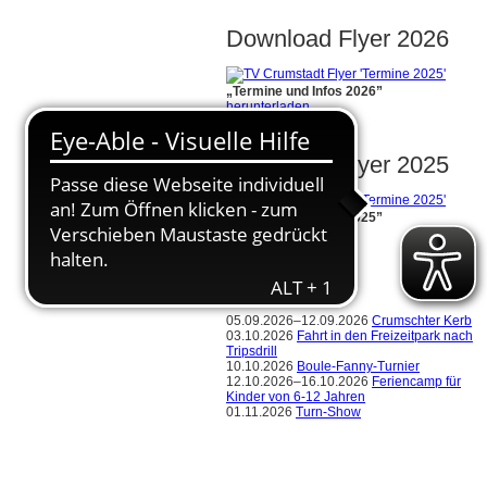
Download Flyer 2026
„Termine und Infos 2026”
herunterladen
Download Flyer 2025
„Termine und Infos 2025”
herunterladen
Termine
05.09.2026–12.09.2026
Crumschter Kerb
03.10.2026
Fahrt in den Freizeitpark nach
Tripsdrill
10.10.2026
Boule-Fanny-Turnier
12.10.2026–16.10.2026
Feriencamp für
Kinder von 6-12 Jahren
01.11.2026
Turn-Show