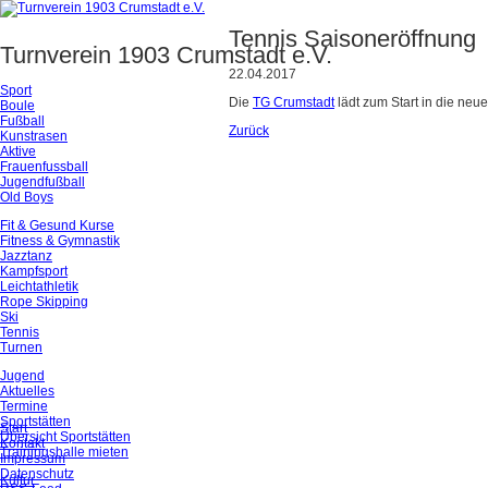
Tennis Saisoneröffnung
Turnverein 1903 Crumstadt e.V.
22.04.2017
Sport
Die
TG Crumstadt
lädt zum Start in die neue
Boule
Fußball
Zurück
Kunstrasen
Aktive
Frauenfussball
Jugendfußball
Old Boys
Fit & Gesund Kurse
Fitness & Gymnastik
Jazztanz
Kampfsport
Leichtathletik
Rope Skipping
Ski
Tennis
Turnen
Jugend
Aktuelles
Termine
Sportstätten
Start
Übersicht Sportstätten
Kontakt
Trainingshalle mieten
Impressum
Datenschutz
Kultur