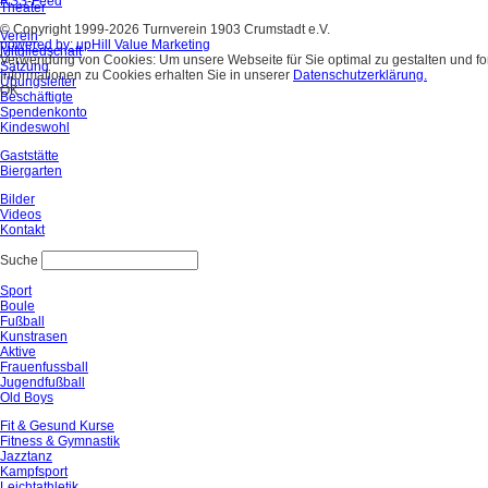
RSS-Feed
Theater
© Copyright 1999-2026 Turnverein 1903 Crumstadt e.V.
Verein
powered by: upHill Value Marketing
Mitgliedschaft
Verwendung von Cookies: Um unsere Webseite für Sie optimal zu gestalten und f
Satzung
Informationen zu Cookies erhalten Sie in unserer
Datenschutzerklärung.
Übungsleiter
OK
Beschäftigte
Spendenkonto
Kindeswohl
Gaststätte
Biergarten
Bilder
Videos
Kontakt
Suche
Sport
Boule
Fußball
Kunstrasen
Aktive
Frauenfussball
Jugendfußball
Old Boys
Fit & Gesund Kurse
Fitness & Gymnastik
Jazztanz
Kampfsport
Leichtathletik