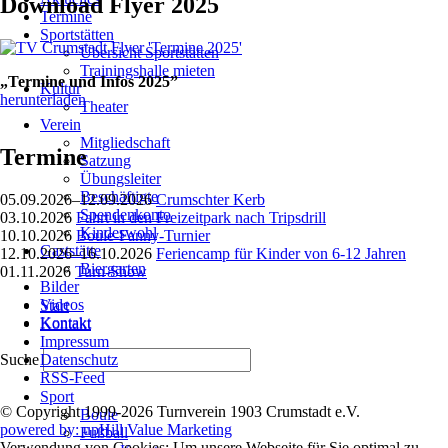
Download Flyer 2025
Termine
Sportstätten
Übersicht Sportstätten
Trainingshalle mieten
„Termine und Infos 2025”
Kultur
herunterladen
Theater
Verein
Mitgliedschaft
Termine
Satzung
Übungsleiter
Beschäftigte
05.09.2026–12.09.2026
Crumschter Kerb
Spendenkonto
03.10.2026
Fahrt in den Freizeitpark nach Tripsdrill
Kindeswohl
10.10.2026
Boule-Fanny-Turnier
Gaststätte
12.10.2026–16.10.2026
Feriencamp für Kinder von 6-12 Jahren
Biergarten
01.11.2026
Turn-Show
Bilder
Navigation
Videos
Start
überspringen
Kontakt
Kontakt
Impressum
Suche
Datenschutz
RSS-Feed
Navigation
Sport
überspringen
© Copyright 1999-2026 Turnverein 1903 Crumstadt e.V.
Boule
powered by: upHill Value Marketing
Fußball
Verwendung von Cookies: Um unsere Webseite für Sie optimal zu