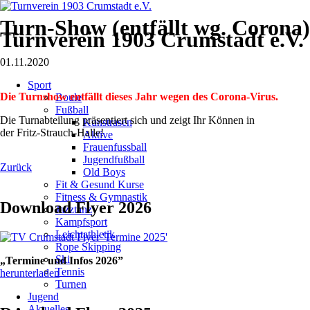
Turn-Show (entfällt wg. Corona)
Turnverein 1903 Crumstadt e.V.
01.11.2020
Navigation
Sport
überspringen
Die Turnshow entfällt dieses Jahr wegen des Corona-Virus.
Boule
Fußball
Die Turnabteilung präsentiert sich und zeigt Ihr Können in
Kunstrasen
der Fritz-Strauch-Halle!
Aktive
Frauenfussball
Jugendfußball
Zurück
Old Boys
Fit & Gesund Kurse
Fitness & Gymnastik
Download Flyer 2026
Jazztanz
Kampfsport
Leichtathletik
Rope Skipping
Ski
„Termine und Infos 2026”
Tennis
herunterladen
Turnen
Jugend
Aktuelles