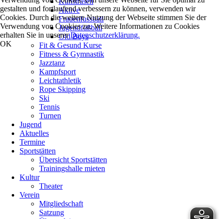
Kunstrasen
gestalten und fortlaufend verbessern zu können, verwenden wir
Aktive
Cookies. Durch die weitere Nutzung der Webseite stimmen Sie der
Frauenfussball
Verwendung von Cookies zu. Weitere Informationen zu Cookies
Jugendfußball
erhalten Sie in unserer
Datenschutzerklärung.
Old Boys
OK
Fit & Gesund Kurse
Fitness & Gymnastik
Jazztanz
Kampfsport
Leichtathletik
Rope Skipping
Ski
Tennis
Turnen
Jugend
Aktuelles
Termine
Sportstätten
Übersicht Sportstätten
Trainingshalle mieten
Kultur
Theater
Verein
Mitgliedschaft
Satzung