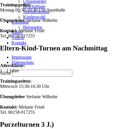
Übungsleiter
Trainingszeiten:
Beschäftigte
Montag 09:30-10:30 Uhr Sporthalle
Spendenkonto
Kindeswohl
Übungsleiter
Stefanie Wilhelm
Gaststätte
Biergarten
Kontakt:
Melanie Feistl
Bilder
Tel. 06158-917255
Videos
Kontakt
Eltern-Kind-Turnen am Nachmittag
Navigation
Impressum
überspringen
Datenschutz
Altersklasse:
1 - 2 Jahre
Suche
Trainingszeiten:
Mittwoch 15:30-16:30 Uhr
Übungsleiter
Stefanie Wilhelm
Kontakt:
Melanie Feistl
Tel. 06158-917255
Purzelturnen 3 J.)