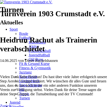
Turnen
Turnverein 1903 Crumstadt e.V.
Aktuelles
Navigation
Sport
überspringen
Boule
Heidrun Rachut als Trainerin
Fußball
Kunstrasen
Aktive
verabschiedet
Frauenfussball
Jugendfußball
Old Boys
14.06.2025
von
Dieter Ruckelshausen
Fit & Gesund Kurse
Fitness & Gymnastik
Jazztanz
Kampfsport
Vielen Dank liebe Heidrun! Du hast über viele Jahre erfolgreich unsere
Leichtathletik
Step Aerobic Gruppe trainiert. Wir wünschen dir alles Gute und freuen
Rope Skipping
uns, dass du uns noch in der ein oder anderen Funktion unserem
Ski
Verein zur Verfügung stehst. Vielen Dank für deine Treue sagen dir
Tennis
deine Step-Gruppe, die Turnabteilung und der TV Crumstadt!
Turnen
Jugend
Zurück
Aktuelles