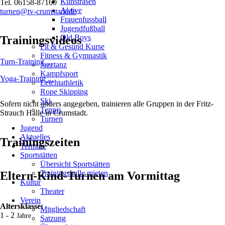
Kunstrasen
Tel. 06158-87160
Aktive
turnen@tv-crumstadt.de
Frauenfussball
Jugendfußball
Old Boys
Trainingsvideos
Fit & Gesund Kurse
Fitness & Gymnastik
Turn-Training ...
Jazztanz
Kampfsport
Yoga-Training ...
Leichtathletik
Rope Skipping
Ski
Sofern nicht anders angegeben, trainieren alle Gruppen in der Fritz-
Tennis
Strauch Halle in Crumstadt.
Turnen
Jugend
Aktuelles
Trainingszeiten
Termine
Sportstätten
Übersicht Sportstätten
Trainingshalle mieten
Eltern-Kind-Turnen am Vormittag
Kultur
Theater
Verein
Altersklasse:
Mitgliedschaft
1 - 2
Jahre
Satzung