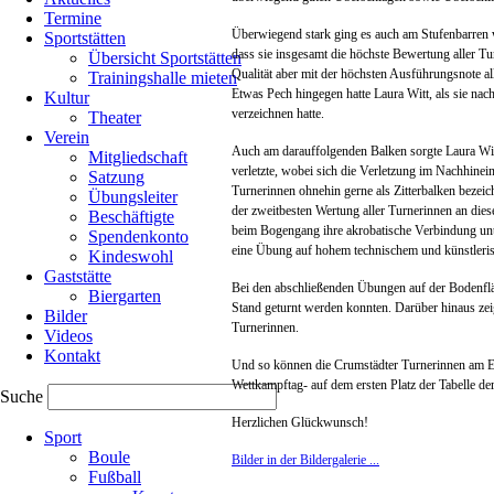
Termine
Überwiegend stark ging es auch am Stufenbarren w
Sportstätten
dass sie insgesamt die höchste Bewertung aller Tu
Übersicht Sportstätten
Qualität aber mit der höchsten Ausführungsnote al
Trainingshalle mieten
Etwas Pech hingegen hatte Laura Witt, als sie nac
Kultur
verzeichnen hatte.
Theater
Verein
Auch am darauffolgenden Balken sorgte Laura Witt
Mitgliedschaft
verletzte, wobei sich die Verletzung im Nachhinein
Satzung
Turnerinnen ohnehin gerne als Zitterbalken bezei
Übungsleiter
der zweitbesten Wertung aller Turnerinnen an die
Beschäftigte
beim Bogengang ihre akrobatische Verbindung unter
Spendenkonto
eine Übung auf hohem technischem und künstlerisc
Kindeswohl
Gaststätte
Bei den abschließenden Übungen auf der Bodenfläch
Biergarten
Stand geturnt werden konnten. Darüber hinaus zei
Bilder
Turnerinnen.
Videos
Kontakt
Und so können die Crumstädter Turnerinnen am Ende
Wettkampftag- auf dem ersten Platz der Tabelle de
Suche
Navigation
Herzlichen Glückwunsch!
Sport
überspringen
Boule
Bilder in der Bildergalerie ...
Fußball