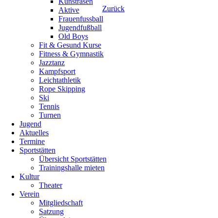
Kunstrasen
Zurück
Aktive
Frauenfussball
Jugendfußball
Old Boys
Fit & Gesund Kurse
Fitness & Gymnastik
Jazztanz
Kampfsport
Leichtathletik
Rope Skipping
Ski
Tennis
Turnen
Jugend
Aktuelles
Termine
Sportstätten
Übersicht Sportstätten
Trainingshalle mieten
Kultur
Theater
Verein
Mitgliedschaft
Satzung