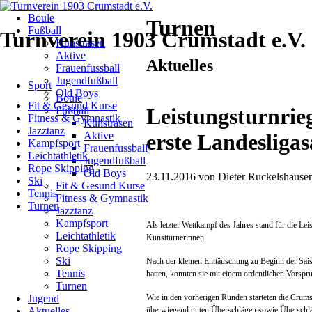
Navigation
Boule
überspringen
Turnen
Fußball
Turnverein 1903 Crumstadt e.V.
Kunstrasen
Aktive
Aktuelles
Frauenfussball
Navigation
Jugendfußball
Sport
überspringen
Old Boys
Boule
Fit & Gesund Kurse
Leistungsturnrie
Fußball
Fitness & Gymnastik
Kunstrasen
Jazztanz
Aktive
erste Landesligas
Kampfsport
Frauenfussball
Leichtathletik
Jugendfußball
Rope Skipping
Old Boys
23.11.2016
von
Dieter Ruckelshause
Ski
Fit & Gesund Kurse
Tennis
Fitness & Gymnastik
Turnen
Jazztanz
Kampfsport
Als letzter Wettkampf des Jahres stand für die Le
Leichtathletik
Kunstturnerinnen.
Rope Skipping
Ski
Nach der kleinen Enttäuschung zu Beginn der Saiso
Tennis
hatten, konnten sie mit einem ordentlichen Vorsp
Turnen
Wie in den vorherigen Runden starteten die Crums
Jugend
überwiegend guten Überschlägen sowie Überschlä
Aktuelles