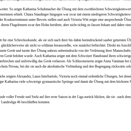
eiter. So zeigte Katharina Schuhmacher die Übung mit dem zweithöchsten Schwierigkeitswert 
rnerinnen erhielt. Chiara Staudinger hingegen war zwar mit einem niedrigeren Schwierigkeitswer
ler Konkurrentinnen unter Beweis stellen und auch Victoria Witt zeigte eine ansprechende Übun
h ihrem Flugelement zwar den Holm berührte, aber nicht richtig zu fassen bekam und daher ein
 für eine Schrecksekunde, als sie sich nach ihrer bis dahin beeindruckend sauber geturnten
 glücklicherweise als nicht so schlimm herausstellte, wie zunächst befürchtet. Direkt im Ansch
chnete Gerät und turnte ihre Übung nahezu unbeeindruckt von der Verletzung ihrer Mannschafts
sem Gerät belohnt wurde. Auch Katharina zeigte mit dem Schweizer Handstand ihren schwierig
brechen und unfreiwillig das Gerät verlassen. Als Schlussturnerin zeigte Anna Vaniman bei ih
hem Niveau, bei der sie auch die akrobatische Verbindung und den Bogengang rückwärts sehr 
e zeigten Alexandra, Laura Interbartolo, Victoria noch einmal ordentliche Übungen, bei denen
gte Katharina viele schwierige gymnastische Sprünge und damit die Übung mit dem höchsten Sc
 voller Freude und Stolz auf ihre erste Saison in der Liga zurück blicken, die sie –nach dem E
r Landesliga 4b beschließen konnten.