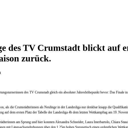
ge des TV Crumstadt blickt auf e
aison zurück.
n
istungsturnerinnen des TV Crumstadt gleich ein absoluter Jahreshöhepunkt bevor: Das Finale in
n, als die Crumstädterinnen als Neulinge in der Landesliga nur denkbar knapp die Qualifikatio
rung auf dem ersten Platz der Tabelle der Landesliga 4b dem letzten Wettkampftag am 19. Nove
tädterinnen am Sprung und hier konnten Alexandra Schneider, Laura Interbartolo, Chiara Sta
gen mit Längsachsendrehungen über den 1,25m hohen Sprungtisch einen ordentlichen Wettka