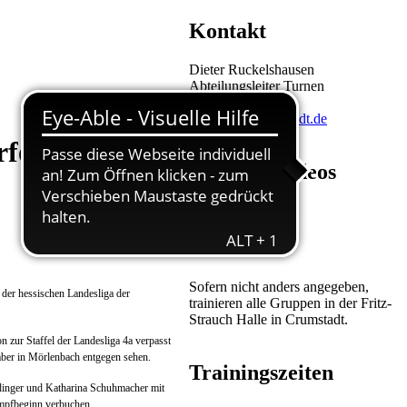
Kontakt
Dieter Ruckelshausen
Abteilungsleiter Turnen
Tel. 06158-87160
turnen@tv-crumstadt.de
rfolgreiche
Trainingsvideos
Turn-Training ...
Yoga-Training ...
Sofern nicht anders angegeben,
 der hessischen Landesliga der
trainieren alle Gruppen in der Fritz-
Strauch Halle in Crumstadt.
n zur Staffel der Landesliga 4a verpasst
mber in Mörlenbach entgegen sehen.
Trainingszeiten
udinger und Katharina Schuhmacher mit
mpfbeginn verbuchen.