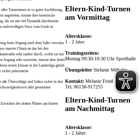
Eltern-Kind-Turnen
aller Turnerinnen in so guter Ausführung,
t angetreten, konnte ihre turnerische
am Vormittag
g, die sie mit viel Dynamik durchturnte.
en unfreiwilligen Sturz vom Gerät zu
Altersklasse:
1 - 2
Jahre
 Übung beim Abgang nach dem Salto vorwärts
luss musste Chiara an das bei den
Trainingszeiten:
kameradin sehr sauber durch, wofür sie mit
Montag 09:30-10:30 Uhr Sporthalle
en Angang sehr souverän, musste aber leider
rem ersten Einsatz in der Landesliga gleich
Übungsleiter
Stefanie Wilhelm
sicher präsentierte.
Kontakt:
Melanie Feistl
 alle Überschläge und Saltos sicher in den
Tel. 06158-917255
hwierigkeitswert aller gestarteten
Eltern-Kind-Turnen
rreichen des dritten Platzes am letzten
am Nachmittag
Altersklasse:
1 - 2 Jahre