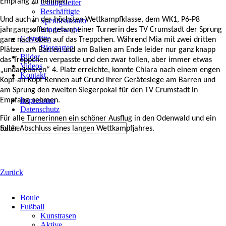
Empfang zu nehmen.
Übungsleiter
Beschäftigte
Und auch in der höchsten Wettkampfklasse, dem WK1, P6-P8
Spendenkonto
Kindeswohl
jahrgangsoffen, gelang einer Turnerin des TV Crumstadt der Sprung
Gaststätte
ganz nach oben auf das Treppchen. Während Mia mit zwei dritten
Biergarten
Plätzen am Barren und am Balken am Ende leider nur ganz knapp
Bilder
das Treppchen verpasste und den zwar tollen, aber immer etwas
Videos
„undankbaren“ 4. Platz erreichte, konnte Chiara nach einem engen
Kontakt
Kopf-an-Kopf Rennen auf Grund ihrer Gerätesiege am Barren und
am Sprung den zweiten Siegerpokal für den TV Crumstadt in
Navigation
Impressum
Empfang nehmen.
überspringen
Datenschutz
Für alle Turnerinnen ein schöner Ausflug in den Odenwald und ein
Suche
toller Abschluss eines langen Wettkampfjahres.
Zurück
Navigation
Boule
überspringen
Fußball
Kunstrasen
Aktive