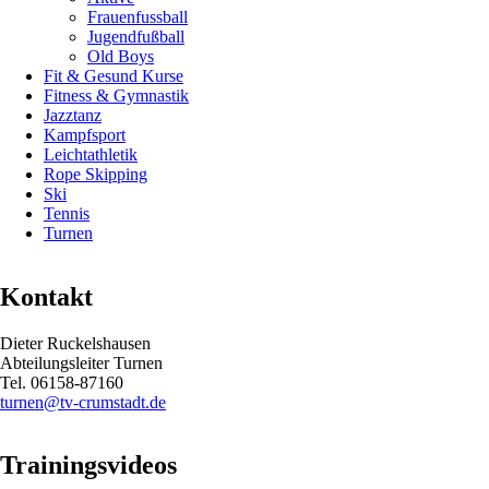
Frauenfussball
Jugendfußball
Old Boys
Fit & Gesund Kurse
Fitness & Gymnastik
Jazztanz
Kampfsport
Leichtathletik
Rope Skipping
Ski
Tennis
Turnen
Kontakt
Dieter Ruckelshausen
Abteilungsleiter Turnen
Tel. 06158-87160
turnen@tv-crumstadt.de
Trainingsvideos