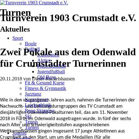
Turnen
Turnverein 1903 Crumstadt e.V.
Aktuelles
Navigation
Sport
überspringen
Boule
Zwei Pokale aus dem Odenwald
Fußball
Kunstrasen
Aktive
für Crumstädter Turnerinnen
Frauenfussball
Jugendfußball
Old Boys
20.11.2018
von
Dieter Ruckelshausen
Fit & Gesund Kurse
Fitness & Gymnastik
Jazztanz
Kampfsport
Wie in den vergangenen Jahren auch, nahmen die Turnerinnen der
Leichtathletik
Nachwuchs- und Leistungsturngruppen des TV Crumstadt am
Rope Skipping
diesjährligen Odenwald-Pokalturnen teil, das am 11. November
Ski
2018 in Fürth im Odenwald ausgetragen wurde. In fünf der sechs
Tennis
nach Alter und Schwierigkeitsstufen ausgeschriebenen
Turnen
Wettkampfklassen gingen insgesamt 17 junge Athletinnen aus
Jugend
Crumstadt an den Start, um um die Medaillen (für alle
Aktuelles