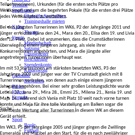
Teilnehmerinnen), Urkunden (für die ersten sechs Plätze pro
Termine
Sportstätten
Wettkampf) und um die begehrten Pokale (für die ersten drei Plätze
Übersicht Sportstätten
jedes Wettkampfes) zu wetteifern.
Trainingshalle mieten
Kultur
Bei den jüngsten Turnerinnen im WK6, P2 der Jahrgänge 2011 und
Theater
jünger erreichte Iljana den 24., Mara den 20., Elisa den 19. und Livia
Verein
den 12. Platz. Dabei ist anzumerken, dass die Crumstädterinnen
Mitgliedschaft
überwiegend einem jüngeren Jahrgang, als viele ihrer
Satzung
Konkurrentinnen angehörten, und Mara die jüngste aller
Übungsleiter
angetretenen Turnerinnen überhaupt war.
Beschäftigte
Spendenkonto
Im mit 53 Starterinnen am stärksten besetzten WK5, P3 der
Kindeswohl
Jahrgänge 2009 und jünger war der TV Crumstadt gleich mit 8
Gaststätte
Turnerinnen vertreten, von denen auch einige einem jüngeren
Biergarten
Bilder
Jahrgang angehören. Bei einer sehr großen Leistungsdichte wurde
Videos
Leticia 37., Jana 29., Mira 28., Emmi 25., Milena 21., Xenia 19. und
Kontakt
Maja 14., während sich Vania mit Platz 10 weit nach vorne turnen
konnte und Maja für ihre tolle Vorstellung am Balken sogar die
Suche
zweitbeste Wertung aller Turnerinnen in diesem WK an diesem
Navigation
Gerät erhielt.
Sport
überspringen
Boule
Im WK3, P5 der Jahrgänge 2005 und jünger gingen die Zwillinge
Fußball
Esmeralda und Maribel an den Start, für die es nach zweijähriger