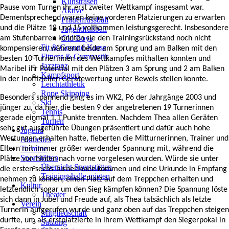
Kunstrasen
Pause vom Turnen ihr erst zweiter Wettkampf insgesamt war.
Aktive
Dementsprechend waren keine vorderen Platzierungen zu erwarten
Frauenfussball
und die Plätze 18 und 15 vollkommen leistungsgerecht. Insbesondere
Jugendfußball
Old Boys
am Stufenbarren konnten sie den Trainingsrückstand noch nicht
Fit & Gesund Kurse
kompensieren, während beide am Sprung und am Balken mit den
Fitness & Gymnastik
besten 10 Turnerinnen des Wettkampfes mithalten konnten und
Jazztanz
Maribel ihr Potential mit den Plätzen 3 am Sprung und 2 am Balken
Kampfsport
in der inoffiziellen Gerätewertung unter Beweis stellen konnte.
Leichtathletik
Rope Skipping
Besonders spannend ging es im WK2, P6 der Jahrgänge 2003 und
Ski
jünger zu, da hier die besten 9 der angetretenen 19 Turnerinnen
Tennis
gerade einmal 1,1 Punkte trennten. Nachdem Thea allen Geräten
Turnen
sehr gut ausgeführte Übungen präsentiert und dafür auch hohe
Jugend
Wertungen erhalten hatte, fieberten die Mitturnerinnen, Trainer und
Aktuelles
Termine
Eltern mit immer größer werdender Spannung mit, während die
Sportstätten
Plätze von hinten nach vorne vorgelesen wurden. Würde sie unter
Übersicht Sportstätten
die ersten sechs Turnerinnen kommen und eine Urkunde in Empfang
Trainingshalle mieten
nehmen zu können, einen Platz auf dem Treppchen erhalten und
Kultur
letztendlich sogar um den Sieg kämpfen können? Die Spannung löste
Theater
sich dann in Jubel und Freude auf, als Thea tatsächlich als letzte
Verein
Turnerin aufgerufen wurde und ganz oben auf das Treppchen steigen
Mitgliedschaft
durfte, um als erstplatzierte in ihrem Wettkampf den Siegerpokal in
Satzung