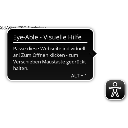
 Süd-West, FSG Leeheim /