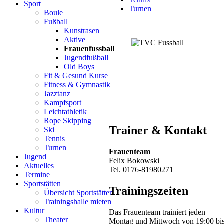
Sport
Turnen
Boule
Fußball
Kunstrasen
Aktive
Frauenfussball
Jugendfußball
Old Boys
Fit & Gesund Kurse
Fitness & Gymnastik
Jazztanz
Kampfsport
Leichtathletik
Rope Skipping
Trainer & Kontakt
Ski
Tennis
Turnen
Frauenteam
Jugend
Felix Bokowski
Aktuelles
Tel. 0176-81980271
Termine
Sportstätten
Trainingszeiten
Übersicht Sportstätten
Trainingshalle mieten
Kultur
Das Frauenteam trainiert jeden
Theater
Montag und Mittwoch von 19:00 bi