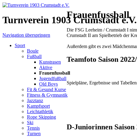
Frauenfussball
Turnverein 1903 Crumstadt e.V.
Die FSG Leeheim / Crumstadt I nim
Navigation überspringen
Crumstadt II am Spielbetrieb der Kr
Sport
Außerdem gibt es zwei Mädchenman
Boule
Fußball
Teamfoto Saison 2022
Kunstrasen
Aktive
Frauenfussball
Jugendfußball
Spielpläne, Ergebnisse und Tabellen
Old Boys
Fit & Gesund Kurse
Fitness & Gymnastik
Jazztanz
Kampfsport
Leichtathletik
Rope Skipping
Ski
D-Juniorinnen Saison
Tennis
Turnen