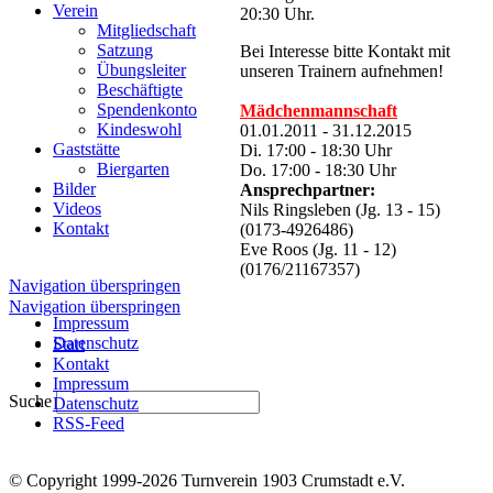
Verein
20:30 Uhr.
Mitgliedschaft
Satzung
Bei Interesse bitte Kontakt mit
Übungsleiter
unseren Trainern aufnehmen!
Beschäftigte
Spendenkonto
Mädchenmannschaft
Kindeswohl
01.01.2011 - 31.12.2015
Gaststätte
Di. 17:00 - 18:30 Uhr
Biergarten
Do. 17:00 - 18:30 Uhr
Bilder
Ansprechpartner:
Videos
Nils Ringsleben (Jg. 13 - 15)
Kontakt
(0173-4926486)
Eve Roos (Jg. 11 - 12)
(0176/21167357)
Navigation überspringen
Navigation überspringen
Impressum
Datenschutz
Start
Kontakt
Impressum
Suche
Datenschutz
RSS-Feed
© Copyright 1999-2026 Turnverein 1903 Crumstadt e.V.