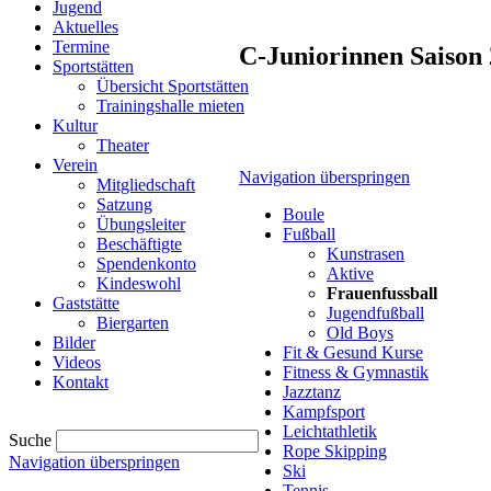
Jugend
Aktuelles
Termine
C-Juniorinnen Saison 
Sportstätten
Übersicht Sportstätten
Trainingshalle mieten
Kultur
Theater
Verein
Navigation überspringen
Mitgliedschaft
Satzung
Boule
Übungsleiter
Fußball
Beschäftigte
Kunstrasen
Spendenkonto
Aktive
Kindeswohl
Frauenfussball
Gaststätte
Jugendfußball
Biergarten
Old Boys
Bilder
Fit & Gesund Kurse
Videos
Fitness & Gymnastik
Kontakt
Jazztanz
Kampfsport
Leichtathletik
Suche
Rope Skipping
Navigation überspringen
Ski
Tennis