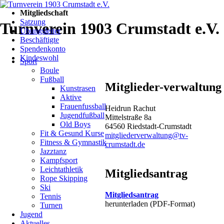
Navigation
Mitgliedschaft
überspringen
Wie
Satzung
Turnverein 1903 Crumstadt e.V.
werde
Übungsleiter
Beschäftigte
ich
Spendenkonto
Navigation
Mitglied
Kindeswohl
Sport
überspringen
im
Boule
Fußball
TV
Mitglieder-verwaltung
Kunstrasen
Crumstadt?
Aktive
Frauenfussball
Heidrun Rachut
Jugendfußball
Mittelstraße 8a
Einfach
Old Boys
64560 Riedstadt-Crumstadt
den
Fit & Gesund Kurse
mitgliederverwaltung@tv-
Mitgliedsantrag
Fitness & Gymnastik
crumstadt.de
(PDF-
Jazztanz
Format)
Kampfsport
ausdrucken,
Leichtathletik
Mitgliedsantrag
ausfüllen
Rope Skipping
Ski
und hier:
oder hier:
Mitgliedsantrag
Tennis
Turnverein 1903
Turnv
herunterladen (PDF-Format)
Turnen
Crumstadt e.V.
1903
Jugend
Mitgliederverwaltung
Crums
Aktuelles