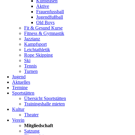
Kunstrasen
bei
Aktive
einem
Frauenfussball
der
Jugendfußball
Übungsleiter
Old Boys
abgeben
Fit & Gesund Kurse
Fitness & Gymnastik
oder
Jazztanz
per
Kampfsport
eMail
Leichtathletik
(Scan
Rope Skipping
mit
Ski
Unterschrift!)
Tennis
an
Turnen
mitgliederverwaltung@tv-
Jugend
crumstadt.de
Aktuelles
Termine
Sportstätten
Übersicht Sportstätten
Trainingshalle mieten
Was
Kultur
kostet
Theater
Verein
die
Mitgliedschaft
Mitgliedschaft?
Satzung