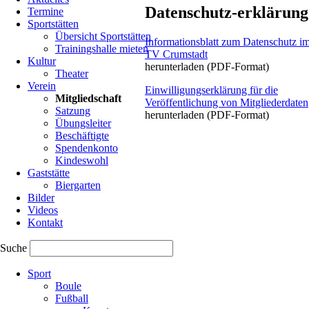
Heidrun Rachut
e.V.
Datenschutz-erklärung
Termine
Mittelstraße 8a
Darms
Sportstätten
64560 Riedstadt-
Str. 1
Übersicht Sportstätten
Informationsblatt zum Datenschutz i
Crumstadt
6456
Trainingshalle mieten
TV Crumstadt
Rieds
Kultur
herunterladen (PDF-Format)
Crums
Theater
Verein
Einwilligungserklärung für die
Mitgliedschaft
Veröffentlichung von Mitgliederdaten
Satzung
herunterladen (PDF-Format)
in
Übungsleiter
den
Beschäftigte
Briefkasten
Spendenkonto
stecken
Kindeswohl
Gaststätte
oder
Biergarten
an
Bilder
eine
Videos
der
Kontakt
beiden
Adressen
Suche
per
Navigation
Post
Sport
überspringen
schicken
Boule
Fußball
oder