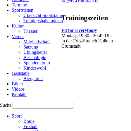
ski@tv-crumstadt.de
Termine
Skifreunde,
Sportstätten
die
Übersicht Sportstätten
Trainingszeiten
Skisaison
Trainingshalle mieten
2026/2027
Kultur
Fit for Everybody
steht
Theater
Montags 19:30 - 20.45 Uhr
vor
Verein
in der Fritz-Strauch Halle in
der
Mitgliedschaft
Crumstadt.
Tür.
Satzung
In
Übungsleiter
diesem
Beschäftigte
Jahr
Spendenkonto
bietet
Kindeswohl
die
Gaststätte
Ski-
Biergarten
Abteilung
Bilder
wieder
Videos
drei
Kontakt
Fahrten
an.
Suche
Wir
Navigation
freuen
Sport
überspringen
uns
Boule
auf
Fußball
Eure