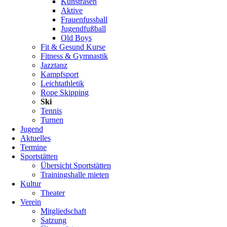
Kunstrasen
Teilnahme!
Aktive
Frauenfussball
Eröffnungsfahrt
Jugendfußball
Kühtai:
Old Boys
12.12.26
Fit & Gesund Kurse
-
Fitness & Gymnastik
15.12.26
Jazztanz
(Anmeldungen
Kampfsport
ab
Leichtathletik
30.
Rope Skipping
August
Ski
2026
Tennis
-
Turnen
18
Jugend
Uhr)
Aktuelles
Termine
Jugendskifreizeit
Sportstätten
Fügen:
Übersicht Sportstätten
20.03.27
Trainingshalle mieten
-
Kultur
26.03.27
Theater
(Anmeldungen
Verein
ab
Mitgliedschaft
30.
Satzung