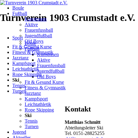
Navigation
Boule
überspringen
Ski
Fußball
Turnverein 1903 Crumstadt e.V.
Kunstrasen
Aktive
Skifahrten
Frauenfussball
Navigation
-
Jugendfußball
Sport
überspringen
Anmeldeformulare
Old Boys
Boule
-
Fit & Gesund Kurse
Fußball
Reisesatzung
Fitness & Gymnastik
Kunstrasen
-
Jazztanz
Aktive
Bankverbindung
Kampfsport
Frauenfussball
Leichtathletik
Jugendfußball
Rope Skipping
Old Boys
Skifahrten
Ski
Fit & Gesund Kurse
Tennis
2026
Fitness & Gymnastik
Turnen
Jazztanz
/
Kampfsport
2027
Leichtathletik
Kontakt
Rope Skipping
Ski
Tennis
Matthias Schmitt
Turnen
Abteilungsleiter Ski
Jugend
Tel. 0151-28825255
Aktuelles
Liebe