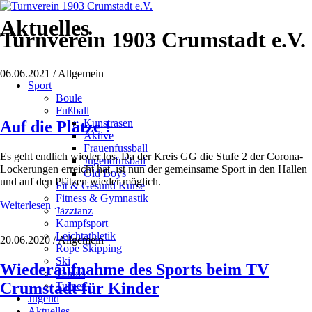
Aktuelles
Turnverein 1903 Crumstadt e.V.
Navigation
06.06.2021
/
Allgemein
Sport
überspringen
Boule
Fußball
Kunstrasen
Auf die Plätze !
Aktive
Frauenfussball
Es geht endlich wieder los. Da der Kreis GG die Stufe 2 der Corona-
Jugendfußball
Lockerungen erreicht hat, ist nun der gemeinsame Sport in den Hallen
Old Boys
und auf den Plätzen wieder möglich.
Fit & Gesund Kurse
Fitness & Gymnastik
Auf
Weiterlesen …
Jazztanz
die
Kampfsport
Plätze
Leichtathletik
20.06.2020
/
Allgemein
!
Rope Skipping
Ski
Wiederaufnahme des Sports beim TV
Tennis
Crumstadt für Kinder
Turnen
Jugend
Aktuelles