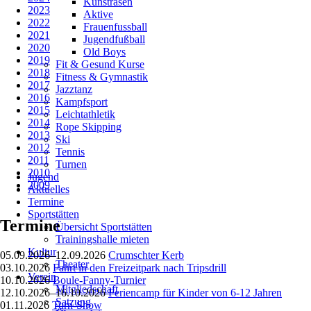
Kunstrasen
2023
Aktive
2022
Frauenfussball
2021
Jugendfußball
2020
Old Boys
2019
Fit & Gesund Kurse
2018
Fitness & Gymnastik
2017
Jazztanz
2016
Kampfsport
2015
Leichtathletik
2014
Rope Skipping
2013
Ski
2012
Tennis
2011
Turnen
2010
Jugend
2009
Aktuelles
Termine
Sportstätten
Termine
Übersicht Sportstätten
Trainingshalle mieten
Kultur
05.09.2026–12.09.2026
Crumschter Kerb
Theater
03.10.2026
Fahrt in den Freizeitpark nach Tripsdrill
Verein
10.10.2026
Boule-Fanny-Turnier
Mitgliedschaft
12.10.2026–16.10.2026
Feriencamp für Kinder von 6-12 Jahren
Satzung
01.11.2026
Turn-Show