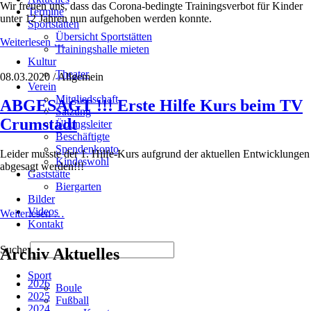
Wir freuen uns, dass das Corona-bedingte Trainingsverbot für Kinder
Termine
unter 12 Jahren nun aufgehoben werden konnte.
Sportstätten
Übersicht Sportstätten
Wiederaufnahme
Weiterlesen …
Trainingshalle mieten
des
Kultur
Sports
Theater
08.03.2020
/
Allgemein
beim
Verein
TV
Mitgliedschaft
ABGESAGT !!! Erste Hilfe Kurs beim TV
Crumstadt
Satzung
für
Crumstadt
Übungsleiter
Kinder
Beschäftigte
Spendenkonto
Leider musste der 1. Hilfe-Kurs aufgrund der aktuellen Entwicklungen
Kindeswohl
abgesagt werden!!!
Gaststätte
Biergarten
Bilder
Videos
ABGESAGT
Weiterlesen …
Kontakt
!!!
Erste
Suche
Hilfe
Archiv Aktuelles
Kurs
Navigation
Sport
beim
überspringen
2026
Boule
TV
2025
Fußball
Crumstadt
2024