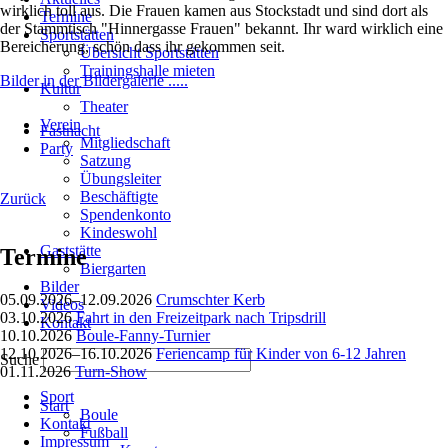
wirklich toll aus. Die Frauen kamen aus Stockstadt und sind dort als
Termine
der Stammtisch "Hinnergasse Frauen" bekannt. Ihr ward wirklich eine
Sportstätten
Bereicherung, schön dass ihr gekommen seit.
Übersicht Sportstätten
Trainingshalle mieten
Bilder in der Bildergalerie .....
Kultur
Theater
Verein
Fastnacht
Mitgliedschaft
Party
Satzung
Übungsleiter
Beschäftigte
Zurück
Spendenkonto
Kindeswohl
Gaststätte
Termine
Biergarten
Bilder
05.09.2026–12.09.2026
Crumschter Kerb
Videos
03.10.2026
Fahrt in den Freizeitpark nach Tripsdrill
Kontakt
10.10.2026
Boule-Fanny-Turnier
12.10.2026–16.10.2026
Feriencamp für Kinder von 6-12 Jahren
Suche
01.11.2026
Turn-Show
Navigation
Navigation
Sport
überspringen
Start
überspringen
Boule
Kontakt
Fußball
Impressum