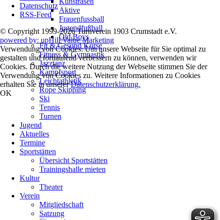
Kunstrasen
Datenschutz
Aktive
RSS-Feed
Frauenfussball
Jugendfußball
© Copyright 1999-2026 Turnverein 1903 Crumstadt e.V.
Old Boys
powered by: upHill Value Marketing
Fit & Gesund Kurse
Verwendung von Cookies: Um unsere Webseite für Sie optimal zu
Fitness & Gymnastik
gestalten und fortlaufend verbessern zu können, verwenden wir
Jazztanz
Cookies. Durch die weitere Nutzung der Webseite stimmen Sie der
Kampfsport
Verwendung von Cookies zu. Weitere Informationen zu Cookies
Leichtathletik
erhalten Sie in unserer
Datenschutzerklärung.
Rope Skipping
OK
Ski
Tennis
Turnen
Jugend
Aktuelles
Termine
Sportstätten
Übersicht Sportstätten
Trainingshalle mieten
Kultur
Theater
Verein
Mitgliedschaft
Satzung