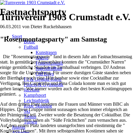
Fastnachtsparty
Turnverein 1903 Crumstadt e.V.
06.03.2011
von
Dieter Ruckelshausen
Navigation
Sport
überspringen
"Rosenmontagsparty" am Samstag
Boule
Fußball
Kunstrasen
Die "Rosenmontagsparty" fand in diesem Jahr am Fastnachtssamstag
Aktive
statt. In gemütlicher Atmosphäre konnten die "Crumstädter Narren"
Frauenfussball
einige gemütliche Stunden im Turnhallsaal verbringen. DJ Andreas
Jugendfußball
sorgte für die Unterhaltung. Für unsere durstigen Gäste standen neben
Old Boys
der Biertheke noch eine Hütchenbar sowie eine Cocktailbar zur
Fit & Gesund Kurse
Verfügung. Bei Caipirinha und Pina Colada konnte man es sich gut
Fitness & Gymnastik
gehen lassen. Wie immer wurden auch die drei besten Kostümgruppen
Jazztanz
prämiert.
Kampfsport
Leichtathletik
Auf dem dritten Platz landeten die Frauen und Männer vom BBC als
Rope Skipping
Hippies. Diese Gruppe nimmt sozusagen schon immer efolgreich an
Ski
der Prämierung teil. Zweiter wurde die Besatzung der Coktailbar. Die
Tennis
Volleyballdamen sahen als "Süße Früchtchen" zum vernaschen aus.
Turnen
Auf dem ersten Platz landeten unangefochten und einstimmig die "
Jugend
Kopflosen Damen". Mit ihren selbstgenähten Kostümen sahen sie
Aktuelles