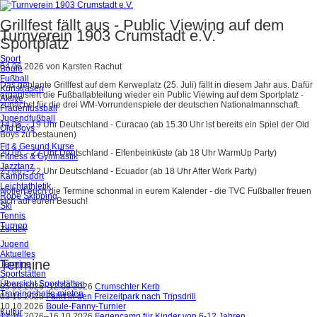
Grillfest fällt aus - Public Viewing auf dem
Turnverein 1903 Crumstadt e.V.
Sportplatz
Sport
04.06.2026
von
Karsten Rachut
Boule
Fußball
Das geplante Grillfest auf dem Kerweplatz (25. Juli) fällt in diesem Jahr aus. Dafür
Kunstrasen
organisiert die Fußballabteilung wieder ein Public Viewing auf dem Sportplatz -
Aktive
zunächst für die drei WM-Vorrundenspiele der deutschen Nationalmannschaft.
Frauenfussball
Jugendfußball
14.06. - 19 Uhr Deutschland - Curacao (ab 15.30 Uhr ist bereits ein Spiel der Old
Old Boys
Boys zu bestaunen)
Fit & Gesund Kurse
20.06. - 22 Uhr Deutschland - Elfenbeinküste (ab 18 Uhr WarmUp Party)
Fitness & Gymnastik
Jazztanz
25.06. - 22 Uhr Deutschland - Ecuador (ab 18 Uhr After Work Party)
Kampfsport
Leichtathletik
Notiert euch die Termine schonmal in eurem Kalender - die TVC Fußballer freuen
Rope Skipping
sich auf euren Besuch!
Ski
Tennis
Turnen
Zurück
Jugend
Aktuelles
Termine
Termine
Sportstätten
Übersicht Sportstätten
05.09.2026–12.09.2026
Crumschter Kerb
Trainingshalle mieten
03.10.2026
Fahrt in den Freizeitpark nach Tripsdrill
10.10.2026
Boule-Fanny-Turnier
Kultur
12.10.2026–16.10.2026
Feriencamp für Kinder von 6-12 Jahren