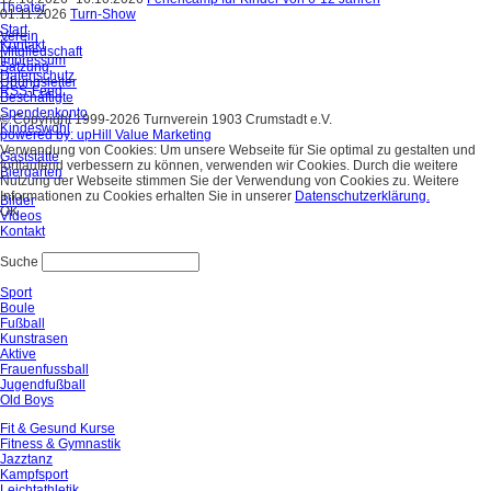
Theater
01.11.2026
Turn-Show
Start
Verein
Kontakt
Mitgliedschaft
Impressum
Satzung
Datenschutz
Übungsleiter
RSS-Feed
Beschäftigte
Spendenkonto
© Copyright 1999-2026 Turnverein 1903 Crumstadt e.V.
Kindeswohl
powered by: upHill Value Marketing
Verwendung von Cookies: Um unsere Webseite für Sie optimal zu gestalten und
Gaststätte
fortlaufend verbessern zu können, verwenden wir Cookies. Durch die weitere
Biergarten
Nutzung der Webseite stimmen Sie der Verwendung von Cookies zu. Weitere
Informationen zu Cookies erhalten Sie in unserer
Datenschutzerklärung.
Bilder
OK
Videos
Kontakt
Suche
Sport
Boule
Fußball
Kunstrasen
Aktive
Frauenfussball
Jugendfußball
Old Boys
Fit & Gesund Kurse
Fitness & Gymnastik
Jazztanz
Kampfsport
Leichtathletik