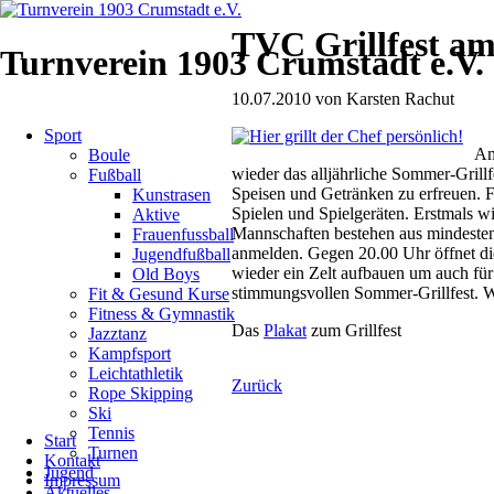
TVC Grillfest am 
Turnverein 1903 Crumstadt e.V.
10.07.2010
von
Karsten Rachut
Navigation
Sport
überspringen
Am
Boule
wieder das alljährliche Sommer-Grillf
Fußball
Speisen und Getränken zu erfreuen. F
Kunstrasen
Spielen und Spielgeräten. Erstmals wi
Aktive
Mannschaften bestehen aus mindestens
Frauenfussball
anmelden. Gegen 20.00 Uhr öffnet di
Jugendfußball
wieder ein Zelt aufbauen um auch für
Old Boys
stimmungsvollen Sommer-Grillfest. W
Fit & Gesund Kurse
Fitness & Gymnastik
Das
Plakat
zum Grillfest
Jazztanz
Kampfsport
Leichtathletik
Zurück
Rope Skipping
Ski
Navigation
Tennis
Start
überspringen
Turnen
Kontakt
Jugend
Impressum
Aktuelles