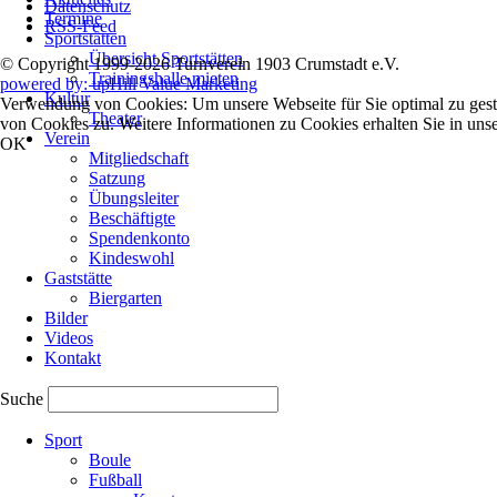
Datenschutz
Termine
RSS-Feed
Sportstätten
Übersicht Sportstätten
© Copyright 1999-2026 Turnverein 1903 Crumstadt e.V.
Trainingshalle mieten
powered by: upHill Value Marketing
Kultur
Verwendung von Cookies: Um unsere Webseite für Sie optimal zu gest
Theater
von Cookies zu. Weitere Informationen zu Cookies erhalten Sie in uns
Verein
OK
Mitgliedschaft
Satzung
Übungsleiter
Beschäftigte
Spendenkonto
Kindeswohl
Gaststätte
Biergarten
Bilder
Videos
Kontakt
Suche
Navigation
Sport
überspringen
Boule
Fußball