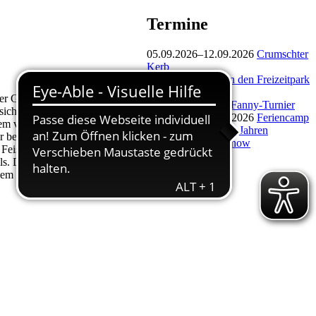
Termine
05.09.2026–12.09.2026
Crumschter
Kerb
03.10.2026
Fahrt in den Freizeitpark
nach Tripsdrill
r Gaststätte „Zur Turnhalle“
10.10.2026
Boule-Fanny-Turnier
 sich an einer breiten Auswahl an
12.10.2026–16.10.2026
Feriencamp
em vielfältigen Angebot an
für Kinder von 6-12 Jahren
er beginnt ab 17.30 Uhr. Die
01.11.2026
Turn-Show
 Feistl (Tel. 06158-917255)
ils. Der Turnverein wird zudem
inem gemütlichen,