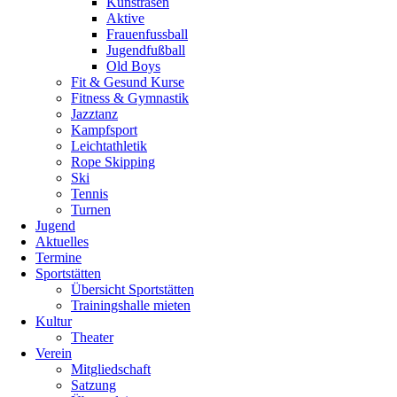
Kunstrasen
Aktive
Frauenfussball
Jugendfußball
Old Boys
Fit & Gesund Kurse
Fitness & Gymnastik
Jazztanz
Kampfsport
Leichtathletik
Rope Skipping
Ski
Tennis
Turnen
Jugend
Aktuelles
Termine
Sportstätten
Übersicht Sportstätten
Trainingshalle mieten
Kultur
Theater
Verein
Mitgliedschaft
Satzung