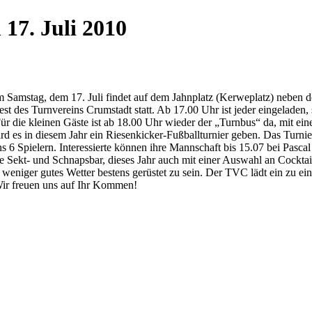
17. Juli 2010
 Samstag, dem 17. Juli findet auf dem Jahnplatz (Kerweplatz) neben de
est des Turnvereins Crumstadt statt. Ab 17.00 Uhr ist jeder eingeladen,
ür die kleinen Gäste ist ab 18.00 Uhr wieder der „Turnbus“ da, mit ein
rd es in diesem Jahr ein Riesenkicker-Fußballturnier geben. Das Turni
 6 Spielern. Interessierte können ihre Mannschaft bis 15.07 bei Pascal
e Sekt- und Schnapsbar, dieses Jahr auch mit einer Auswahl an Cockta
 weniger gutes Wetter bestens gerüstet zu sein. Der TVC lädt ein zu e
ir freuen uns auf Ihr Kommen!