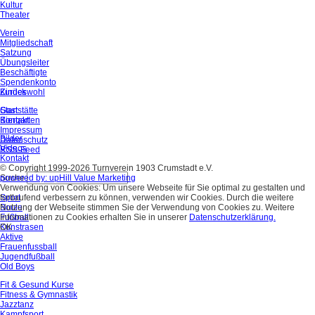
Kultur
Theater
Verein
Mitgliedschaft
Satzung
Übungsleiter
Beschäftigte
Spendenkonto
Kindeswohl
Zurück
Gaststätte
Start
Biergarten
Kontakt
Impressum
Bilder
Datenschutz
Videos
RSS-Feed
Kontakt
© Copyright 1999-2026 Turnverein 1903 Crumstadt e.V.
Suche
powered by: upHill Value Marketing
Verwendung von Cookies: Um unsere Webseite für Sie optimal zu gestalten und
Sport
fortlaufend verbessern zu können, verwenden wir Cookies. Durch die weitere
Boule
Nutzung der Webseite stimmen Sie der Verwendung von Cookies zu. Weitere
Fußball
Informationen zu Cookies erhalten Sie in unserer
Datenschutzerklärung.
Kunstrasen
OK
Aktive
Frauenfussball
Jugendfußball
Old Boys
Fit & Gesund Kurse
Fitness & Gymnastik
Jazztanz
Kampfsport