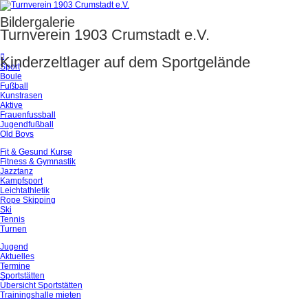
Bildergalerie
Turnverein 1903 Crumstadt e.V.
Kinderzeltlager auf dem Sportgelände
Sport
Boule
Fußball
Kunstrasen
Aktive
Frauenfussball
Jugendfußball
Old Boys
Fit & Gesund Kurse
Fitness & Gymnastik
Jazztanz
Kampfsport
Leichtathletik
Rope Skipping
Ski
Tennis
Turnen
Jugend
Aktuelles
Termine
Sportstätten
Übersicht Sportstätten
Trainingshalle mieten