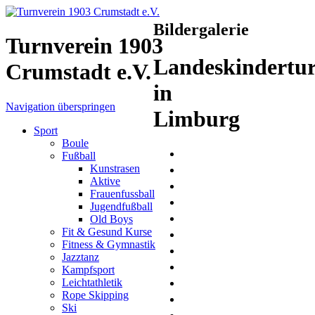
Bildergalerie
Turnverein 1903
Landeskindertur
Crumstadt e.V.
in
Navigation überspringen
Limburg
Sport
Boule
Fußball
Kunstrasen
Aktive
Frauenfussball
Jugendfußball
Old Boys
Fit & Gesund Kurse
Fitness & Gymnastik
Jazztanz
Kampfsport
Leichtathletik
Rope Skipping
Ski