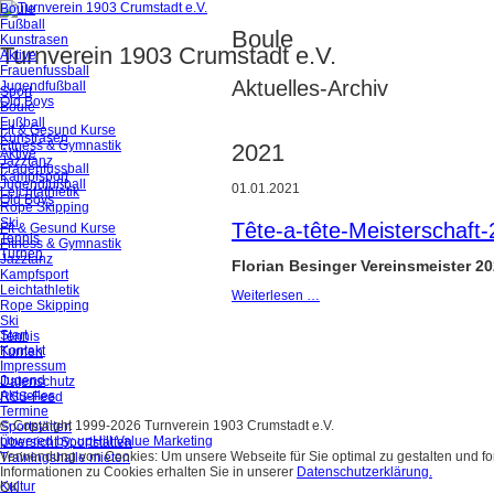
Boule
Fußball
Boule
Kunstrasen
Turnverein 1903 Crumstadt e.V.
Aktive
Frauenfussball
Aktuelles-Archiv
Jugendfußball
Sport
Old Boys
Boule
Fußball
Fit & Gesund Kurse
Kunstrasen
Fitness & Gymnastik
2021
Aktive
Jazztanz
Frauenfussball
Kampfsport
Jugendfußball
01.01.2021
Leichtathletik
Old Boys
Rope Skipping
Ski
Tête-a-tête-Meisterschaft
Fit & Gesund Kurse
Tennis
Fitness & Gymnastik
Turnen
Jazztanz
Florian Besinger Vereinsmeister 20
Kampfsport
Leichtathletik
Weiterlesen …
Rope Skipping
Ski
Start
Tennis
Kontakt
Turnen
Impressum
Jugend
Datenschutz
Aktuelles
RSS-Feed
Termine
© Copyright 1999-2026 Turnverein 1903 Crumstadt e.V.
Sportstätten
powered by: upHill Value Marketing
Übersicht Sportstätten
Verwendung von Cookies: Um unsere Webseite für Sie optimal zu gestalten und f
Trainingshalle mieten
Informationen zu Cookies erhalten Sie in unserer
Datenschutzerklärung.
Kultur
OK