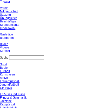
Theater
Verein
Mitgliedschaft
Satzung
Übungsleiter
Beschäftigte
Spendenkonto
Kindeswohl
Gaststätte
Biergarten
Bilder
Videos
Kontakt
Suche
Sport
Boule
Fußball
Kunstrasen
Aktive
Frauenfussball
Jugendfußball
Old Boys
Fit & Gesund Kurse
Fitness & Gymnastik
Jazztanz
Kampfsport
Leichtathletik