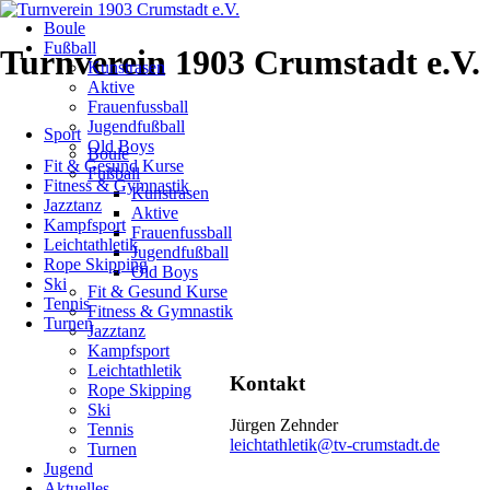
Navigation
Boule
überspringen
Leichtathletik
Fußball
Turnverein 1903 Crumstadt e.V.
Kunstrasen
Aktive
Aktuelles
Frauenfussball
Navigation
Jugendfußball
Sport
überspringen
Old Boys
Boule
Fit & Gesund Kurse
5
Fußball
Fitness & Gymnastik
Kunstrasen
Jazztanz
Aktive
Athleten
Kampfsport
Frauenfussball
Leichtathletik
Jugendfußball
von
Rope Skipping
Old Boys
Ski
Fit & Gesund Kurse
LG
Tennis
Fitness & Gymnastik
Turnen
Jazztanz
BEC
Kampfsport
Leichtathletik
beim
Kontakt
Rope Skipping
Ski
HLV-
Jürgen Zehnder
Tennis
leichtathletik@tv-crumstadt.de
Turnen
Kreise-
Jugend
Aktuelles