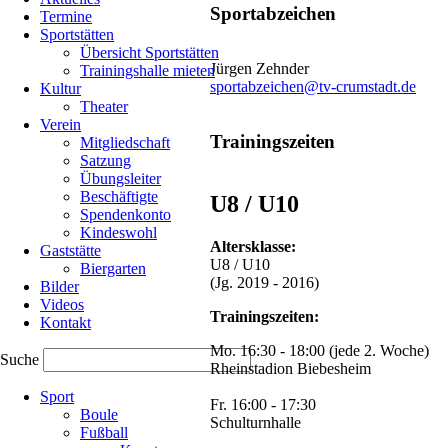
Vergleich
Sportabzeichen
Termine
Sportstätten
2022
Übersicht Sportstätten
Jürgen Zehnder
Trainingshalle mieten
dabei
sportabzeichen@tv-crumstadt.de
Kultur
Theater
Verein
04.10.2022
Trainingszeiten
Mitgliedschaft
von
Satzung
Dieter
Übungsleiter
Ruckelshausen
Beschäftigte
U8 / U10
Spendenkonto
Kindeswohl
Zum
Altersklasse:
Gaststätte
Ende
U8 / U10
Biergarten
der
(Jg. 2019 - 2016)
Bilder
Wettkampfsaison
Videos
findet
Trainingszeiten:
Kontakt
alljährlich
der
Mo. 16:30 - 18:00 (jede 2. Woche)
Suche
Kreise-
Rheinstadion Biebesheim
Navigation
Vergleich-
Sport
überspringen
Wettkampf
Fr. 16:00 - 17:30
Boule
in
Schulturnhalle
Fußball
Bruchköbel