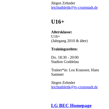
Jürgen Zehnder
(Weitsprung,
leichtathletik@tv-crumstadt.de
800
m,
75
U16+
m
und
Staffel)
Altersklasse:
und
U16+
Etienne
(Jahrgang 2010 & älter)
(800
m)
Trainingszeiten:
unterstützt
wurde.
Do. 18:30 - 20:00
Helena
Stadion Goddelau
(Hochsprung,
Speerwurf,
Trainer*in: Lea Krausser, Hans
Weitsprung
Sammet
und
Staffel)
Jürgen Zehnder
und
leichtathletik@tv-crumstadt.de
Lara
(Hochsprung)
gingen
im
LG BEC Homepage
Team