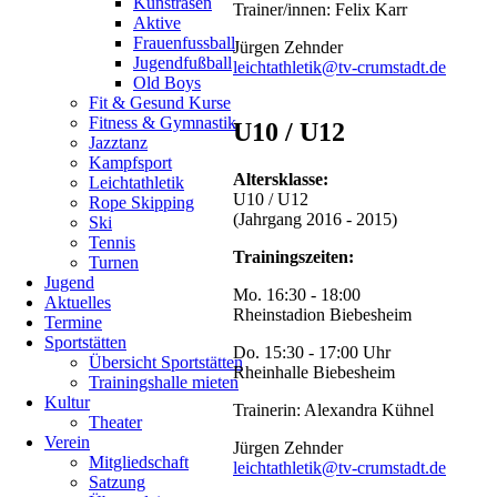
Kunstrasen
Trainer/innen: Felix Karr
statt,
Aktive
bei
Frauenfussball
Jürgen Zehnder
dem
Jugendfußball
leichtathletik@tv-crumstadt.de
alle
Old Boys
hessischen
Fit & Gesund Kurse
Kreisverbände
Fitness & Gymnastik
U10 / U12
mit
Jazztanz
ihren
Kampfsport
jeweils
Altersklasse:
Leichtathletik
besten
U10 / U12
Rope Skipping
Athleten
(Jahrgang 2016 - 2015)
Ski
gegeneinander
Tennis
antreten.
Trainingszeiten:
Turnen
Für
Jugend
die
Mo. 16:30 - 18:00
Aktuelles
LG
Rheinstadion Biebesheim
Termine
BEC
Sportstätten
waren
Do. 15:30 - 17:00 Uhr
Übersicht Sportstätten
dabei
Rheinhalle Biebesheim
Trainingshalle mieten
mit
Kultur
Trainerin: Alexandra Kühnel
Helena
Theater
Junker,
Verein
Jürgen Zehnder
Lukas
Mitgliedschaft
leichtathletik@tv-crumstadt.de
Filsinger,
Satzung
Etienne