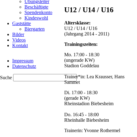
Übungsleiter
Meichsner,
Beschäftigte
U12 / U14 / U16
Lara
Spendenkonto
Ast
Kindeswohl
und
Altersklasse:
Gaststätte
Pascal
U12 / U14 / U16
Biergarten
Junker
(Jahrgang 2014 - 2011)
Bilder
gleich
Videos
fünf
Trainingszeiten:
Kontakt
Athleten
im
Mo. 17:00 - 18:30
Navigation
Aufgebot.
(ungerade KW)
Impressum
überspringen
Der
Stadion Goddelau
Datenschutz
Sprung
auf
Trainer*in: Lea Krausser, Hans
Suche
das
Sammet
Podest
gelang
Di. 17:00 - 18:30
dabei
(gerade KW)
dem
Rheinstadion Biebesheim
Team
der
Do. 16:45 - 18:00
mU14,
Rheinhalle Biebesheim
welches
von
Trainerin: Yvonne Rothermel
Lukas