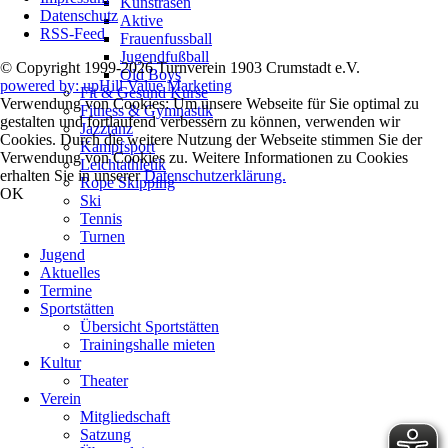
Kunstrasen
Datenschutz
Aktive
RSS-Feed
Frauenfussball
Jugendfußball
© Copyright 1999-2026 Turnverein 1903 Crumstadt e.V.
Old Boys
powered by: upHill Value Marketing
Fit & Gesund Kurse
Verwendung von Cookies: Um unsere Webseite für Sie optimal zu
Fitness & Gymnastik
gestalten und fortlaufend verbessern zu können, verwenden wir
Jazztanz
Cookies. Durch die weitere Nutzung der Webseite stimmen Sie der
Kampfsport
Verwendung von Cookies zu. Weitere Informationen zu Cookies
Leichtathletik
erhalten Sie in unserer
Datenschutzerklärung.
Rope Skipping
OK
Ski
Tennis
Turnen
Jugend
Aktuelles
Termine
Sportstätten
Übersicht Sportstätten
Trainingshalle mieten
Kultur
Theater
Verein
Mitgliedschaft
Satzung