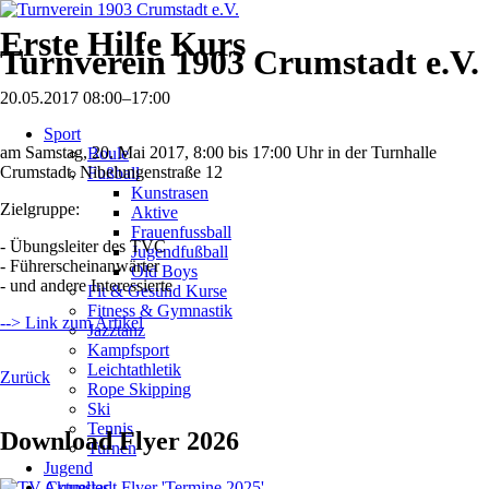
Erste Hilfe Kurs
Turnverein 1903 Crumstadt e.V.
20.05.2017 08:00–17:00
Navigation
Sport
überspringen
am Samstag, 20. Mai 2017, 8:00 bis 17:00 Uhr in der Turnhalle
Boule
Crumstadt, Nibelungenstraße 12
Fußball
Kunstrasen
Zielgruppe:
Aktive
Frauenfussball
- Übungsleiter des TVC
Jugendfußball
- Führerscheinanwärter
Old Boys
- und andere Interessierte
Fit & Gesund Kurse
Fitness & Gymnastik
--> Link zum Artikel
Jazztanz
Kampfsport
Leichtathletik
Zurück
Rope Skipping
Ski
Tennis
Download Flyer 2026
Turnen
Jugend
Aktuelles