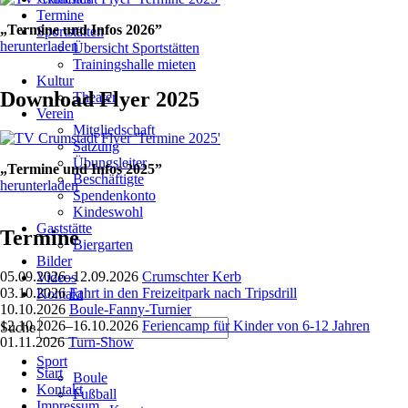
Termine
„Termine und Infos 2026”
Sportstätten
herunterladen
Übersicht Sportstätten
Trainingshalle mieten
Kultur
Download Flyer 2025
Theater
Verein
Mitgliedschaft
Satzung
Übungsleiter
„Termine und Infos 2025”
Beschäftigte
herunterladen
Spendenkonto
Kindeswohl
Gaststätte
Termine
Biergarten
Bilder
05.09.2026–12.09.2026
Crumschter Kerb
Videos
03.10.2026
Fahrt in den Freizeitpark nach Tripsdrill
Kontakt
10.10.2026
Boule-Fanny-Turnier
12.10.2026–16.10.2026
Feriencamp für Kinder von 6-12 Jahren
Suche
01.11.2026
Turn-Show
Navigation
Navigation
Sport
überspringen
Start
überspringen
Boule
Kontakt
Fußball
Impressum