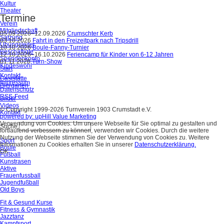
Kultur
Theater
Termine
Verein
Mitgliedschaft
05.09.2026–12.09.2026
Crumschter Kerb
Satzung
03.10.2026
Fahrt in den Freizeitpark nach Tripsdrill
Übungsleiter
10.10.2026
Boule-Fanny-Turnier
Beschäftigte
12.10.2026–16.10.2026
Feriencamp für Kinder von 6-12 Jahren
Spendenkonto
01.11.2026
Turn-Show
Kindeswohl
Start
Kontakt
Gaststätte
Impressum
Biergarten
Datenschutz
RSS-Feed
Bilder
Videos
© Copyright 1999-2026 Turnverein 1903 Crumstadt e.V.
Kontakt
powered by: upHill Value Marketing
Verwendung von Cookies: Um unsere Webseite für Sie optimal zu gestalten und
Suche
fortlaufend verbessern zu können, verwenden wir Cookies. Durch die weitere
Nutzung der Webseite stimmen Sie der Verwendung von Cookies zu. Weitere
Sport
Informationen zu Cookies erhalten Sie in unserer
Datenschutzerklärung.
Boule
OK
Fußball
Kunstrasen
Aktive
Frauenfussball
Jugendfußball
Old Boys
Fit & Gesund Kurse
Fitness & Gymnastik
Jazztanz
Kampfsport