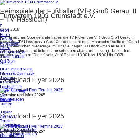
Heimspiele der Fußballer (VfR Groß Gerau III
Turnverein 1903 Crumstadt e.V.
+ TV Hassloch)
22.04.2018
Sport
Boule
Auf heimischen Sportgelände haben die TV Kicker den VfR Groß Groß Gerau III
Fußball
sowie den TV Hassloch zu Gast. Gerade unsere erste Mannschaft sollte auf Grund
Kunstrasen
der empfindlichen Niederlage im Hinspiel gegen Hassloch - man reise als
Aktive
Tabellenerster an und lieferte eine sehr überschaubare Leistung - besonders
Frauenfussball
motiviert auf einen "Dreier" sein. Anpfiff ist um 13:00 bzw. 15:00 Uhr COZ!
Jugendfußball
Old Boys
Zurück
Fit & Gesund Kurse
Fitness & Gymnastik
Jazztanz
Download Flyer 2026
Kampfsport
Leichtathletik
Rope Skipping
„Termine und Infos 2026”
Ski
herunterladen
Tennis
Turnen
Jugend
Download Flyer 2025
Aktuelles
Termine
Sportstätten
Übersicht Sportstätten
„Termine und Infos 2025”
Trainingshalle mieten
herunterladen