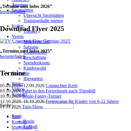
Termine
„Termine und Infos 2026”
Sportstätten
herunterladen
Übersicht Sportstätten
Trainingshalle mieten
Kultur
Download Flyer 2025
Theater
Verein
Mitgliedschaft
Satzung
„Termine und Infos 2025”
Übungsleiter
herunterladen
Beschäftigte
Spendenkonto
Kindeswohl
Termine
Gaststätte
Biergarten
Bilder
05.09.2026–12.09.2026
Crumschter Kerb
Videos
03.10.2026
Fahrt in den Freizeitpark nach Tripsdrill
Kontakt
10.10.2026
Boule-Fanny-Turnier
12.10.2026–16.10.2026
Feriencamp für Kinder von 6-12 Jahren
Suche
01.11.2026
Turn-Show
Navigation
Navigation
Sport
überspringen
Start
überspringen
Boule
Kontakt
Fußball
Impressum