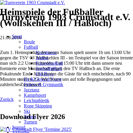
Heimspiele der Fußballer
Turnverein 1903 Crumstadt e.V.
(Wolfskehlen III / Haßloch)
Navigation
Sport
überspringen
21.08.2016
Boule
Fußball
Zum 1. Heimspieltag der neuen Saison spielt unsere 1b um 13:00 Uhr
Kunstrasen
gegen die TSV 03 Wolfskehlen III - im Testspiel vor der Saison trennte
Aktive
man sich 2:2 Unentschieden. Um 15:00 Uhr tritt dann unsere neu
Frauenfussball
formierte erste Mannschaft gegen den TV Haßloch an. Die erste
Jugendfußball
Pokalrunde Ende Juli konnten die Gäste für sich entscheiden, nach 90
Old Boys
Minuten stand es 2:3. Wir freuen uns auf tolle Begegnungen und
Fit & Gesund Kurse
zahlreiche Zuschauer!
Fitness & Gymnastik
Jazztanz
Kampfsport
Zurück
Leichtathletik
Rope Skipping
Ski
Download Flyer 2026
Tennis
Turnen
Jugend
Aktuelles