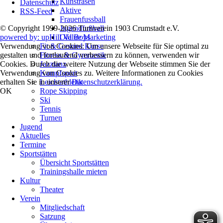
Kunstrasen
Datenschutz
Aktive
RSS-Feed
Frauenfussball
Jugendfußball
© Copyright 1999-2026 Turnverein 1903 Crumstadt e.V.
Old Boys
powered by: upHill Value Marketing
Fit & Gesund Kurse
Verwendung von Cookies: Um unsere Webseite für Sie optimal zu
Fitness & Gymnastik
gestalten und fortlaufend verbessern zu können, verwenden wir
Jazztanz
Cookies. Durch die weitere Nutzung der Webseite stimmen Sie der
Kampfsport
Verwendung von Cookies zu. Weitere Informationen zu Cookies
Leichtathletik
erhalten Sie in unserer
Datenschutzerklärung.
Rope Skipping
OK
Ski
Tennis
Turnen
Jugend
Aktuelles
Termine
Sportstätten
Übersicht Sportstätten
Trainingshalle mieten
Kultur
Theater
Verein
Mitgliedschaft
Satzung