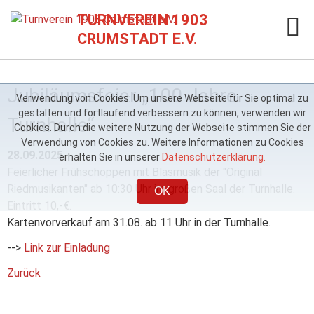
TURNVEREIN 1903
CRUMSTADT E.V.
Jubiläumsfeier „100 Jahre
Verwendung von Cookies: Um unsere Webseite für Sie optimal zu
gestalten und fortlaufend verbessern zu können, verwenden wir
Turnhalle“
Cookies. Durch die weitere Nutzung der Webseite stimmen Sie der
Verwendung von Cookies zu. Weitere Informationen zu Cookies
28.09.2025
erhalten Sie in unserer
Datenschutzerklärung.
Feierlicher Frühschoppen mit Blasmusik der "Original
Riedmusikanten" ab 10:30 Uhr im großen Saal der Turnhalle.
OK
Eintritt 10,-€.
Kartenvorverkauf am 31.08. ab 11 Uhr in der Turnhalle.
-->
Link zur Einladung
Zurück