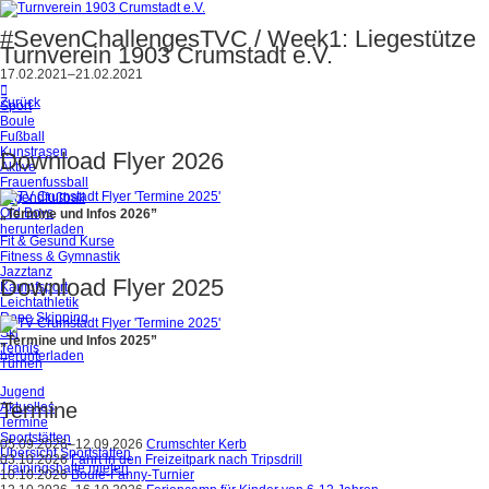
#SevenChallengesTVC / Week1: Liegestütze
Turnverein 1903 Crumstadt e.V.
17.02.2021–21.02.2021
Zurück
Sport
Boule
Fußball
Kunstrasen
Download Flyer 2026
Aktive
Frauenfussball
Jugendfußball
Old Boys
„Termine und Infos 2026”
herunterladen
Fit & Gesund Kurse
Fitness & Gymnastik
Jazztanz
Download Flyer 2025
Kampfsport
Leichtathletik
Rope Skipping
Ski
„Termine und Infos 2025”
Tennis
herunterladen
Turnen
Jugend
Termine
Aktuelles
Termine
Sportstätten
05.09.2026–12.09.2026
Crumschter Kerb
Übersicht Sportstätten
03.10.2026
Fahrt in den Freizeitpark nach Tripsdrill
Trainingshalle mieten
10.10.2026
Boule-Fanny-Turnier