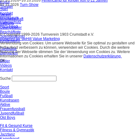
12.10.2026–16.10.2026
Feriencamp für Kinder von 6-12 Jahren
Kultur
01.11.2026
Turn-Show
Theater
Start
Kontakt
Verein
Impressum
Mitgliedschaft
Datenschutz
Satzung
RSS-Feed
Übungsleiter
Beschäftigte
© Copyright 1999-2026 Turnverein 1903 Crumstadt e.V.
Spendenkonto
powered by: upHill Value Marketing
Kindeswohl
Verwendung von Cookies: Um unsere Webseite für Sie optimal zu gestalten und
fortlaufend verbessern zu können, verwenden wir Cookies. Durch die weitere
Gaststätte
Nutzung der Webseite stimmen Sie der Verwendung von Cookies zu. Weitere
Biergarten
Informationen zu Cookies erhalten Sie in unserer
Datenschutzerklärung.
OK
Bilder
Videos
Kontakt
Suche
Sport
Boule
Fußball
Kunstrasen
Aktive
Frauenfussball
Jugendfußball
Old Boys
Fit & Gesund Kurse
Fitness & Gymnastik
Jazztanz
Kampfsport