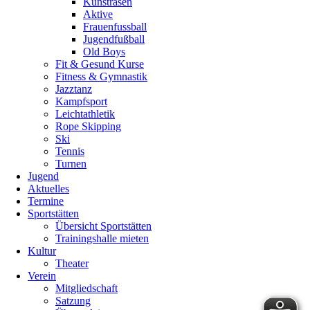
Kunstrasen
Aktive
Frauenfussball
Jugendfußball
Old Boys
Fit & Gesund Kurse
Fitness & Gymnastik
Jazztanz
Kampfsport
Leichtathletik
Rope Skipping
Ski
Tennis
Turnen
Jugend
Aktuelles
Termine
Sportstätten
Übersicht Sportstätten
Trainingshalle mieten
Kultur
Theater
Verein
Mitgliedschaft
Satzung