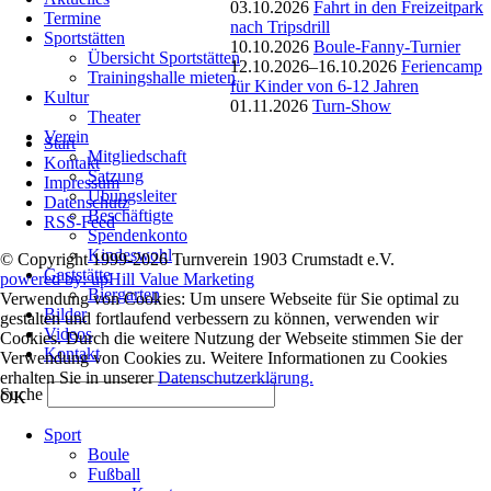
03.10.2026
Fahrt in den Freizeitpark
Termine
nach Tripsdrill
Sportstätten
10.10.2026
Boule-Fanny-Turnier
Übersicht Sportstätten
12.10.2026–16.10.2026
Feriencamp
Trainingshalle mieten
für Kinder von 6-12 Jahren
Kultur
01.11.2026
Turn-Show
Theater
Navigation
Verein
Start
überspringen
Mitgliedschaft
Kontakt
Satzung
Impressum
Übungsleiter
Datenschutz
Beschäftigte
RSS-Feed
Spendenkonto
Kindeswohl
© Copyright 1999-2026 Turnverein 1903 Crumstadt e.V.
Gaststätte
powered by: upHill Value Marketing
Biergarten
Verwendung von Cookies: Um unsere Webseite für Sie optimal zu
Bilder
gestalten und fortlaufend verbessern zu können, verwenden wir
Videos
Cookies. Durch die weitere Nutzung der Webseite stimmen Sie der
Kontakt
Verwendung von Cookies zu. Weitere Informationen zu Cookies
erhalten Sie in unserer
Datenschutzerklärung.
Suche
OK
Navigation
Sport
überspringen
Boule
Fußball