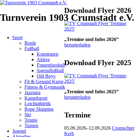
Download Flyer 2026
#SevenChalleng
Turnverein 1903 Crumstadt e.V.
/
Week4:
Navigation
Sport
überspringen
„Termine und Infos 2026”
Boule
Seilspringen
herunterladen
Fußball
Kunstrasen
Aktive
Download Flyer 2025
08.03.2021–
Frauenfussball
14.03.2021
Jugendfußball
Old Boys
Fit & Gesund Kurse
Zurück
Fitness & Gymnastik
„Termine und Infos 2025”
Jazztanz
herunterladen
Kampfsport
Leichtathletik
Rope Skipping
Termine
Ski
Tennis
Turnen
05.09.2026–12.09.2026
Crumschter
Jugend
Kerb
Aktuelles