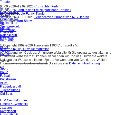
Theater
05.09.2026–12.09.2026
Crumschter Kerb
Verein
03.10.2026
Fahrt in den Freizeitpark nach Tripsdrill
Mitgliedschaft
10.10.2026
Boule-Fanny-Turnier
Satzung
12.10.2026–16.10.2026
Feriencamp für Kinder von 6-12 Jahren
Übungsleiter
01.11.2026
Turn-Show
Beschäftigte
Start
Spendenkonto
Kontakt
Kindeswohl
Impressum
Datenschutz
Gaststätte
RSS-Feed
Biergarten
© Copyright 1999-2026 Turnverein 1903 Crumstadt e.V.
Bilder
powered by: upHill Value Marketing
Videos
Verwendung von Cookies: Um unsere Webseite für Sie optimal zu gestalten und
Kontakt
fortlaufend verbessern zu können, verwenden wir Cookies. Durch die weitere
Nutzung der Webseite stimmen Sie der Verwendung von Cookies zu. Weitere
Suche
Informationen zu Cookies erhalten Sie in unserer
Datenschutzerklärung.
OK
Sport
Boule
Fußball
Kunstrasen
Aktive
Frauenfussball
Jugendfußball
Old Boys
Fit & Gesund Kurse
Fitness & Gymnastik
Jazztanz
Kampfsport
Leichtathletik