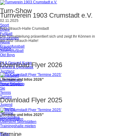
Turn-Show
Turnverein 1903 Crumstadt e.V.
02.11.2025
Sport
Fritz-Strauch-Halle Crumstadt
Boule
Fußball
Die Turnabteilung präsentiert sich und zeigt Ihr Können in
Kunstrasen
der Fritz-Strauch-Halle!
Aktive
Frauenfussball
Zurück
Jugendfußball
Old Boys
Fit & Gesund Kurse
Download Flyer 2026
Fitness & Gymnastik
Jazztanz
Kampfsport
„Termine und Infos 2026”
Leichtathletik
herunterladen
Rope Skipping
Ski
Tennis
Turnen
Download Flyer 2025
Jugend
Aktuelles
Termine
„Termine und Infos 2025”
Sportstätten
herunterladen
Übersicht Sportstätten
Trainingshalle mieten
Termine
Kultur