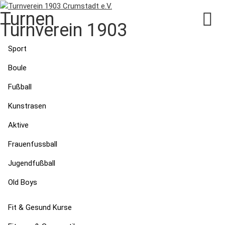
Turnen
Turnverein 1903
Aktuelles
Sport
Crumstadt e.V.
Boule
Vergleichswettkampf
Fußball
Gerätturnen in Crumstadt
Kunstrasen
Aktive
fällt leider aus!
Frauenfussball
05.05.2011
von
Dieter Ruckelshausen
Jugendfußball
Nach Schäden an der Decke im
Old Boys
Sanitärbereich wird die
Fit & Gesund Kurse