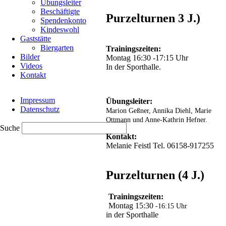
Übungsleiter
Beschäftigte
Purzelturnen 3 J.)
Spendenkonto
Kindeswohl
Gaststätte
Biergarten
Trainingszeiten:
Bilder
Montag 16:30 -17:15 Uhr
Videos
In der Sporthalle.
Kontakt
Navigation
Impressum
überspringen
Übungsleiter:
Datenschutz
Marion Geßner, Annika Diehl, Marie
Ottmann und Anne-Kathrin Hefner.
Suche
Kontakt:
Melanie Feistl Tel. 06158-917255
Purzelturnen (4 J.)
Trainingszeiten:
Montag 15:30
-16:15 Uhr
in der Sporthalle