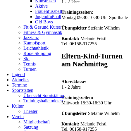
Kunstrasen
1 - 2
Jahre
Turnhalle!
Aktive
Frauenfussball
Trainingszeiten:
Jugendfußball
Zurück
Montag 09:30-10:30 Uhr Sporthalle
Old Boys
Fit & Gesund Kurse
Übungsleiter
Stefanie Wilhelm
Fitness & Gymnastik
Jazztanz
Kontakt:
Melanie Feistl
Kampfsport
Tel. 06158-917255
Leichtathletik
Rope Skipping
Eltern-Kind-Turnen
Ski
am Nachmittag
Tennis
Turnen
Jugend
Aktuelles
Altersklasse:
Termine
1 - 2 Jahre
Sportstätten
Übersicht Sportstätten
Trainingszeiten:
Trainingshalle mieten
Mittwoch 15:30-16:30 Uhr
Kultur
Theater
Übungsleiter
Stefanie Wilhelm
Verein
Mitgliedschaft
Kontakt:
Melanie Feistl
Satzung
Tel. 06158-917255