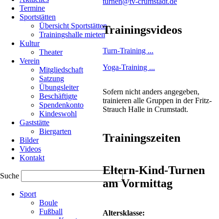
turnen@tv-crumstadt.de
werden!
Termine
Sportstätten
Übersicht Sportstätten
Trainingsvideos
11.05.2023
Trainingshalle mieten
von
Kultur
Dieter
Turn-Training ...
Theater
Ruckelshausen
Verein
Yoga-Training ...
Mitgliedschaft
Satzung
Montag
Übungsleiter
15.
Sofern nicht anders angegeben,
Beschäftigte
Mai
trainieren alle Gruppen in der Fritz-
Spendenkonto
und
Strauch Halle in Crumstadt.
Kindeswohl
Dienstag
Gaststätte
16.Mai,
Biergarten
jeweils
Trainingszeiten
Bilder
von
Videos
15.00
Kontakt
Uhr
Eltern-Kind-Turnen
bis
Suche
19.00
am Vormittag
Navigation
Uhr
Sport
überspringen
im
Boule
Nebenraum
Fußball
Altersklasse:
der