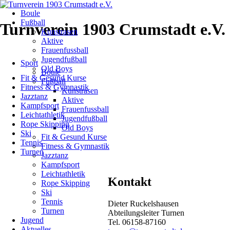
Navigation
Boule
überspringen
Turnen
Fußball
Turnverein 1903 Crumstadt e.V.
Kunstrasen
Aktive
Aktuelles
Frauenfussball
Navigation
Jugendfußball
Sport
überspringen
Old Boys
Boule
Fit & Gesund Kurse
Die
Fußball
Fitness & Gymnastik
Kunstrasen
Jazztanz
Aktive
Bestellten
Kampfsport
Frauenfussball
Leichtathletik
Jugendfußball
T-
Rope Skipping
Old Boys
Ski
Fit & Gesund Kurse
Shirts
Tennis
Fitness & Gymnastik
Turnen
Jazztanz
und
Kampfsport
Leichtathletik
Pullover
Kontakt
Rope Skipping
Ski
können
Tennis
Dieter Ruckelshausen
Turnen
Abteilungsleiter Turnen
abgeholt
Jugend
Tel. 06158-87160
Aktuelles