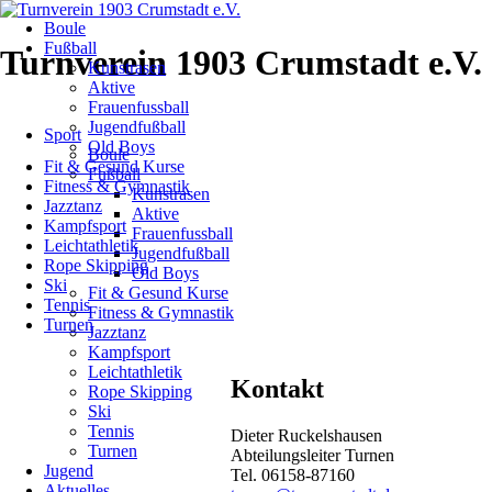
Navigation
Boule
überspringen
Turnen
Fußball
Turnverein 1903 Crumstadt e.V.
Kunstrasen
Aktive
Aktuelles
Frauenfussball
Navigation
Jugendfußball
Sport
überspringen
Old Boys
Boule
Fit & Gesund Kurse
Gaumannschaftsm
Fußball
Fitness & Gymnastik
Kunstrasen
Jazztanz
Aktive
2
Kampfsport
Frauenfussball
Leichtathletik
Jugendfußball
Runde
Rope Skipping
Old Boys
Ski
Fit & Gesund Kurse
in
Tennis
Fitness & Gymnastik
Turnen
Jazztanz
Ober-
Kampfsport
Leichtathletik
Ramstadt
Kontakt
Rope Skipping
Ski
Tennis
Dieter Ruckelshausen
07.10.2013
Turnen
Abteilungsleiter Turnen
von
Jugend
Tel. 06158-87160
Dieter
Aktuelles