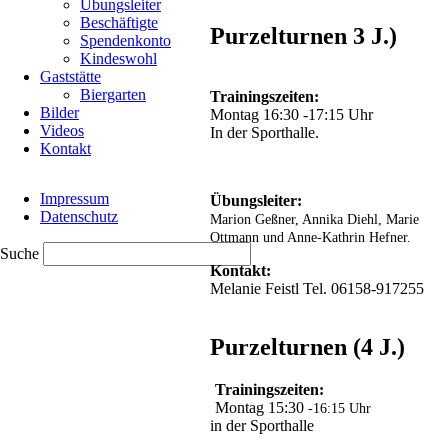
Für
Übungsleiter
den
Beschäftigte
Purzelturnen 3 J.)
TVC
Spendenkonto
turnten:
Kindeswohl
Jan
Gaststätte
Böthel,
Biergarten
Trainingszeiten:
Jassin
Bilder
Montag 16:30 -17:15 Uhr
El-
Videos
In der Sporthalle.
Moutouk,
Kontakt
Paul
Navigation
Kutscher,
Impressum
überspringen
Übungsleiter:
Noah
Datenschutz
Monaco,
Marion Geßner, Annika Diehl, Marie
Maris
Ottmann und Anne-Kathrin Hefner.
Suche
Zettl
Kontakt:
und
Melanie Feistl Tel. 06158-917255
Jamie
Glock.
Purzelturnen (4 J.)
Im
Wahlwettkampf
Nr.15
Trainingszeiten:
Jahrgang
Montag 15:30
-16:15 Uhr
2001
in der Sporthalle
und