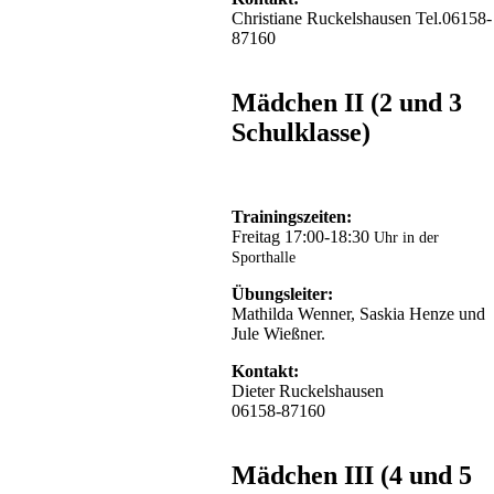
1.
Christiane Ruckelshausen Tel.06158-
Mannschaft: Pascal
87160
Hamann,
Justin
Rohjan,
Mädchen II (2 und 3
Marvin
Rhojan, Rico
Schulklasse)
Strütt,
Aslan
Ramani.
2.
Trainingszeiten:
Mannschaft:
Freitag 17:00-18:30
Uhr in der
Philipp
Sporthalle
Neukirchner, David
Scheuch,
Übungsleiter:
Nabil
Mathilda Wenner, Saskia Henze und
Charki, Christian
Jule Wießner.
Groß,
Tobias
Kontakt:
Kunzi,
Dieter Ruckelshausen
Felix
06158-87160
Graf.
Als
Mädchen III (4 und 5
Kampfrichter