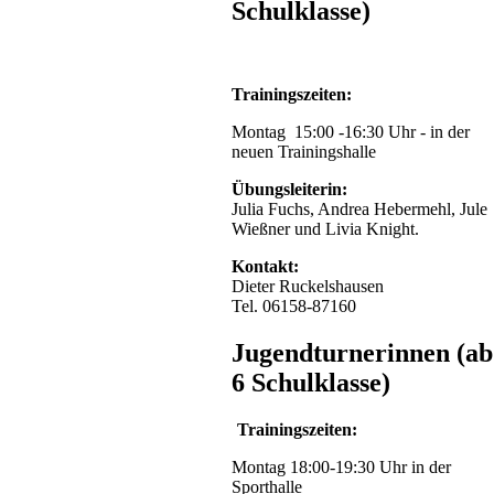
waren
Schulklasse)
Markus
Dobjan,
Lukas
Reutzel
Trainingszeiten:
und
Dieter
Montag 15:00 -16:30 Uhr - in der
Ruckelshausen
neuen Trainingshalle
am
Start!
Übungsleiterin:
Julia Fuchs, Andrea Hebermehl, Jule
Ergebnisse Wettkampf
Wießner und Livia Knight.
Nr.17
...
Kontakt:
Dieter Ruckelshausen
Ergebnisse Wettkampf
Tel. 06158-87160
Nr.15
...
Jugendturnerinnen (ab
6 Schulklasse)
Gaumeisterschaften
Trainingszeiten:
Turnen
Montag 18:00-19:30 Uhr in der
Sporthalle