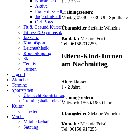
Kunstrasen
waren
1 - 2
Jahre
Aktive
unsere
Frauenfussball
"kleinen"
Trainingszeiten:
Jugendfußball
Turner
Montag 09:30-10:30 Uhr Sporthalle
Old Boys
am
Fit & Gesund Kurse
Start
Übungsleiter
Stefanie Wilhelm
Fitness & Gymnastik
und
Jazztanz
holten
Kontakt:
Melanie Feistl
Kampfsport
einen
Tel. 06158-917255
Leichtathletik
super
Rope Skipping
1.
Eltern-Kind-Turnen
Ski
Platz
am Nachmittag
Tennis
mit
Turnen
ihrer
Jugend
jungen
Aktuelles
Mannschaft.
Altersklasse:
Termine
Auf
1 - 2 Jahre
Sportstätten
ihre
Übersicht Sportstätten
Goldmedaille
Trainingszeiten:
Trainingshalle mieten
können
Mittwoch 15:30-16:30 Uhr
Kultur
die
Theater
Jungs
Übungsleiter
Stefanie Wilhelm
Verein
Stolz
Mitgliedschaft
sein!
Kontakt:
Melanie Feistl
Satzung
Tel. 06158-917255