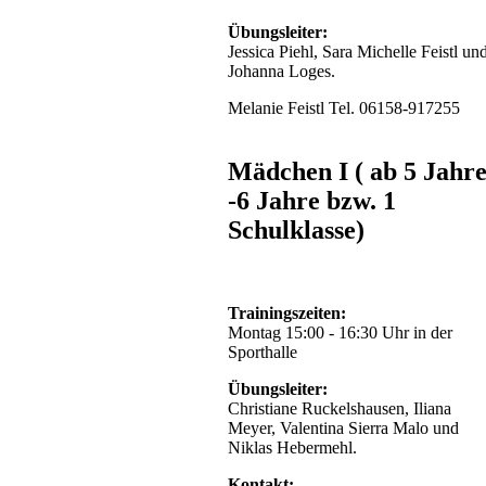
jünger
waren
Übungsleiter:
2
Jessica Piehl, Sara Michelle Feistl un
crumstädter
Johanna Loges.
Mannschaften
am
Melanie Feistl Tel. 06158-917255
Start.
Die
Mädchen I ( ab 5 Jahr
2
-6 Jahre bzw. 1
Mannschaft
belegte
Schulklasse)
den
2.
Platz
und
Trainingszeiten:
die
Montag 15:00 - 16:30 Uhr in der
erste
Sporthalle
Mannschaft
den
Übungsleiter:
4.
Christiane Ruckelshausen, Iliana
Platz.
Meyer, Valentina Sierra Malo und
Gute
Niklas Hebermehl.
Leistung!
Kontakt: