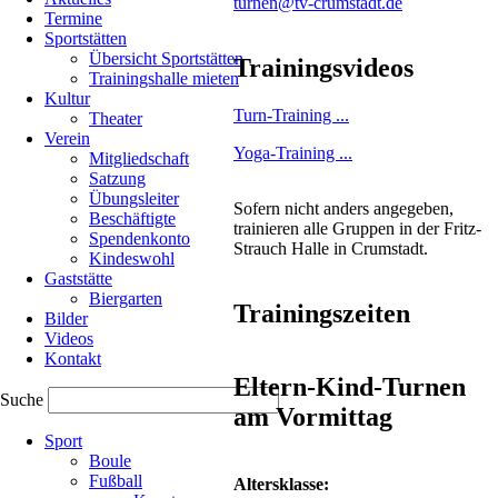
turnen@tv-crumstadt.de
Ruckelshausen
Termine
Sportstätten
Übersicht Sportstätten
Trainingsvideos
Trainingshalle mieten
Die
Kultur
Crumstädter
Turn-Training ...
Theater
Turner
Verein
konnten
Yoga-Training ...
Mitgliedschaft
ihre
Satzung
guten
Übungsleiter
Plätze
Sofern nicht anders angegeben,
Beschäftigte
aus
trainieren alle Gruppen in der Fritz-
Spendenkonto
der
Strauch Halle in Crumstadt.
Kindeswohl
Hinrunde
Gaststätte
in
Biergarten
Crumstadt
Trainingszeiten
Bilder
verteidigen.
Videos
Kontakt
Im
Wahlwettkampf
Eltern-Kind-Turnen
Suche
Nr.17
am Vormittag
Jahrgang
Navigation
Sport
2006
überspringen
Boule
und
Fußball
jünger
Altersklasse: