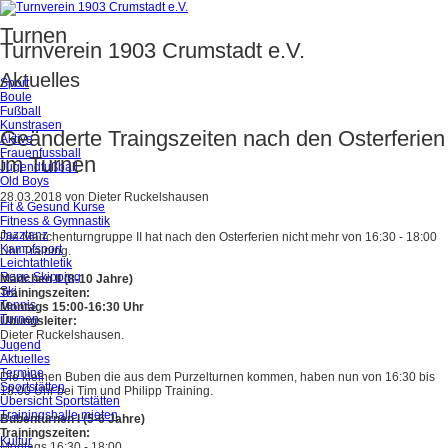
Turnen
Turnverein 1903 Crumstadt e.V.
Aktuelles
Sport
Boule
Fußball
Kunstrasen
Geänderte Traingszeiten nach den Osterferien
Aktive
Frauenfussball
im Turnen
Jugendfußball
Old Boys
28.03.2018
von
Dieter Ruckelshausen
Fit & Gesund Kurse
Fitness & Gymnastik
Jazztanz
Die Mädchenturngruppe II hat nach den Osterferien nicht mehr von 16:30 - 18:00
Kampfsport
Uhr Training.
Leichtathletik
Rope Skipping
Mädchen II (8-10 Jahre)
Ski
Trainingszeiten:
Tennis
Montags 15:00-16:30 Uhr
Turnen
Übungsleiter:
Dieter Ruckelshausen.
Jugend
Aktuelles
Termine
Die kleinen Buben die aus dem Purzelturnen kommen, haben nun von 16:30 bis
Sportstätten
18:00 Uhr bei Tim und Philipp Training.
Übersicht Sportstätten
Trainingshalle mieten
Bubenturnen I (5-6 Jahre)
Trainingszeiten:
Kultur
Montags 16:30 - 18:00