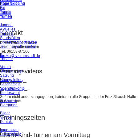
Rope Skipping
Rope Skipping
Ski
Ski
Tennis
Tennis
Turnen
Turnen
Jugend
Aktuelles
Kontakt
Termine
Sportstätten
Übersicht Sportstätten
Dieter Ruckelshausen
Trainingshalle mieten
Abteilungsleiter Turnen
Tel. 06158-87160
Kultur
turnen@tv-crumstadt.de
Theater
Verein
Trainingsvideos
Mitgliedschaft
Satzung
Übungsleiter
Turn-Training ...
Beschäftigte
Spendenkonto
Yoga-Training ...
Kindeswohl
Sofern nicht anders angegeben, trainieren alle Gruppen in der Fritz-Strauch Halle
Gaststätte
in Crumstadt.
Biergarten
Bilder
Trainingszeiten
Videos
Kontakt
Impressum
Eltern-Kind-Turnen am Vormittag
Datenschutz