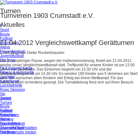
Turnen
Turnverein 1903 Crumstadt e.V.
Aktuelles
Sport
Boule
Fußball
21.04.2012 Vergleichswettkampf Gerätturnen
Kunstrasen
Aktive
Frauenfussball
17.04.2012
von
Dieter Ruckelshausen
Jugendfußball
Old Boys
Nach zweijähriger Pause, wegen der Hallenrenovierung, findet am 21.04.2012
wieder unser Vergleichswettkampf statt. Treffpunkt für unsere Kinder ist um 13.00
Fit & Gesund Kurse
Uhr in der Sporthalle. Das Einturnen beginnt um 13.30 Uhr und der
Fitness & Gymnastik
Wettkampfbeginn ist um 14.30 Uhr. Es werden 180 Kinder aus 5 Vereinen am Start
Jazztanz
sein. Wir wünschen allen Kindern viel Erfolg bei ihrem Wettkampf. Für das
Kampfsport
leibliche Wohl ist bestens gesorgt. Die Turnabteilung freut sich auf ihren Besuch.
Leichtathletik
Rope Skipping
Ski
Tennis
Zurück
Turnen
Boule
Jugend
Fußball
Aktuelles
Kunstrasen
Termine
Aktive
Sportstätten
Frauenfussball
Übersicht Sportstätten
Jugendfußball
Trainingshalle mieten
Old Boys