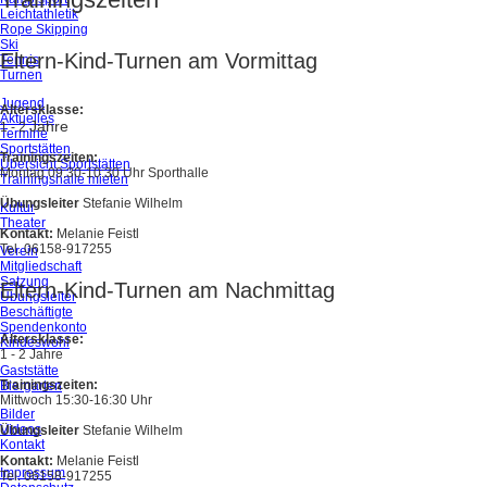
Leichtathletik
Rope Skipping
Ski
Eltern-Kind-Turnen am Vormittag
Tennis
Turnen
Jugend
Altersklasse:
Aktuelles
Jahre
1 - 2
Termine
Sportstätten
Trainingszeiten:
Übersicht Sportstätten
Montag 09:30-10:30 Uhr Sporthalle
Trainingshalle mieten
Übungsleiter
Stefanie Wilhelm
Kultur
Theater
Kontakt:
Melanie Feistl
Tel. 06158-917255
Verein
Mitgliedschaft
Satzung
Eltern-Kind-Turnen am Nachmittag
Übungsleiter
Beschäftigte
Spendenkonto
Altersklasse:
Kindeswohl
1 - 2 Jahre
Gaststätte
Trainingszeiten:
Biergarten
Mittwoch 15:30-16:30 Uhr
Bilder
Videos
Übungsleiter
Stefanie Wilhelm
Kontakt
Kontakt:
Melanie Feistl
Impressum
Tel. 06158-917255