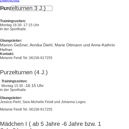
Datenschutz
Purzelturnen 3 J.)
Suche
Trainingszeiten:
Montag 16:30 -17:15 Uhr
In der Sporthalle.
Übungsleiter:
Marion Geßner, Annika Diehl, Marie Ottmann und Anne-Kathrin
Hefner.
Kontakt:
Melanie Feistl Tel. 06158-917255
Purzelturnen (4 J.)
Trainingszeiten:
-16:15 Uhr
Montag 15:30
in der Sporthalle
Übungsleiter:
Jessica Piehl, Sara Michelle Feistl und Johanna Loges.
Melanie Feistl Tel. 06158-917255
Mädchen I ( ab 5 Jahre -6 Jahre bzw. 1