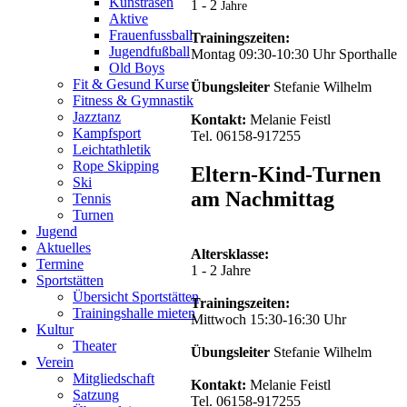
Kunstrasen
1 - 2
Jahre
nahmen
Aktive
die
Frauenfussball
Trainingszeiten:
Rope
Jugendfußball
Montag 09:30-10:30 Uhr Sporthalle
Skipper
Old Boys
vom
Fit & Gesund Kurse
Übungsleiter
Stefanie Wilhelm
TV
Fitness & Gymnastik
Crumstadt
Jazztanz
Kontakt:
Melanie Feistl
an
Kampfsport
Tel. 06158-917255
der
Leichtathletik
Eröffnungsfeier
Rope Skipping
Eltern-Kind-Turnen
teil.
Ski
Ihre
am Nachmittag
Tennis
neue
Turnen
Show
Jugend
"Superhelden"
Aktuelles
kam
Altersklasse:
Termine
gut
1 - 2 Jahre
Sportstätten
beim
Übersicht Sportstätten
Publikum
Trainingszeiten:
Trainingshalle mieten
an.
Mittwoch 15:30-16:30 Uhr
Kultur
Eine
Theater
unserer
Übungsleiter
Stefanie Wilhelm
Verein
kleinen
Mitgliedschaft
Ropeskipperinnen,
Kontakt:
Melanie Feistl
Satzung
Liv
Tel. 06158-917255