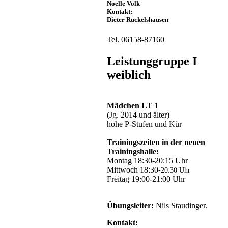
Bildergalerie
Noelle Volk
...
Kontakt:
Dieter Ruckelshausen
Wettkampfergebnisse
...
Tel. 06158-87160
Leistunggruppe I
weiblich
Kinderturnen
Landeskinderturnfest
Mädchen LT 1
Zurück
(Jg. 2014 und älter)
hohe P-Stufen und Kür
Trainingszeiten in der neuen
Trainingshalle:
Montag 18:30-20:15 Uhr
Mittwoch 18:30
-20:30 Uhr
Freitag 19:00-21:00 Uhr
Übungsleiter:
Nils Staudinger.
Kontakt: