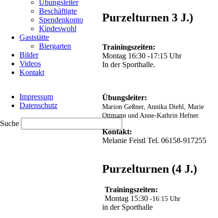
Übungsleiter
Salander,
Beschäftigte
führte
Purzelturnen 3 J.)
Spendenkonto
mit
Kindeswohl
durch
Gaststätte
das
Biergarten
Trainingszeiten:
Programm,
Bilder
Montag 16:30 -17:15 Uhr
sie
Videos
In der Sporthalle.
machte
Kontakt
ihre
Sache
Navigation
hervorragend.
Impressum
überspringen
Übungsleiter:
Geschlafen
Datenschutz
Marion Geßner, Annika Diehl, Marie
wurde
Ottmann und Anne-Kathrin Hefner.
(wenn
Suche
auch
Kontakt:
immer
Melanie Feistl Tel. 06158-917255
recht
spät)
in
Purzelturnen (4 J.)
einer
Schule.
Mit
Trainingszeiten:
25
Montag 15:30
-16:15 Uhr
Personen
in der Sporthalle
war