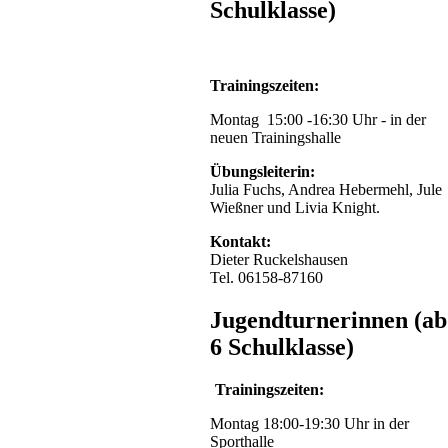
Schulklasse)
hatte
es
aber
auch
Trainingszeiten:
bei
dem
Montag 15:00 -16:30 Uhr - in der
schönen
neuen Trainingshalle
Wetter
ins
Übungsleiterin:
Waldschwimmbad
Julia Fuchs, Andrea Hebermehl, Jule
verschlagen.
Wießner und Livia Knight.
Um
15.00
Kontakt:
Uhr
Dieter Ruckelshausen
führte
Tel. 06158-87160
uns
die
Jugendturnerinnen (ab
Abschlußveranstaltung
ins
6 Schulklasse)
"Graslöwenland",
auch
Trainingszeiten:
dies
war
Montag 18:00-19:30 Uhr in der
wieder
Sporthalle