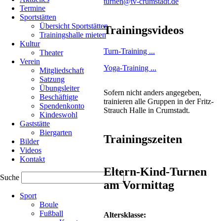
turnen@tv-crumstadt.de
mit
Termine
Sportstätten
am
Übersicht Sportstätten
Trainingsvideos
Start
Trainingshalle mieten
Kultur
Turn-Training ...
Theater
Verein
Die
Yoga-Training ...
Mitgliedschaft
Crumstädter
Satzung
Turner/innen
Übungsleiter
und
Sofern nicht anders angegeben,
Beschäftigte
Rope
trainieren alle Gruppen in der Fritz-
Spendenkonto
Skipper
Strauch Halle in Crumstadt.
Kindeswohl
verbrachten
Gaststätte
drei
Biergarten
wundervolle
Trainingszeiten
Bilder
Tage
Videos
auf
Kontakt
dem
Eltern-Kind-Turnen
Landeskinderturnfest
Suche
in
am Vormittag
Navigation
Viernheim.
Sport
überspringen
Gleich
Boule
am
Fußball
Altersklasse:
Freitagnachmittag