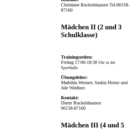
Programm.
Christiane Ruckelshausen Tel.06158-
Den
87160
Sonntag
verbrachten
einige
Mädchen II (2 und 3
Kinder
Schulklasse)
auf
der
Festmeile,
hier
konnte
Trainingszeiten:
man
Freitag 17:00-18:30
Uhr in der
sich
Sporthalle
bei
vielen
Übungsleiter:
Spielen
Mathilda Wenner, Saskia Henze und
sportlich
Jule Wießner.
betätigen
Kontakt:
und
Dieter Ruckelshausen
zum
06158-87160
Beispiel
den
Muckitest
Mädchen III (4 und 5
ablegen.
Manche