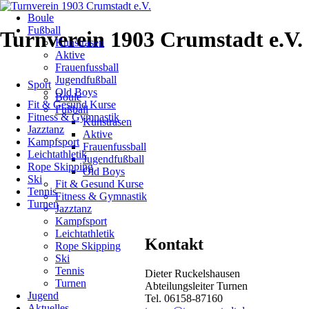
Navigation
Boule
überspringen
Turnen
Fußball
Turnverein 1903 Crumstadt e.V.
Kunstrasen
Aktive
Aktuelles
Frauenfussball
Navigation
Jugendfußball
Sport
überspringen
Old Boys
Boule
Fit & Gesund Kurse
Landeskindertur
Fußball
Fitness & Gymnastik
Kunstrasen
Jazztanz
Aktive
in
Kampfsport
Frauenfussball
Leichtathletik
Jugendfußball
Viernheim
Rope Skipping
Old Boys
Ski
Fit & Gesund Kurse
Tennis
Fitness & Gymnastik
10.06.2011
Turnen
Jazztanz
von
Kampfsport
Dieter
Leichtathletik
Ruckelshausen
Kontakt
Rope Skipping
Ski
Crumstädter
Tennis
Dieter Ruckelshausen
Kinder
Turnen
Abteilungsleiter Turnen
Jugend
Tel. 06158-87160
sind
Aktuelles