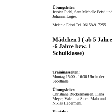
das
Übungsleiter:
Klassenzimmer
Jessica Piehl, Sara Michelle Feistl un
jedoch
Johanna Loges.
leicht
überbelegt.
Melanie Feistl Tel. 06158-917255
Am
Samstag
hatten
Mädchen I ( ab 5 Jahr
alle
Kinder
-6 Jahre bzw. 1
ihre
Schulklasse)
Wettkämpfe.
Am
Abend
besuchten
wir
Trainingszeiten:
im
Montag 15:00 - 16:30 Uhr in der
Stadion
Sporthalle
die
Turngala,
Übungsleiter:
verschiedene
Christiane Ruckelshausen, Iliana
Spitzensportler
Meyer, Valentina Sierra Malo und
zeigten
Niklas Hebermehl.
ein
tolles
Kontakt: