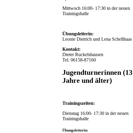
eine
sehr
Mittwoch 16:00- 17:30 in der neuen
schöne
Trainingshalle
Veranstaltung.
Vielen
Dank
an
Übungsleiterin:
die
Leonie Dietrich und Lena Schellhaas
hessische
Turnerjugend
Kontakt:
und
Dieter Ruckelshausen
die
Tel. 06158-87160
Stadt
Viernheim,
Jugendturnerinnen (13
uns
Jahre und älter)
Crumstädtern
hat
es
gut
bei
Trainingszeiten:
Euch
gefallen!
Dienstag 16:00- 17:30 in der neuen
Trainingshalle
Bider
siehe
Übungsleiterin: