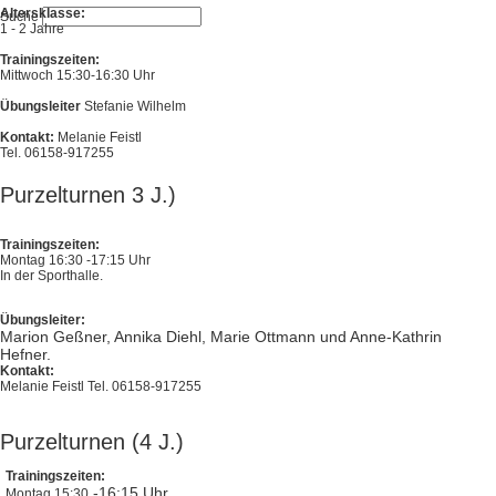
Altersklasse:
Suche
1 - 2 Jahre
Trainingszeiten:
Mittwoch 15:30-16:30 Uhr
Übungsleiter
Stefanie Wilhelm
Kontakt:
Melanie Feistl
Tel. 06158-917255
Purzelturnen 3 J.)
Trainingszeiten:
Montag 16:30 -17:15 Uhr
In der Sporthalle.
Übungsleiter:
Marion Geßner, Annika Diehl, Marie Ottmann und Anne-Kathrin
Hefner.
Kontakt:
Melanie Feistl Tel. 06158-917255
Purzelturnen (4 J.)
Trainingszeiten:
-16:15 Uhr
Montag 15:30