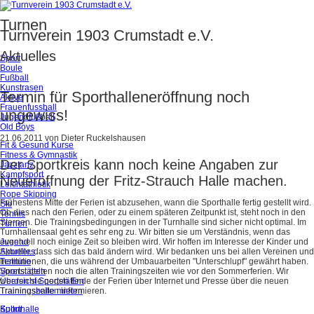
Turnen
Turnverein 1903 Crumstadt e.V.
Aktuelles
Sport
Boule
Fußball
Kunstrasen
Termin für Sporthalleneröffnung noch
Aktive
Frauenfussball
ungewiss!
Jugendfußball
Old Boys
21.06.2011
von
Dieter Ruckelshausen
Fit & Gesund Kurse
Fitness & Gymnastik
Der Sportkreis kann noch keine Angaben zur
Jazztanz
Kampfsport
Neueröffnung der Fritz-Strauch Halle machen.
Leichtathletik
Rope Skipping
Frühestens Mitte der Ferien ist abzusehen, wann die Sporthalle fertig gestellt wird.
Ski
Ob dies nach den Ferien, oder zu einem späteren Zeitpunkt ist, steht noch in den
Tennis
Sternen. Die Trainingsbedingungen in der Turnhalle sind sicher nicht optimal. Im
Turnen
Turnhallensaal geht es sehr eng zu. Wir bitten sie um Verständnis, wenn das
Jugend
eventuell noch einige Zeit so bleiben wird. Wir hoffen im Interesse der Kinder und
Aktuelles
Sportler, dass sich das bald ändern wird. Wir bedanken uns bei allen Vereinen und
Termine
Institutionen, die uns während der Umbauarbeiten "Unterschlupf" gewährt haben.
Sportstätten
Vorerst gelten noch die alten Trainingszeiten wie vor den Sommerferien. Wir
Übersicht Sportstätten
werden sie gegen Ende der Ferien über Internet und Presse über die neuen
Trainingshalle mieten
Trainingszeiten informieren.
Kultur
Sporthalle