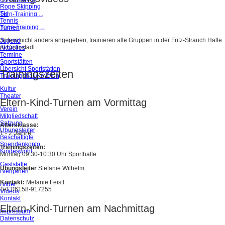
Rope Skipping
Ski
Turn-Training ...
Tennis
Yoga-Training ...
Turnen
Sofern nicht anders angegeben, trainieren alle Gruppen in der Fritz-Strauch Halle
Jugend
in Crumstadt.
Aktuelles
Termine
Sportstätten
Übersicht Sportstätten
Trainingszeiten
Trainingshalle mieten
Kultur
Theater
Eltern-Kind-Turnen am Vormittag
Verein
Mitgliedschaft
Satzung
Altersklasse:
Übungsleiter
Jahre
1 - 2
Beschäftigte
Spendenkonto
Trainingszeiten:
Kindeswohl
Montag 09:30-10:30 Uhr Sporthalle
Gaststätte
Übungsleiter
Stefanie Wilhelm
Biergarten
Kontakt:
Melanie Feistl
Bilder
Tel. 06158-917255
Videos
Kontakt
Eltern-Kind-Turnen am Nachmittag
Impressum
Datenschutz