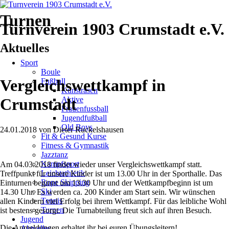
Turnen
Turnverein 1903 Crumstadt e.V.
Aktuelles
Navigation
Sport
überspringen
Boule
Vergleichswettkampf in
Fußball
Kunstrasen
Aktive
Crumstadt
Frauenfussball
Jugendfußball
Old Boys
24.01.2018
von
Dieter Ruckelshausen
Fit & Gesund Kurse
Fitness & Gymnastik
Jazztanz
Kampfsport
Am 04.03.2018 findet wieder unser Vergleichswettkampf statt.
Leichtathletik
Treffpunkt für unsere Kinder ist um 13.00 Uhr in der Sporthalle. Das
Rope Skipping
Einturnen beginnt um 13.30 Uhr und der Wettkampfbeginn ist um
Ski
14.30 Uhr. Es werden ca. 200 Kinder am Start sein. Wir wünschen
Tennis
allen Kindern viel Erfolg bei ihrem Wettkampf. Für das leibliche Wohl
Turnen
ist bestens gesorgt. Die Turnabteilung freut sich auf ihren Besuch.
Jugend
Die Anmeldungen erhaltet ihr bei euren Übungsleitern!
Aktuelles