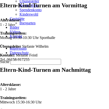
Übungsleiter
Eltern-Kind-Turnen am Vormittag
Beschäftigte
Spendenkonto
Kindeswohl
Gaststätte
Altersklasse:
Biergarten
1 - 2
Jahre
Bilder
Videos
Trainingszeiten:
Kontakt
Montag 09:30-10:30 Uhr Sporthalle
Navigation
Übungsleiter
Stefanie Wilhelm
Impressum
überspringen
Datenschutz
Kontakt:
Melanie Feistl
Tel. 06158-917255
Suche
Eltern-Kind-Turnen am Nachmittag
Altersklasse:
1 - 2 Jahre
Trainingszeiten:
Mittwoch 15:30-16:30 Uhr