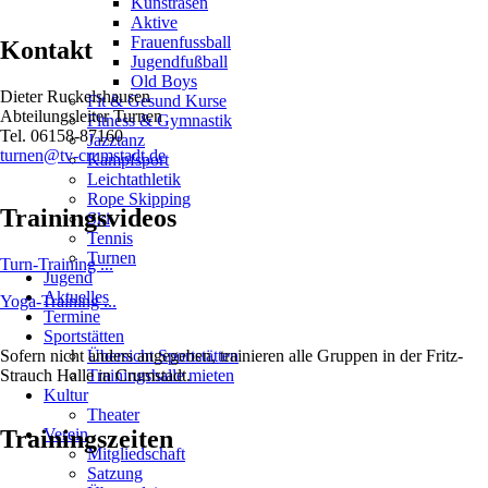
Kunstrasen
Aktive
Frauenfussball
Kontakt
Jugendfußball
Old Boys
Dieter Ruckelshausen
Fit & Gesund Kurse
Abteilungsleiter Turnen
Fitness & Gymnastik
Tel. 06158-87160
Jazztanz
turnen@tv-crumstadt.de
Kampfsport
Leichtathletik
Rope Skipping
Trainingsvideos
Ski
Tennis
Turnen
Turn-Training ...
Jugend
Aktuelles
Yoga-Training ...
Termine
Sportstätten
Übersicht Sportstätten
Sofern nicht anders angegeben, trainieren alle Gruppen in der Fritz-
Trainingshalle mieten
Strauch Halle in Crumstadt.
Kultur
Theater
Verein
Trainingszeiten
Mitgliedschaft
Satzung