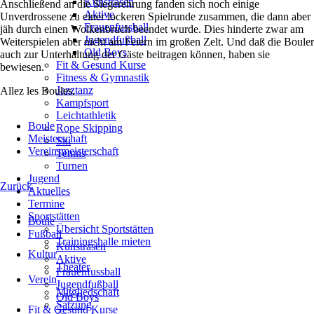
Kunstrasen
Anschließend an die Siegerehrung fanden sich noch einige
Aktive
Unverdrossene zu einer lockeren Spielrunde zusammen, die dann aber
Frauenfussball
jäh durch einen Wolkenbruch beendet wurde. Dies hinderte zwar am
Jugendfußball
Weiterspielen aber nicht am Feiern im großen Zelt. Und daß die Bouler
Old Boys
auch zur Unterhaltung der Gäste beitragen können, haben sie
Fit & Gesund Kurse
bewiesen.
Fitness & Gymnastik
Jazztanz
Allez les Boules.
Kampfsport
Leichtathletik
Boule
Rope Skipping
Meisterschaft
Ski
Vereinsmeisterschaft
Tennis
Turnen
Jugend
Zurück
Aktuelles
Termine
Navigation
Sportstätten
Boule
überspringen
Übersicht Sportstätten
Fußball
Trainingshalle mieten
Kunstrasen
Kultur
Aktive
Theater
Frauenfussball
Verein
Jugendfußball
Mitgliedschaft
Old Boys
Satzung
Fit & Gesund Kurse