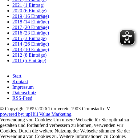
2021 (1 Eintrag)
2020 (6 Einträge)
2019 (16 Einträge)
2018 (14 Einträge)
2017 (20 Einträge)
2016 (23 Einträge)
2015 (3 Einträge)
2014 (26 Einträge)
2013 (10 Einträge)
2012 (8 Einträge)
2011 (5 Einträge)
Navigation
Start
überspringen
Kontakt
Impressum
Datenschutz
RSS-Feed
© Copyright 1999-2026 Turnverein 1903 Crumstadt e.V.
powered by: upHill Value Marketing
Verwendung von Cookies: Um unsere Webseite für Sie optimal zu
gestalten und fortlaufend verbessern zu können, verwenden wir
Cookies. Durch die weitere Nutzung der Webseite stimmen Sie der
Verwendung von Cookies zu. Weitere Informationen zu Cookies