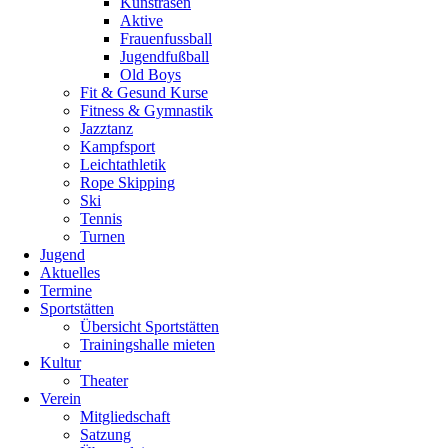
Kunstrasen
Aktive
Frauenfussball
Jugendfußball
Old Boys
Fit & Gesund Kurse
Fitness & Gymnastik
Jazztanz
Kampfsport
Leichtathletik
Rope Skipping
Ski
Tennis
Turnen
Jugend
Aktuelles
Termine
Sportstätten
Übersicht Sportstätten
Trainingshalle mieten
Kultur
Theater
Verein
Mitgliedschaft
Satzung