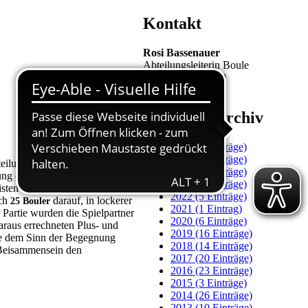
Kontakt
Rosi Bassenauer
Abteilungsleiterin Boule
Tel. 06155-868060
Aktuelles-Archiv
2026 (3 Einträge)
2025 (7 Einträge)
eilungsleiterin Boule die damals
2024 (7 Einträge)
g erhielt sie dabei von Jörg
2023 (7 Einträge)
sten war. Da der Spielbetrieb
2022 (5 Einträge)
ich
darauf, in lockerer
25 Bouler
2021 (1 Eintrag)
 Partie wurden die Spielpartner
2020 (6 Einträge)
daraus errechneten Plus- und
2019 (16 Einträge)
rde dem Sinn der Begegnung
2018 (14 Einträge)
n Beisammensein den
2017 (20 Einträge)
2016 (23 Einträge)
2015 (3 Einträge)
2014 (26 Einträge)
2013 (10 Einträge)