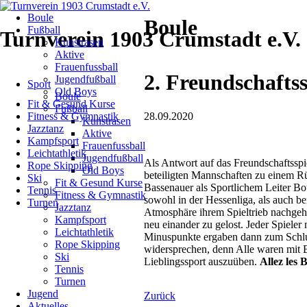
Navigation
Boule
überspringen
Boule
Fußball
Turnverein 1903 Crumstadt e.V.
Kunstrasen
Aktive
Frauenfussball
Navigation
2. Freundschaftss
Jugendfußball
Sport
überspringen
Old Boys
Boule
Fit & Gesund Kurse
Fußball
28.09.2020
Fitness & Gymnastik
Kunstrasen
Jazztanz
Aktive
Kampfsport
Frauenfussball
Leichtathletik
Jugendfußball
Als Antwort auf das Freundschaftsspi
Rope Skipping
Old Boys
beteiligten Mannschaften zu einem Rü
Ski
Fit & Gesund Kurse
Bassenauer als Sportlichem Leiter Bo
Tennis
Fitness & Gymnastik
sowohl in der Hessenliga, als auch be
Turnen
Jazztanz
Atmosphäre ihrem Spieltrieb nachge
Kampfsport
neu einander zu gelost. Jeder Spieler
Leichtathletik
Minuspunkte ergaben dann zum Schluß
Rope Skipping
widersprechen, denn Alle waren mit B
Ski
Lieblingssport auszuüben.
Allez les 
Tennis
Turnen
Jugend
Zurück
Aktuelles