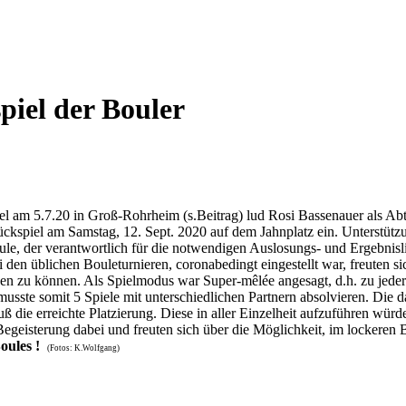
piel der Bouler
el am 5.7.20 in Groß-Rohrheim (s.Beitrag) lud Rosi Bassenauer als Abt
ckspiel am Samstag, 12. Sept. 2020 auf dem Jahnplatz ein. Unterstützun
ule, der verantwortlich für die notwendigen Auslosungs- und Ergebnisli
i den üblichen Bouleturnieren, coronabedingt eingestellt war, freuten s
hen zu können. Als Spielmodus war S
uper-mêlée angesagt, d.h. zu jeder
 musste somit 5 Spiele mit unterschiedlichen Partnern absolvieren. Die 
 die erreichte Platzierung. Diese in aller Einzelheit aufzuführen wü
egeisterung dabei und freuten sich über die Möglichkeit, im lockere
Boules !
(Fotos: K.Wolfgang)