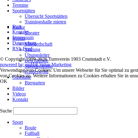
Termine
Sportstätten
Übersicht Sportstätten
Navigation
Trainingshalle mieten
Start
überspringen
Kultur
Kontakt
Theater
Impressum
Verein
Datenschutz
Mitgliedschaft
RSS-Feed
Satzung
Übungsleiter
© Copyright 1999-2026 Turnverein 1903 Crumstadt e.V.
Beschäftigte
powered by: upHill Value Marketing
Spendenkonto
Verwendung von Cookies: Um unsere Webseite für Sie optimal zu gest
Kindeswohl
von Cookies zu. Weitere Informationen zu Cookies erhalten Sie in uns
Gaststätte
OK
Biergarten
Bilder
Videos
Kontakt
Suche
Navigation
Sport
überspringen
Boule
Fußball