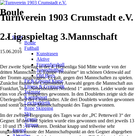
Boule
Turnverein 1903 Crumstadt e.V.
Navigation
2.Ligaspieltag 3.Mannschaft
Sport
überspringen
Boule
Fußball
15.06.2016
Kunstrasen
Aktive
Frauenfussball
Der zweite Spieltag in der 4. Hessenliga Süd Mitte wurde von der
Jugendfußball
dritten Mannschaft „L ́Equipe Troisiéme“ im schönen Odenwald auf
Old Boys
der Tromm ausgetragen. Es galt, gegen drei Mannschaften zu spielen.
Fit & Gesund Kurse
Zunächst musste die Crumstädter Auswahl gegen die Mannschaft aus
Fitness & Gymnastik
Frankfurt, den „Nebenboulern Nordend 1“ antreten. Leider wurde nur
Jazztanz
eins von zwei Tripplettes gewonnen. In den Doublettes zeigte sich die
Kampfsport
Überlegenheit der Crumstädter. Alle drei Doubletts wurden gewonnen
Leichtathletik
und somit der erste Mannschaftspunkt des Tages gewonnen.
Rope Skipping
Ski
Im der zweiten Begegnung des Tages war der „PC Petterweil 3“ der
Tennis
Gegner. In den fünf Spielen wurde eins gewonnen und drei jeweils 13
Turnen
: 10 und 13 : 11 verloren. Denkbar knapp und teilweise sehr
Jugend
unglücklich musste der Mannschaftspunkt an den Gegner abgegeben
Aktuelles