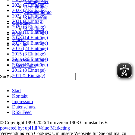
Übungsleiter
2024 (7 Einträge)
Beschäftigte
2023 (7 Einträge)
Spendenkonto
2022 (5 Einträge)
Kindeswohl
2021 (1 Eintrag)
Gaststätte
2020 (6 Einträge)
Biergarten
2019 (16 Einträge)
Bilder
2018 (14 Einträge)
Videos
2017 (20 Einträge)
Kontakt
2016 (23 Einträge)
2015 (3 Einträge)
Navigation
2014 (26 Einträge)
Impressum
überspringen
2013 (10 Einträge)
Datenschutz
2012 (8 Einträge)
2011 (5 Einträge)
Suche
Navigation
Start
überspringen
Kontakt
Impressum
Datenschutz
RSS-Feed
© Copyright 1999-2026 Turnverein 1903 Crumstadt e.V.
powered by: upHill Value Marketing
Verwendung von Cookies: Um unsere Webseite für Sie optimal zu