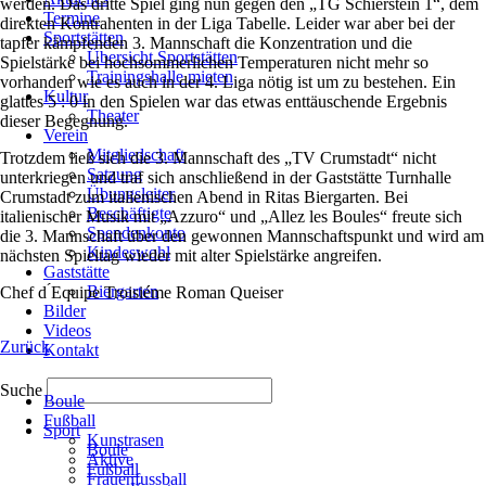
werden. Das dritte Spiel ging nun gegen den „TG Schierstein 1“, dem
Termine
direkten Kontrahenten in der Liga Tabelle. Leider war aber bei der
Sportstätten
tapfer kämpfenden 3. Mannschaft die Konzentration und die
Übersicht Sportstätten
Spielstärke bei hochsommerlichen Temperaturen nicht mehr so
Trainingshalle mieten
vorhanden wie es auch in der 4. Liga nötig ist um zu bestehen. Ein
Kultur
glattes 5 : 0 in den Spielen war das etwas enttäuschende Ergebnis
Theater
dieser Begegnung.
Verein
Mitgliedschaft
Trotzdem ließ sich die 3. Mannschaft des „TV Crumstadt“ nicht
Satzung
unterkriegen und traf sich anschließend in der Gaststätte Turnhalle
Übungsleiter
Crumstadt zum italienischen Abend in Ritas Biergarten. Bei
Beschäftigte
italienischer Musik mit „Azzuro“ und „Allez les Boules“ freute sich
Spendenkonto
die 3. Mannschaft über den gewonnen Mannschaftspunkt und wird am
Kindeswohl
nächsten Spieltag wieder mit alter Spielstärke angreifen.
Gaststätte
Biergarten
Chef d ́Equipe Troisiéme Roman Queiser
Bilder
Videos
Zurück
Kontakt
Navigation
Suche
Boule
überspringen
Navigation
Fußball
Sport
überspringen
Kunstrasen
Boule
Aktive
Fußball
Frauenfussball