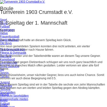
Boule
Turnverein 1903 Crumstadt e.V.
Sport
3. Spieltag der 1. Mannschaft
Boule
Fußball
Kunstrasen
31.07.2016
Aktive
Frauenfussball
Jugendfußball
Die 1. Mannschaft hatte an diesem Spieltag kein Glück.
Old Boys
Von neun gemeldeten Spielern konnten drei nicht antreten, ein vierter
Fit & Gesund Kurse
Spieler musste früher nach Hause fahren.
Fitness & Gymnastik
Der Spitzenreiter und der Tabellendritte waren an diesem Tag unsere Gegner.
Jazztanz
Kampfsport
Im ersten Spiel gegen Dietzenbach schlugen wir uns noch ganz beachtlich und
Leichtathletik
konnten so manches Match offen gestalten. Leider verloren wir aber alle fünf
Rope Skipping
Spiele.
Ski
Tennis
Disbu Rüsselsheim, unser nächster Gegner, liess uns auch keine Chance. Somit
Turnen
verloren wir auch diese Begegnung mit 0:5.
Jugend
Nach diesem Spieltag sind wir in der Tabelle die sechste von zehn Mannschaften
Aktuelles
und müssen nun am vierten und letzten Spieltag gegen den Abstieg kämpfen.
Termine
Sportstätten
Zurück
Übersicht Sportstätten
Trainingshalle mieten
Boule
Fußball
Kultur