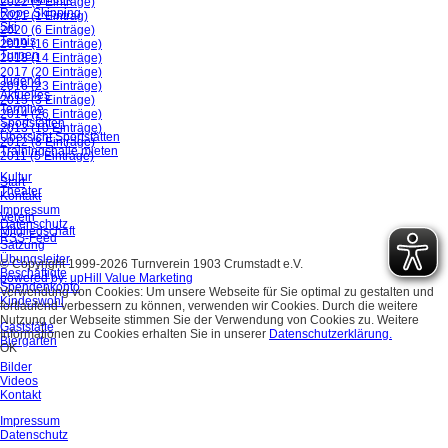
2022 (5 Einträge)
Rope Skipping
2021 (1 Eintrag)
Ski
2020 (6 Einträge)
Tennis
2019 (16 Einträge)
Turnen
2018 (14 Einträge)
2017 (20 Einträge)
Jugend
2016 (23 Einträge)
Aktuelles
2015 (3 Einträge)
Termine
2014 (26 Einträge)
Sportstätten
2013 (10 Einträge)
Übersicht Sportstätten
2012 (8 Einträge)
Trainingshalle mieten
2011 (5 Einträge)
Kultur
Start
Theater
Kontakt
Impressum
Verein
Datenschutz
Mitgliedschaft
RSS-Feed
Satzung
Übungsleiter
© Copyright 1999-2026 Turnverein 1903 Crumstadt e.V.
Beschäftigte
powered by: upHill Value Marketing
Spendenkonto
Verwendung von Cookies: Um unsere Webseite für Sie optimal zu gestalten und
Kindeswohl
fortlaufend verbessern zu können, verwenden wir Cookies. Durch die weitere
Nutzung der Webseite stimmen Sie der Verwendung von Cookies zu. Weitere
Gaststätte
Informationen zu Cookies erhalten Sie in unserer
Datenschutzerklärung.
Biergarten
OK
Bilder
Videos
Kontakt
Impressum
Datenschutz