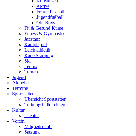
Kunstrasen
als
Aktive
ersten
Frauenfussball
Gegner
Jugendfußball
die
Old Boys
Spieler
Fit & Gesund Kurse
der
Fitness & Gymnastik
"DISBU
Jazztanz
Rüsselsheim
Kampfsport
1",
Leichtathletik
sodann
Rope Skipping
die
Ski
Mannschaft
Tennis
des
Turnen
"TSV
Jugend
Raunheim
Aktuelles
1"
Termine
und
Sportstätten
zum
Übersicht Sportstätten
Schluß
Trainingshalle mieten
des
Kultur
Spieltages
Theater
unsere
Verein
Bekannten
Mitgliedschaft
vom
Satzung
"BC