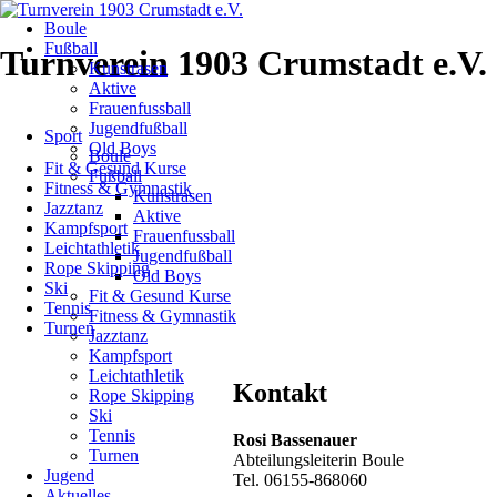
Navigation
Boule
überspringen
Boule
Fußball
Turnverein 1903 Crumstadt e.V.
Kunstrasen
Aktive
Frauenfussball
Navigation
3./4.
Jugendfußball
Sport
überspringen
Old Boys
Boule
und
Fit & Gesund Kurse
Fußball
Fitness & Gymnastik
Kunstrasen
5.
Jazztanz
Aktive
Kampfsport
Frauenfussball
Ligaspieltag
Leichtathletik
Jugendfußball
Rope Skipping
Old Boys
2018
Ski
Fit & Gesund Kurse
Tennis
Fitness & Gymnastik
Turnen
Jazztanz
27.05.2018
Kampfsport
Leichtathletik
Kontakt
Rope Skipping
Erfreulich
Ski
daran
Tennis
Rosi Bassenauer
ist,
Turnen
Abteilungsleiterin Boule
daß
Jugend
Tel. 06155-868060
sowohl
Aktuelles