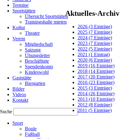
die
Termine
1.
Sportstätten
Aktuelles-Archiv
als
Übersicht Sportstätten
auch
Trainingshalle mieten
die
2026 (3 Einträge)
Kultur
2.
2025 (7 Einträge)
Theater
Mannschaft
2024 (7 Einträge)
Verein
des
2023 (7 Einträge)
Mitgliedschaft
TV
2022 (5 Einträge)
Satzung
Crumstadt
2021 (1 Eintrag)
Übungsleiter
ihre
2020 (6 Einträge)
Beschäftigte
Spiele
2019 (16 Einträge)
Spendenkonto
auf
2018 (14 Einträge)
Kindeswohl
dem
2017 (20 Einträge)
Gaststätte
Gelände
2016 (23 Einträge)
Biergarten
von
2015 (3 Einträge)
Bilder
"Blau-
2014 (26 Einträge)
Videos
Gelb
2013 (10 Einträge)
Kontakt
Groß-
2012 (8 Einträge)
Gerau"
2011 (5 Einträge)
Suche
bestreiten.
Navigation
Die
Sport
überspringen
1.
Boule
Mannschaft
Fußball
erwartet