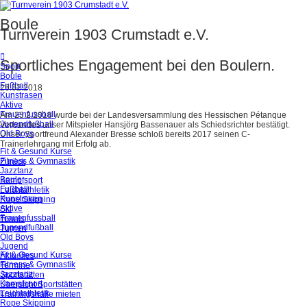
Boule
Turnverein 1903 Crumstadt e.V.
Sportliches Engagement bei den Boulern.
Sport
Boule
Fußball
26.02.2018
Kunstrasen
Aktive
Frauenfussball
Am 23.2.2018 wurde bei der Landesversammlung des Hessischen Pétanque
Jugendfußball
Verbandes unser Mitspieler Hansjörg Bassenauer als Schiedsrichter bestätigt.
Old Boys
Unser Sportfreund Alexander Bresse schloß bereits 2017 seinen C-
Trainerlehrgang mit Erfolg ab.
Fit & Gesund Kurse
Fitness & Gymnastik
Zurück
Jazztanz
Boule
Kampfsport
Fußball
Leichtathletik
Kunstrasen
Rope Skipping
Aktive
Ski
Frauenfussball
Tennis
Jugendfußball
Turnen
Old Boys
Jugend
Fit & Gesund Kurse
Aktuelles
Fitness & Gymnastik
Termine
Jazztanz
Sportstätten
Kampfsport
Übersicht Sportstätten
Leichtathletik
Trainingshalle mieten
Rope Skipping