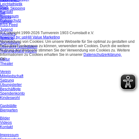
Leichtathletik
Start
Rope Skipping
Kontakt
Ski
Impressum
Tennis
Datenschutz
Turnen
RSS-Feed
Jugend
© Copyright 1999-2026 Turnverein 1903 Crumstadt e.V.
Aktuelles
powered by: upHill Value Marketing
Termine
Verwendung von Cookies: Um unsere Webseite für Sie optimal zu gestalten und
Sportstätten
fortlaufend verbessern zu können, verwenden wir Cookies. Durch die weitere
Übersicht Sportstätten
Nutzung der Webseite stimmen Sie der Verwendung von Cookies zu. Weitere
Trainingshalle mieten
Informationen zu Cookies erhalten Sie in unserer
Datenschutzerklärung.
OK
Kultur
Theater
Verein
Mitgliedschaft
Satzung
Übungsleiter
Beschäftigte
Spendenkonto
Kindeswohl
Gaststätte
Biergarten
Bilder
Videos
Kontakt
Impressum