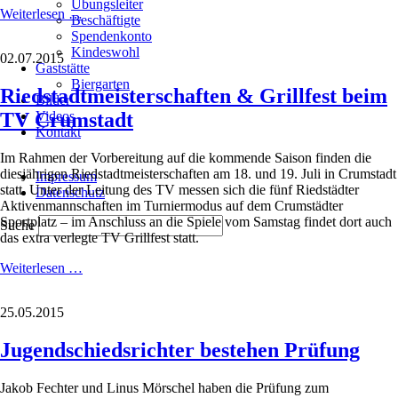
Übungsleiter
18.07.-19.07.2015
Weiterlesen …
Beschäftigte
Riedstadtmeisterschaften
Spendenkonto
Kindeswohl
02.07.2015
Gaststätte
Biergarten
Riedstadtmeisterschaften & Grillfest beim
Bilder
TV Crumstadt
Videos
Kontakt
Im Rahmen der Vorbereitung auf die kommende Saison finden die
Navigation
diesjährigen Riedstadtmeisterschaften am 18. und 19. Juli in Crumstadt
Impressum
überspringen
statt. Unter der Leitung des TV messen sich die fünf Riedstädter
Datenschutz
Aktivenmannschaften im Turniermodus auf dem Crumstädter
Sportplatz – im Anschluss an die Spiele vom Samstag findet dort auch
Suche
das extra verlegte TV Grillfest statt.
Riedstadtmeisterschaften
Weiterlesen …
&
Grillfest
25.05.2015
beim
TV
Jugendschiedsrichter bestehen Prüfung
Crumstadt
Jakob Fechter und Linus Mörschel haben die Prüfung zum