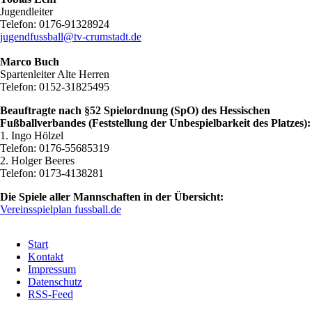
Jugendleiter
Telefon: 0176-91328924
jugendfussball@tv-crumstadt.de
Marco Buch
Spartenleiter Alte Herren
Telefon: 0152-31825495
Beauftragte nach §52 Spielordnung (SpO) des Hessischen
Fußballverbandes (Feststellung der Unbespielbarkeit des Platzes):
1. Ingo Hölzel
Telefon: 0176-55685319
2. Holger Beeres
Telefon: 0173-4138281
Die Spiele aller Mannschaften in der Übersicht:
Vereinsspielplan fussball.de
Navigation
Start
überspringen
Kontakt
Impressum
Datenschutz
RSS-Feed