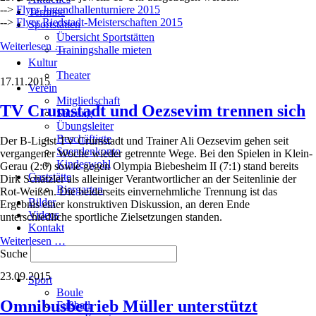
-->
Flyer Jugendhallenturniere 2015
Termine
-->
Flyer Riedstadt-Meisterschaften 2015
Sportstätten
Übersicht Sportstätten
Fußball-
Weiterlesen …
Trainingshalle mieten
Hallenturniere
Kultur
in
Theater
17.11.2015
Crumstadt
Verein
Mitgliedschaft
TV Crumstadt und Oezsevim trennen sich
Satzung
Übungsleiter
Beschäftigte
Der B-Ligist TV Crumstadt und Trainer Ali Oezsevim gehen seit
Spendenkonto
vergangener Woche wieder getrennte Wege. Bei den Spielen in Klein-
Kindeswohl
Gerau (2:0) sowie gegen Olympia Biebesheim II (7:1) stand bereits
Gaststätte
Dirk Schätzler als alleiniger Verantwortlicher an der Seitenlinie der
Biergarten
Rot-Weißen. Die beiderseits einvernehmliche Trennung ist das
Bilder
Ergebnis einer konstruktiven Diskussion, an deren Ende
Videos
unterschiedliche sportliche Zielsetzungen standen.
Kontakt
TV
Weiterlesen …
Crumstadt
Suche
und
Navigation
23.09.2015
Oezsevim
Sport
überspringen
trennen
Boule
Omnibusbetrieb Müller unterstützt
sich
Fußball