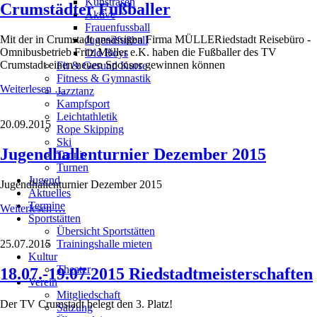
Kunstrasen
Crumstädter Fußballer
Aktive
Frauenfussball
Mit der in Crumstadt ansässigen Firma MÜLLERiedstadt Reisebüro -
Jugendfußball
Omnibusbetrieb Fritz Müller e.K. haben die Fußballer des TV
Old Boys
Crumstadt einen neuen Sponsor gewinnen können
Fit & Gesund Kurse
Fitness & Gymnastik
Omnibusbetrieb
Weiterlesen …
Jazztanz
Müller
Kampfsport
unterstützt
Leichtathletik
20.09.2015
Crumstädter
Rope Skipping
Fußballer
Ski
Jugendhallenturnier Dezember 2015
Tennis
Turnen
Jugend
Jugendhallenturnier Dezember 2015
Aktuelles
Termine
Jugendhallenturnier
Weiterlesen …
Sportstätten
Dezember
Übersicht Sportstätten
2015
Trainingshalle mieten
25.07.2015
Kultur
Theater
18.07.-19.07.2015 Riedstadtmeisterschaften
Verein
Mitgliedschaft
Der TV Crumstadt belegt den 3. Platz!
Satzung