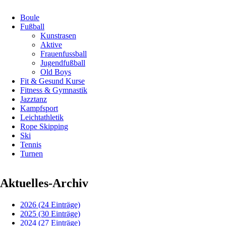
Jugend-
Navigation
Hallen-
Boule
überspringen
Fußballturniere
Fußball
„zwischen
Kunstrasen
den
Aktive
Jahren”
Frauenfussball
Jugendfußball
Old Boys
Fit & Gesund Kurse
Fitness & Gymnastik
Jazztanz
Kampfsport
Leichtathletik
Rope Skipping
Ski
Tennis
Turnen
Aktuelles-Archiv
2026 (24 Einträge)
2025 (30 Einträge)
2024 (27 Einträge)