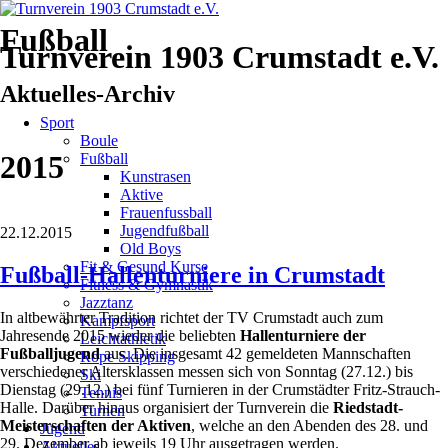
Fußball
Turnverein 1903 Crumstadt e.V.
Aktuelles-Archiv
Navigation
Sport
überspringen
Boule
2015
Fußball
Kunstrasen
Aktive
Frauenfussball
Jugendfußball
22.12.2015
Old Boys
Fit & Gesund Kurse
Fußball-Hallenturniere in Crumstadt
Fitness & Gymnastik
Jazztanz
In altbewährter Tradition richtet der TV Crumstadt auch zum
Kampfsport
Jahresende 2015 wieder die beliebten
Hallenturniere der
Leichtathletik
Fußballjugend
aus. Die insgesamt 42 gemeldeten Mannschaften
Rope Skipping
verschiedener Altersklassen messen sich von Sonntag (27.12.) bis
Ski
Dienstag (29.12.) bei fünf Turnieren in der Crumstädter Fritz-Strauch-
Tennis
Halle. Darüber hinaus organisiert der Turnverein die
Riedstadt-
Turnen
Meisterschaften der Aktiven
, welche an den Abenden des 28. und
Jugend
29. Dezember ab jeweils 19 Uhr ausgetragen werden.
Aktuelles